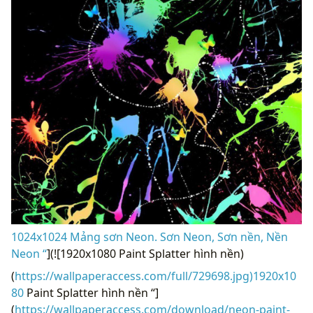
1024x1024 Mảng sơn Neon. Sơn Neon, Sơn nền, Nền
Neon “
](![1920x1080 Paint Splatter hình nền)
(
https://wallpaperaccess.com/full/729698.jpg)1920x10
80
Paint Splatter hình nền “]
(
https://wallpaperaccess.com/download/neon-paint-