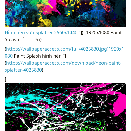
Hình nền sơn Splatter 2560x1440 “
](![1920x1080 Paint
Splash hình nền)
(
https://wallpaperaccess.com/full/4025830.jpg)1920x1
080
Paint Splash hình nền “]
(
https://wallpaperaccess.com/download/neon-paint-
splatter-4025830
)
[