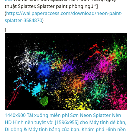
thuật Splatter, Splatter paint phòng ngủ “]
(
https://wallpaperaccess.com/download/neon-paint-
splatter-3584870
)
[
1440x900 Tải xuống miễn phí Sơn Neon Splatter Nền
HD Hình nền tuyệt vời [1596x955] cho Máy tính để bàn,
Di động & Máy tính bảng của bạn. Khám phá Hình nền