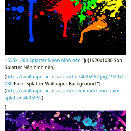
1535x1280 Splatter Neon hình nền “
](![1920x1080 Sơn
Splatter Nền hình nền)
(
https://wallpaperaccess.com/full/4025962.jpg)1920x1
080
Paint Splatter Wallpaper Background “]
(
https://wallpaperaccess.com/download/neon-paint-
splatter-4025962
)
[