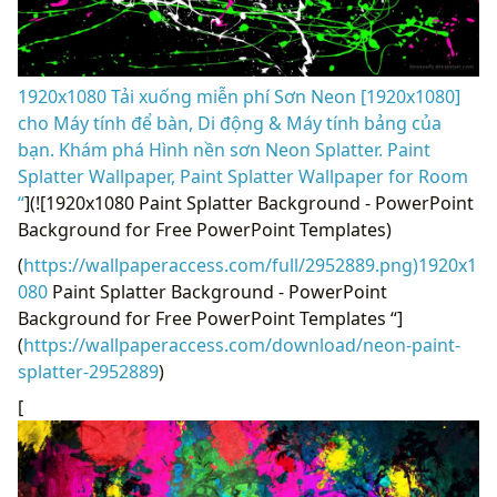
1920x1080 Tải xuống miễn phí Sơn Neon [1920x1080]
cho Máy tính để bàn, Di động & Máy tính bảng của
bạn. Khám phá Hình nền sơn Neon Splatter. Paint
Splatter Wallpaper, Paint Splatter Wallpaper for Room
“
](![1920x1080 Paint Splatter Background - PowerPoint
Background for Free PowerPoint Templates)
(
https://wallpaperaccess.com/full/2952889.png)1920x1
080
Paint Splatter Background - PowerPoint
Background for Free PowerPoint Templates “]
(
https://wallpaperaccess.com/download/neon-paint-
splatter-2952889
)
[