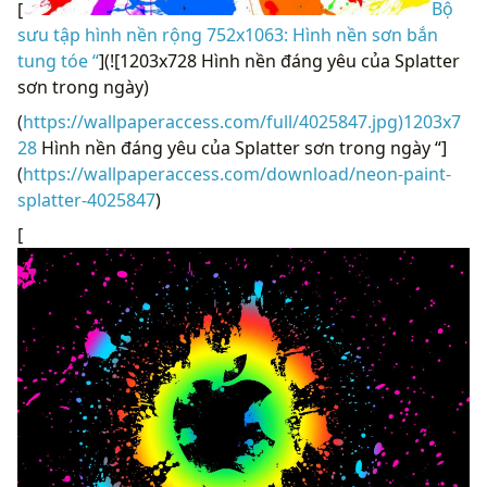
[
Bộ
sưu tập hình nền rộng 752x1063: Hình nền sơn bắn
tung tóe “
](![1203x728 Hình nền đáng yêu của Splatter
sơn trong ngày)
(
https://wallpaperaccess.com/full/4025847.jpg)1203x7
28
Hình nền đáng yêu của Splatter sơn trong ngày “]
(
https://wallpaperaccess.com/download/neon-paint-
splatter-4025847
)
[