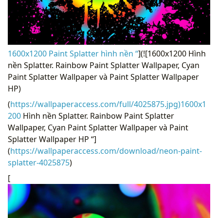
1600x1200 Paint Splatter hình nền “
](![1600x1200 Hình
nền Splatter. Rainbow Paint Splatter Wallpaper, Cyan
Paint Splatter Wallpaper và Paint Splatter Wallpaper
HP)
(
https://wallpaperaccess.com/full/4025875.jpg)1600x1
200
Hình nền Splatter. Rainbow Paint Splatter
Wallpaper, Cyan Paint Splatter Wallpaper và Paint
Splatter Wallpaper HP “]
(
https://wallpaperaccess.com/download/neon-paint-
splatter-4025875
)
[