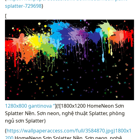
splatter-729698
)
[
1280x800 gantinova “
](![1800x1200 HomeNeon Sơn
Splatter Nền. Sơn neon, nghệ thuật Splatter, phòng
ngủ sơn Splatter)
(
https://wallpaperaccess.com/full/3584870.jpg)1800x1
200
HomeNeon Sơn Splatter Nền. Sơn neon, nghệ