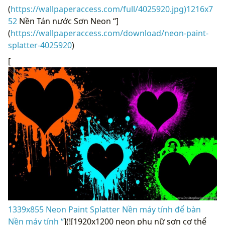
(
https://wallpaperaccess.com/full/4025920.jpg)1216x7
52
Nền Tán nước Sơn Neon “]
(
https://wallpaperaccess.com/download/neon-paint-
splatter-4025920
)
[
1339x855 Neon Paint Splatter Nền máy tính để bàn
Nền máy tính “
](![1920x1200 neon phụ nữ sơn cơ thể