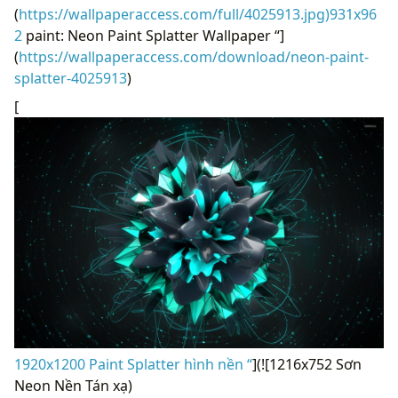
(
https://wallpaperaccess.com/full/4025913.jpg)931x96
2
paint: Neon Paint Splatter Wallpaper “]
(
https://wallpaperaccess.com/download/neon-paint-
splatter-4025913
)
[
1920x1200 Paint Splatter hình nền “
](![1216x752 Sơn
Neon Nền Tán xạ)