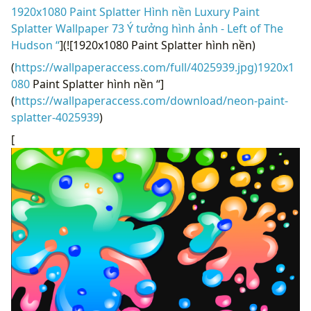
1920x1080 Paint Splatter Hình nền Luxury Paint
Splatter Wallpaper 73 Ý tưởng hình ảnh - Left of The
Hudson “
](![1920x1080 Paint Splatter hình nền)
(
https://wallpaperaccess.com/full/4025939.jpg)1920x1
080
Paint Splatter hình nền “]
(
https://wallpaperaccess.com/download/neon-paint-
splatter-4025939
)
[