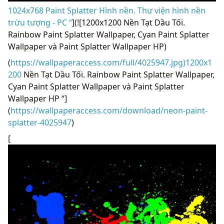
1024x768 Paint Splatter Hình nền. Thư viện hình nền
trừu tượng - PC “
](![1200x1200 Nền Tạt Dầu Tối.
Rainbow Paint Splatter Wallpaper, Cyan Paint Splatter
Wallpaper và Paint Splatter Wallpaper HP)
(
https://wallpaperaccess.com/full/4025947.jpg)1200x1
200
Nền Tạt Dầu Tối. Rainbow Paint Splatter Wallpaper,
Cyan Paint Splatter Wallpaper và Paint Splatter
Wallpaper HP “]
(
https://wallpaperaccess.com/download/neon-paint-
splatter-4025947
)
[