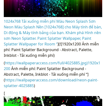
1024x768 Tải xuống miễn phí Màu Neon Splash Sơn
Neon Màu Splash Nền [1024x768] cho Máy tính để bàn,
Di động & Máy tính bảng của bạn. Khám phá Hình nền
sơn Neon Splatter. Paint Splatter Wallpaper, Paint
Splatter Wallpaper for Room “
](![1920x1200 Ảnh miễn
phí: Paint Splatter Background - Abstract, Palette,
Inkblot - Tải xuống miễn phí)
(
https://wallpaperaccess.com/full/4025885.jpg)1920x1
200
Ảnh miễn phí: Paint Splatter Background -
Abstract, Palette, Inkblot - Tải xuống miễn phí “]
(
https://wallpaperaccess.com/download/neon-paint-
splatter-4025885
)
[