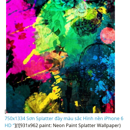
[
750x1334 Sơn Splatter đầy màu sắc Hình nền iPhone 6
HD “
](![931x962 paint: Neon Paint Splatter Wallpaper)