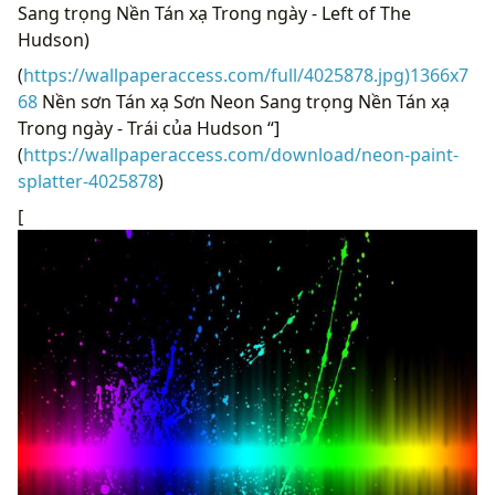
Sang trọng Nền Tán xạ Trong ngày - Left of The
Hudson)
(
https://wallpaperaccess.com/full/4025878.jpg)1366x7
68
Nền sơn Tán xạ Sơn Neon Sang trọng Nền Tán xạ
Trong ngày - Trái của Hudson “]
(
https://wallpaperaccess.com/download/neon-paint-
splatter-4025878
)
[