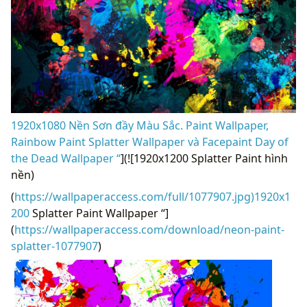
1920x1080 Nền Sơn đầy Màu Sắc. Paint Wallpaper,
Rainbow Paint Splatter Wallpaper và Facepaint Day of
the Dead Wallpaper “
](![1920x1200 Splatter Paint hình
nền)
(
https://wallpaperaccess.com/full/1077907.jpg)1920x1
200
Splatter Paint Wallpaper “]
(
https://wallpaperaccess.com/download/neon-paint-
splatter-1077907
)