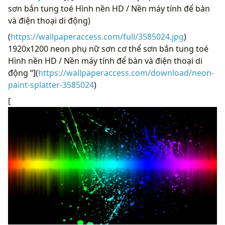
sơn bắn tung toé Hình nền HD / Nền máy tính để bàn
và điện thoại di động)
(
https://wallpaperaccess.com/full/3585024.jpg
)
1920x1200 neon phụ nữ sơn cơ thể sơn bắn tung toé
Hình nền HD / Nền máy tính để bàn và điện thoại di
động “](
https://wallpaperaccess.com/download/neon-
paint-splatter-3585024
)
[