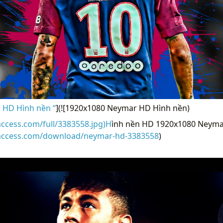
 HD Hình nền “
](![1920x1080 Neymar HD Hình nền)
access.com/full/3383558.jpg)H
ình nền HD 1920x1080 Neymar
raccess.com/download/neymar-hd-3383558
)