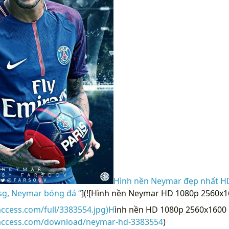
Hình nền Neymar đẹp nhất H
g, Neymar bóng đá “
](![Hình nền Neymar HD 1080p 2560x1
access.com/full/3383554.jpg)H
ình nền HD 1080p 2560x1600 
raccess.com/download/neymar-hd-3383554
)