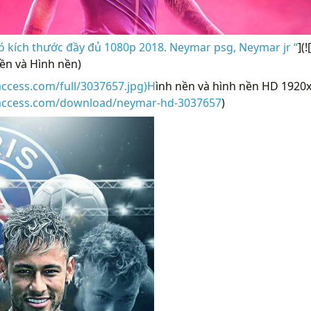
 kích thước đầy đủ 1080p 2018. Neymar psg, Neymar jr “
](
n và Hình nền)
access.com/full/3037657.jpg)H
ình nền và hình nền HD 1920
raccess.com/download/neymar-hd-3037657
)