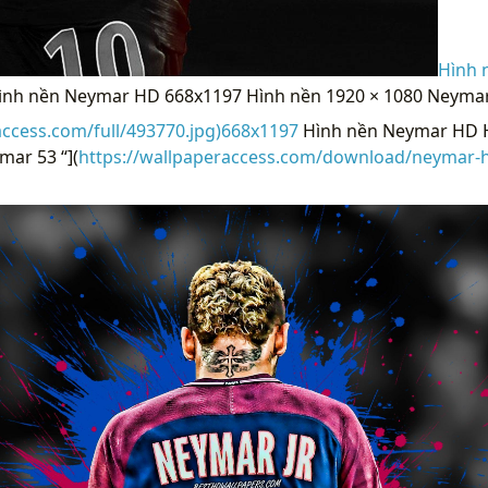
Hình 
Hình nền Neymar HD 668x1197 Hình nền 1920 × 1080 Neymar
access.com/full/493770.jpg)668x1197
Hình nền Neymar HD H
ar 53 “](
https://wallpaperaccess.com/download/neymar-