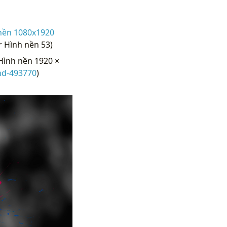
nền 1080x1920
 Hình nền 53)
ình nền 1920 ×
hd-493770
)