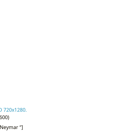
D 720x1280.
600)
Neymar “]