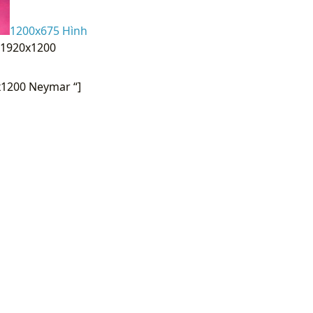
1200x675 Hình
![1920x1200
x1200 Neymar “]