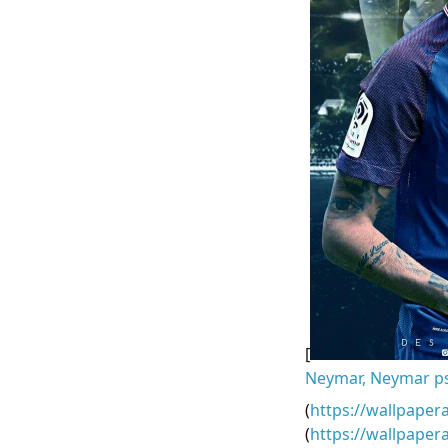
[
Neymar, Neymar ps
(
https://wallpaper
(
https://wallpape