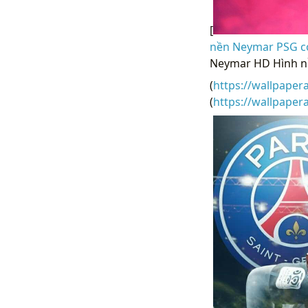
[
nền Neymar PSG có
Neymar HD Hình nề
(
https://wallpaper
(
https://wallpape