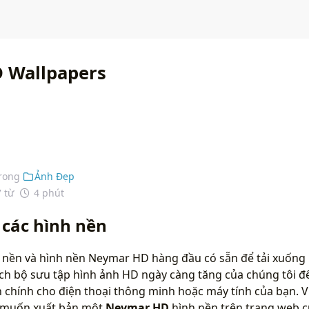
 Wallpapers
rong
Ảnh Đẹp
7 từ
4 phút
các hình nền
h nền và hình nền Neymar HD hàng đầu có sẵn để tải xuống
ích bộ sưu tập hình ảnh HD ngày càng tăng của chúng tôi đ
chính cho điện thoại thông minh hoặc máy tính của bạn. Vu
n muốn xuất bản một
Neymar HD
hình nền trên trang web c