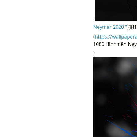
[
Neymar 2020 “
](![
(
https://wallpaper
1080 Hình nền Neym
[