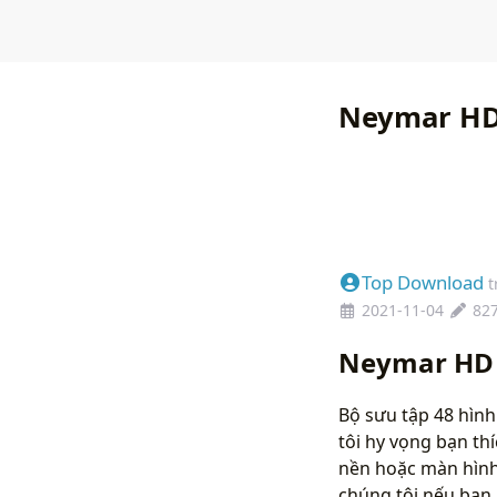
Neymar HD
Top Download
t
2021-11-04
82
Neymar HD 
Bộ sưu tập 48 hìn
tôi hy vọng bạn th
nền hoặc màn hình 
chúng tôi nếu bạ