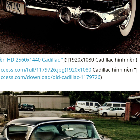
ền HD 2560x1440 Cadillac “
](![1920x1080 Cadillac hình nền)
access.com/full/1179726.jpg)1920x1080
Cadillac hình nền “]
access.com/download/old-cadillac-1179726
)