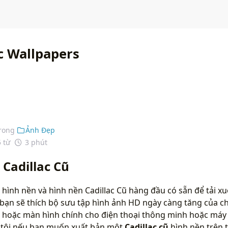
c Wallpapers
rong
Ảnh Đẹp
5 từ
3 phút
 Cadillac Cũ
hình nền và hình nền Cadillac Cũ hàng đầu có sẵn để tải x
bạn sẽ thích bộ sưu tập hình ảnh HD ngày càng tăng của ch
 hoặc màn hình chính cho điện thoại thông minh hoặc máy t
g tôi nếu bạn muốn xuất bản một
Cadillac cũ
hình nền trên 