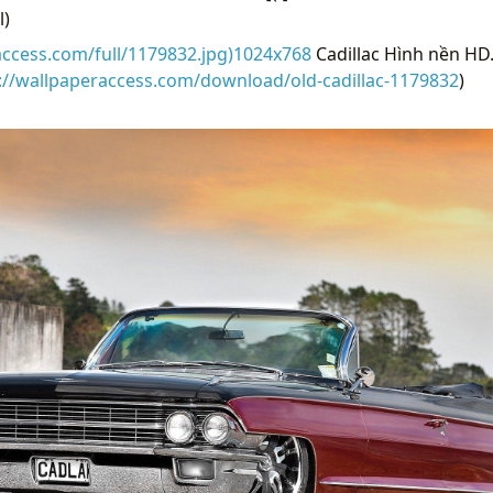
l)
access.com/full/1179832.jpg)1024x768
Cadillac Hình nền HD. 
://wallpaperaccess.com/download/old-cadillac-1179832
)