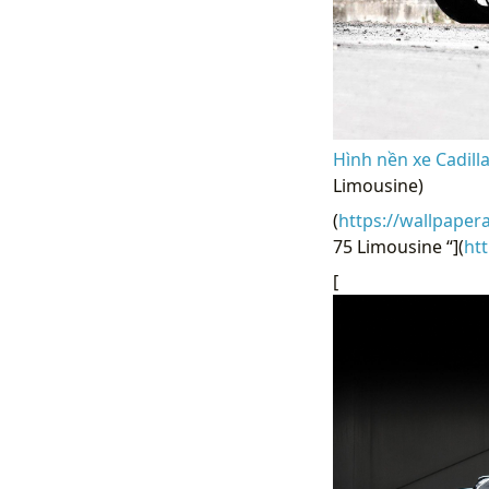
Hình nền xe Cadill
Limousine)
(
https://wallpaper
75 Limousine “](
ht
[