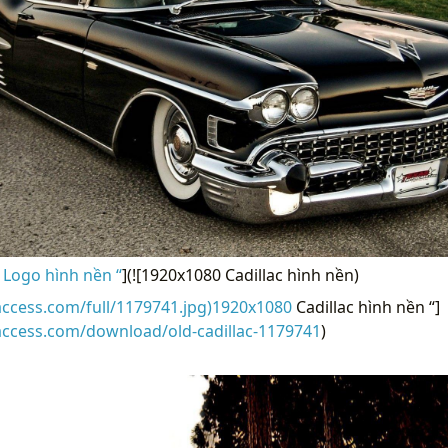
 Logo hình nền “
](![1920x1080 Cadillac hình nền)
access.com/full/1179741.jpg)1920x1080
Cadillac hình nền “]
access.com/download/old-cadillac-1179741
)