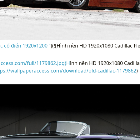
ac cổ điển 1920x1200 “
](![Hình nền HD 1920x1080 Cadillac Fl
access.com/full/1179862.jpg)H
ình nền HD 1920x1080 Cadilla
tps://wallpaperaccess.com/download/old-cadillac-1179862
)