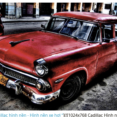
llac hình nền - Hình nền xe hơi “
](![1024x768 Cadillac Hình n