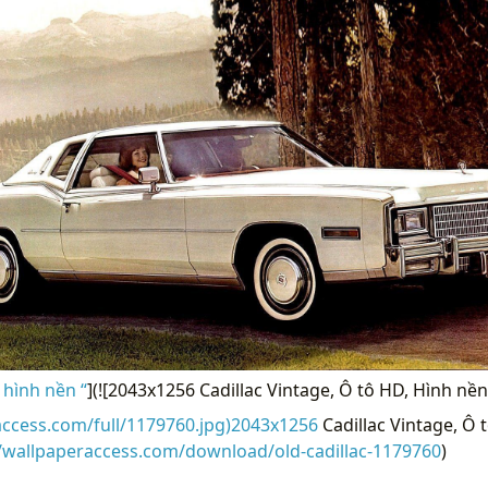
 hình nền “
](![2043x1256 Cadillac Vintage, Ô tô HD, Hình nền
access.com/full/1179760.jpg)2043x1256
Cadillac Vintage, Ô 
//wallpaperaccess.com/download/old-cadillac-1179760
)