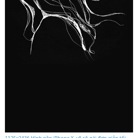
1125x2436 Hình nền iPhone X. vẽ cô gái đơn giản tối