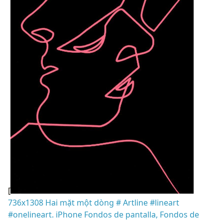
[
736x1308 Hai mặt một dòng # Artline #lineart
#onelineart. iPhone Fondos de pantalla, Fondos de