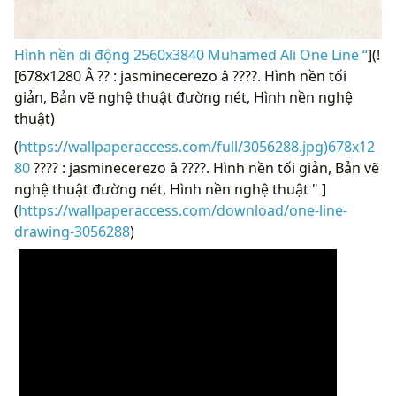
Hình nền di động 2560x3840 Muhamed Ali One Line “
](!
[678x1280 Â ?? : jasminecerezo â ????. Hình nền tối
giản, Bản vẽ nghệ thuật đường nét, Hình nền nghệ
thuật)
(
https://wallpaperaccess.com/full/3056288.jpg)678x12
80
???? : jasminecerezo â ????. Hình nền tối giản, Bản vẽ
nghệ thuật đường nét, Hình nền nghệ thuật " ]
(
https://wallpaperaccess.com/download/one-line-
drawing-3056288
)