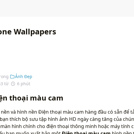
one Wallpapers
rong
Ảnh Đẹp
53 từ
6 phút
iện thoại màu cam
 nền và hình nền Điện thoại màu cam hàng đầu có sẵn để tả
bạn thích bộ sưu tập hình ảnh HD ngày càng tăng của chún
màn hình chính cho điện thoại thông minh hoặc máy tính c
 nếu bạn muốn xuất bản một
Điện thoại màu cam
hình nền 