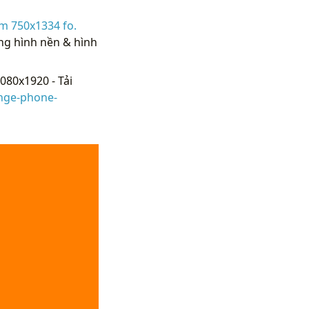
m 750x1334 fo.
ống hình nền & hình
080x1920 - Tải
nge-phone-