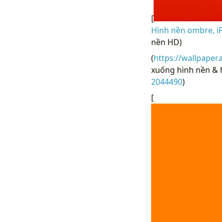
[
Hình nền ombre, i
nền HD)
(
https://wallpaper
xuống hình nền & h
2044490
)
[