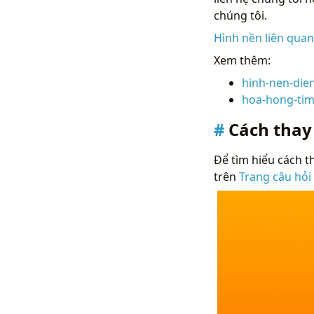
chúng tôi.
Hình nền liên qua
Xem thêm:
hinh-nen-dien
hoa-hong-ti
Cách thay
Để tìm hiểu cách th
trên
Trang câu hỏi