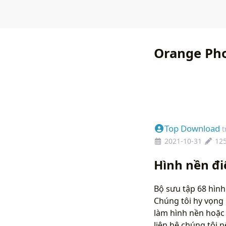
Orange Ph
Top Download
t
2021-10-31
12
Hình nền đ
Bộ sưu tập 68 hình
Chúng tôi hy vọng 
làm hình nền hoặc 
liên hệ chúng tôi