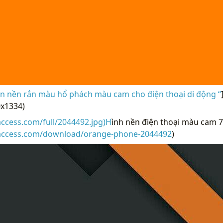
n nền rắn màu hổ phách màu cam cho điện thoại di động “
x1334)
access.com/full/2044492.jpg)H
ình nền điện thoại màu cam 7
raccess.com/download/orange-phone-2044492
)