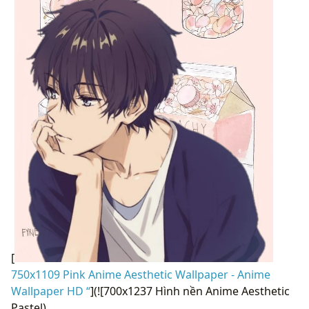
[
750x1109 Pink Anime Aesthetic Wallpaper - Anime
Wallpaper HD “
](![700x1237 Hình nền Anime Aesthetic
Pastel)