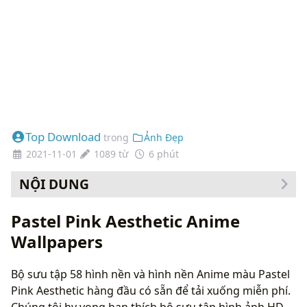
Top Download
trong
Ảnh Đẹp
2021-11-01
1089 từ
6 phút
NỘI DUNG
Cách thay đổi hình nền của bạn
Pastel Pink Aesthetic Anime
Wallpapers
Bộ sưu tập 58 hình nền và hình nền Anime màu Pastel
Pink Aesthetic hàng đầu có sẵn để tải xuống miễn phí.
Chúng tôi hy vọng bạn thích bộ sưu tập hình ảnh HD