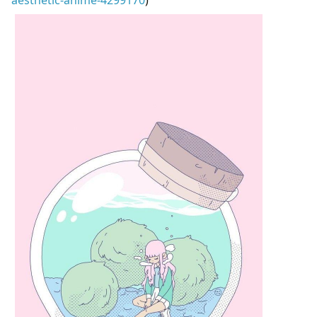
aesthetic-anime-4299170
)