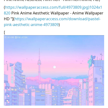
(
https://wallpaperaccess.com/full/4973809.jpg)1024x1
820
Pink Anime Aesthetic Wallpaper - Anime Wallpaper
HD “](
https://wallpaperaccess.com/download/pastel-
pink-aesthetic-anime-4973809
)
[