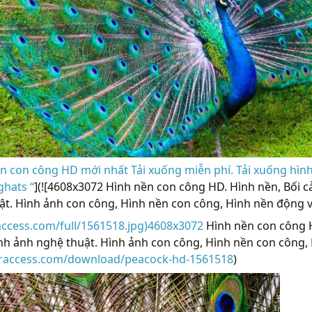
 con công HD mới nhất Tải xuống miễn phí. Tải xuống hình
ghats “
](![4608x3072 Hình nền con công HD. Hình nền, Bối c
t. Hình ảnh con công, Hình nền con công, Hình nền động v
access.com/full/1561518.jpg)4608x3072
Hình nền con công H
nh ảnh nghệ thuật. Hình ảnh con công, Hình nền con công,
eraccess.com/download/peacock-hd-1561518
)