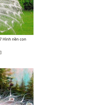
07 Hình nền con
]