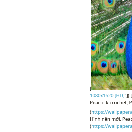
[
1080x1620 [HD]”
](
Peacock crochet, 
(
https://wallpaper
Hình nền mới. Peac
(
https://wallpape