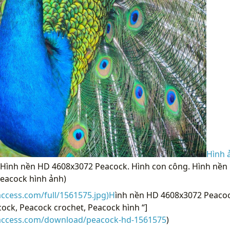
Hình 
![Hình nền HD 4608x3072 Peacock. Hình con công. Hình nền 
Peacock hình ảnh)
access.com/full/1561575.jpg)H
ình nền HD 4608x3072 Peacoc
ock, Peacock crochet, Peacock hình “]
raccess.com/download/peacock-hd-1561575
)