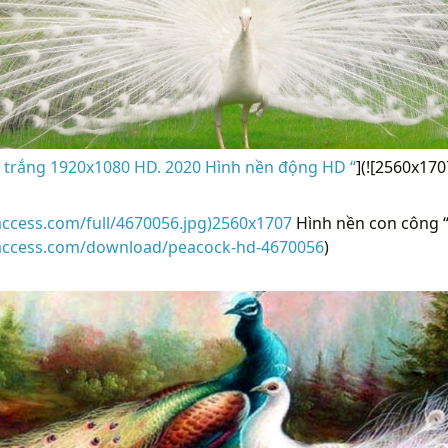
 trắng 1920x1080 HD. 2020 Hình nền động HD “
](![2560x17
access.com/full/4670056.jpg)2560x1707
Hình nền con công “
raccess.com/download/peacock-hd-4670056
)