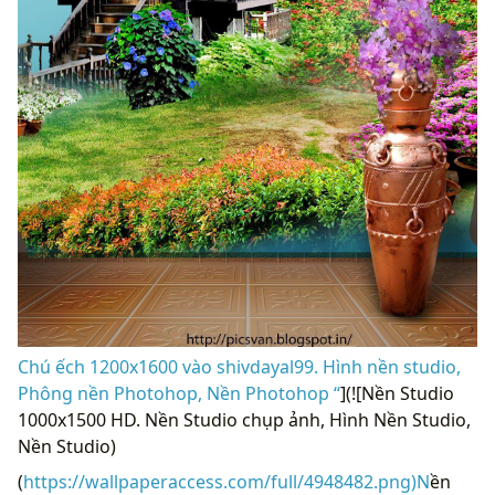
Chú ếch 1200x1600 vào shivdayal99. Hình nền studio,
Phông nền Photohop, Nền Photohop “
](![Nền Studio
1000x1500 HD. Nền Studio chụp ảnh, Hình Nền Studio,
Nền Studio)
(
https://wallpaperaccess.com/full/4948482.png)N
ền