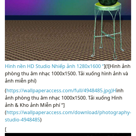
Hình nền HD Studio Nhiếp ảnh 1280x1600 “
](![Hình ảnh
phòng thu âm nhạc 1000x1500. Tải xuống hình ảnh và
ảnh miễn phí)
(
https://wallpaperaccess.com/full/4948485.jpg)H
ình
ảnh phòng thu âm nhạc 1000x1500. Tải xuống Hình
ảnh & Kho ảnh Miễn phí “]
(
https://wallpaperaccess.com/download/photography-
studio-4948485
)
[