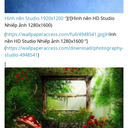
Hình nền Studio 1920x1200 “
](![Hình nền HD Studio
Nhiếp ảnh 1280x1600)
(
https://wallpaperaccess.com/full/4948541.jpg)H
ình
nền HD Studio Nhiếp ảnh 1280x1600 “]
(
https://wallpaperaccess.com/download/photography-
studio-4948541
)
[