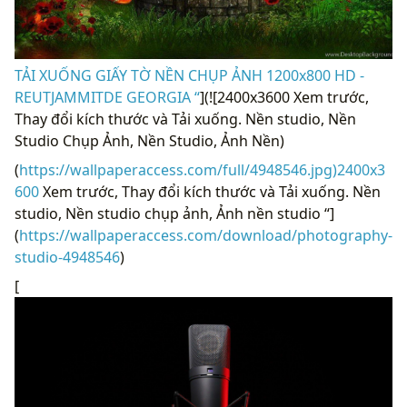
TẢI XUỐNG GIẤY TỜ NỀN CHỤP ẢNH 1200x800 HD -
REUTJAMMITDE GEORGIA “
](![2400x3600 Xem trước,
Thay đổi kích thước và Tải xuống. Nền studio, Nền
Studio Chụp Ảnh, Nền Studio, Ảnh Nền)
(
https://wallpaperaccess.com/full/4948546.jpg)2400x3
600
Xem trước, Thay đổi kích thước và Tải xuống. Nền
studio, Nền studio chụp ảnh, Ảnh nền studio “]
(
https://wallpaperaccess.com/download/photography-
studio-4948546
)
[