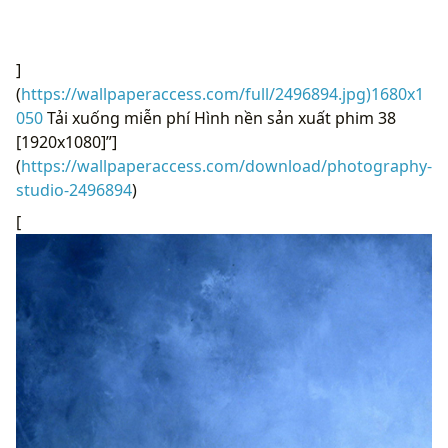
]
(
https://wallpaperaccess.com/full/2496894.jpg)1680x1
050
Tải xuống miễn phí Hình nền sản xuất phim 38
[1920x1080]”]
(
https://wallpaperaccess.com/download/photography-
studio-2496894
)
[