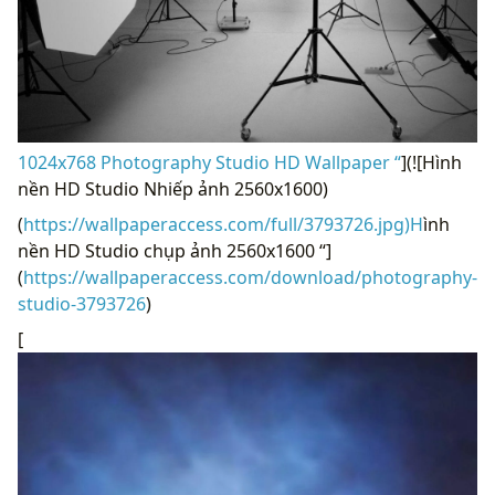
1024x768 Photography Studio HD Wallpaper “
](![Hình
nền HD Studio Nhiếp ảnh 2560x1600)
(
https://wallpaperaccess.com/full/3793726.jpg)H
ình
nền HD Studio chụp ảnh 2560x1600 “]
(
https://wallpaperaccess.com/download/photography-
studio-3793726
)
[