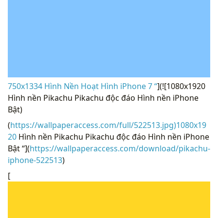
750x1334 Hình Nền Hoạt Hình iPhone 7 “
](![1080x1920
Hình nền Pikachu Pikachu độc đáo Hình nền iPhone
Bật)
(
https://wallpaperaccess.com/full/522513.jpg)1080x19
20
Hình nền Pikachu Pikachu độc đáo Hình nền iPhone
Bật “](
https://wallpaperaccess.com/download/pikachu-
iphone-522513
)
[