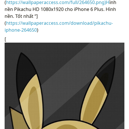
(
https://wallpaperaccess.com/full/264650.png)H
ình
nền Pikachu HD 1080x1920 cho iPhone 6 Plus. Hình
nền. Tốt nhất “]
(
https://wallpaperaccess.com/download/pikachu-
iphone-264650
)
[