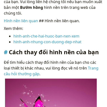
của bạn. Vui lòng liên hệ chúng tôi nếu bạn muốn xuất
bản một
Bướm hồng
hình nền trên trang web của
chúng tôi.
Hình nền liên quan
## Hình nền liên quan.
Xem thêm:
hinh-anh-che-hai-huoc-ban-nen-xem
hinh-anh-nhung-con-duong-dep-nhat
Cách thay đổi hình nền của bạn
Để tìm hiểu cách thay đổi hình nền của bạn cho các
loại thiết bị khác nhau, vui lòng đọc về nó trên
Trang
câu hỏi thường gặp
.