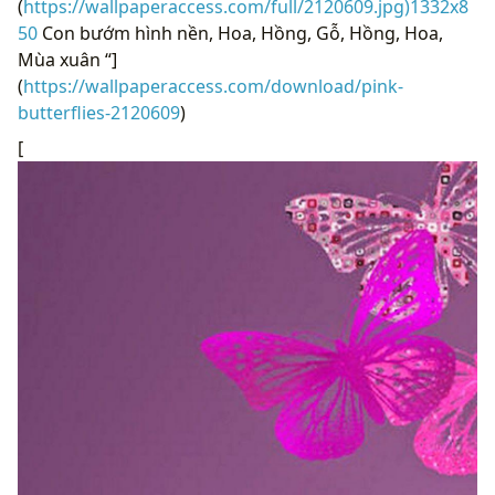
(
https://wallpaperaccess.com/full/2120609.jpg)1332x8
50
Con bướm hình nền, Hoa, Hồng, Gỗ, Hồng, Hoa,
Mùa xuân “]
(
https://wallpaperaccess.com/download/pink-
butterflies-2120609
)
[