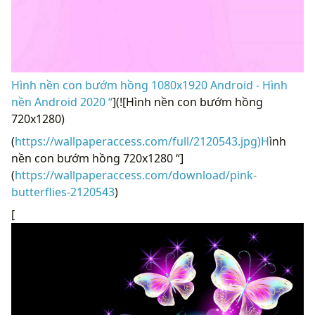
Hình nền con bướm hồng 1080x1920 Android - Hình
nền Android 2020 “
](![Hình nền con bướm hồng
720x1280)
(
https://wallpaperaccess.com/full/2120543.jpg)H
ình
nền con bướm hồng 720x1280 “]
(
https://wallpaperaccess.com/download/pink-
butterflies-2120543
)
[