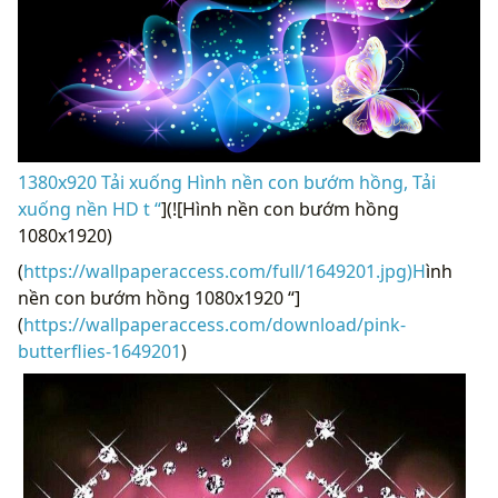
1380x920 Tải xuống Hình nền con bướm hồng, Tải
xuống nền HD t “
](![Hình nền con bướm hồng
1080x1920)
(
https://wallpaperaccess.com/full/1649201.jpg)H
ình
nền con bướm hồng 1080x1920 “]
(
https://wallpaperaccess.com/download/pink-
butterflies-1649201
)