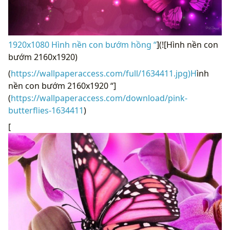
1920x1080 Hình nền con bướm hồng “
](![Hình nền con
bướm 2160x1920)
(
https://wallpaperaccess.com/full/1634411.jpg)H
ình
nền con bướm 2160x1920 “]
(
https://wallpaperaccess.com/download/pink-
butterflies-1634411
)
[