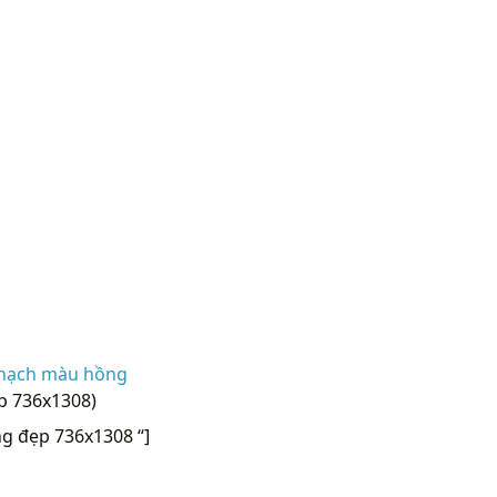
thạch màu hồng
p 736x1308)
g đẹp 736x1308 “]