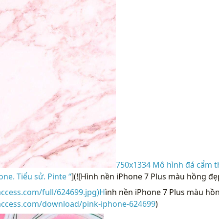
750x1334 Mô hình đá cẩm 
e. Tiểu sử. Pinte “
](![Hình nền iPhone 7 Plus màu hồng đẹ
access.com/full/624699.jpg)H
ình nền iPhone 7 Plus màu hồn
raccess.com/download/pink-iphone-624699
)