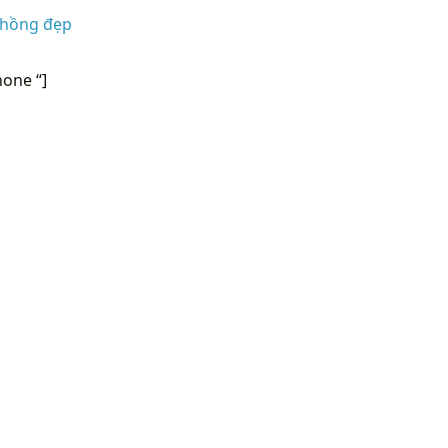
 hồng đẹp
one “]