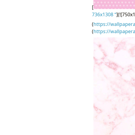
[
736x1308 “
](![750
(
https://wallpaper
(
https://wallpape