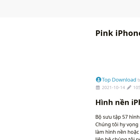
Pink iPhon
Top Download
t
2021-10-14
10
Hình nền i
Bộ sưu tập 57 hình
Chúng tôi hy vọng 
làm hình nền hoặc 
liên hệ chúng tôi