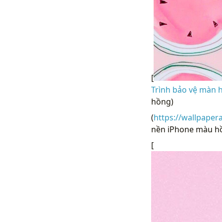
[
Trình bảo vệ màn h
hồng)
(
https://wallpaper
nền iPhone màu hồ
[