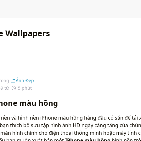
e Wallpapers
rong
Ảnh Đẹp
59 từ
5 phút
Phone màu hồng
 nền và hình nền iPhone màu hồng hàng đầu có sẵn để tải 
bạn thích bộ sưu tập hình ảnh HD ngày càng tăng của chún
màn hình chính cho điện thoại thông minh hoặc máy tính c
 nếu bạn muốn xuất bản một
IPhone màu hồng
hình nền tr