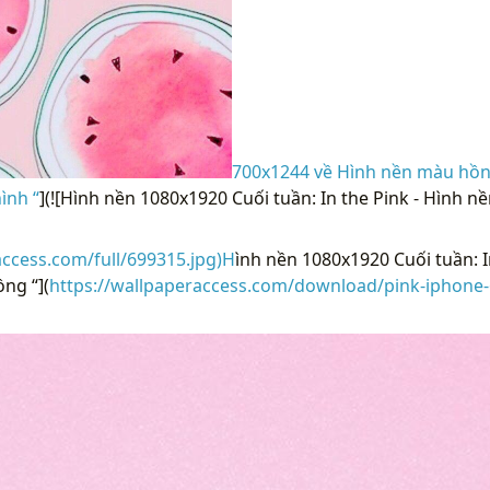
700x1244 về Hình nền màu hồn
ình “
](![Hình nền 1080x1920 Cuối tuần: In the Pink - Hình 
access.com/full/699315.jpg)H
ình nền 1080x1920 Cuối tuần: I
ng “](
https://wallpaperaccess.com/download/pink-iphone