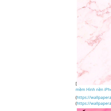
[
mềm Hình nền iPhon
(
https://wallpaper
(
https://wallpape