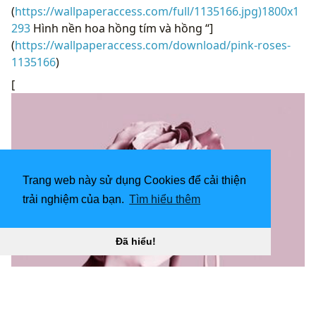
(
https://wallpaperaccess.com/full/1135166.jpg)1800x1
293
Hình nền hoa hồng tím và hồng “]
(
https://wallpaperaccess.com/download/pink-roses-
1135166
)
[
Trang web này sử dụng Cookies để cải thiện
trải nghiệm của bạn.
Tìm hiểu thêm
Đã hiểu!