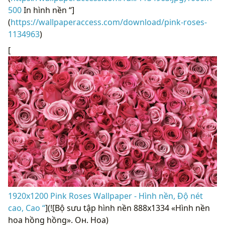
500
In hình nền “]
(
https://wallpaperaccess.com/download/pink-roses-
1134963
)
[
1920x1200 Pink Roses Wallpaper - Hình nền, Độ nét
cao, Cao “
](![Bộ sưu tập hình nền 888x1334 «Hình nền
hoa hồng hồng». Он. Hoa)