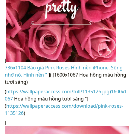
[
736x1104 Báo giá Pink Roses Hình nền iPhone. Sống
nhờ nó. Hình nền "
](![1600x1067 Hoa hồng màu hồng
tươi sáng)
(
https://wallpaperaccess.com/full/1135126.jpg)1600x1
067
Hoa hồng màu hồng tươi sáng “]
(
https://wallpaperaccess.com/download/pink-roses-
1135126
)
[