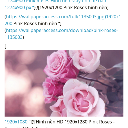
1274x900 Pink Roses Hình nền Máy tính để bàn
1274x900 px “
](![1920x1200 Pink Roses hình nền)
(
https://wallpaperaccess.com/full/1135003.jpg)1920x1
200
Pink Roses hình nền “]
(
https://wallpaperaccess.com/download/pink-roses-
1135003
)
[
1920x1080 “
](![Hình nền HD 1920x1280 Pink Roses -