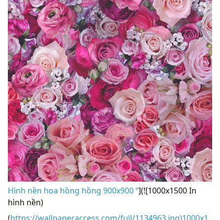
Hình nền hoa hồng hồng 900x900 “
](![1000x1500 In
hình nền)
(
https://wallpaperaccess.com/full/1134963.jpg)1000x1