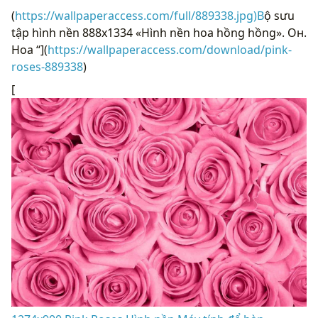
(
https://wallpaperaccess.com/full/889338.jpg)B
ộ sưu
tập hình nền 888x1334 «Hình nền hoa hồng hồng». Он.
Hoa “](
https://wallpaperaccess.com/download/pink-
roses-889338
)
[