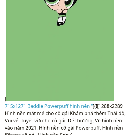
[
715x1271 Baddie Powerpuff hình nền “
](![1288x2289
Hình nền mát mẻ cho cô gái Khám phá thêm Thái độ,
Vui vẻ, Tuyệt vời cho cô gái, Dễ thương, Vẽ hình nền
vào năm 2021. Hình nền cô gái Powerpuff, Hình nền
iPhone cô gái, Hình nền Edgy)