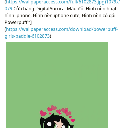
(
https://wallpaperaccess.com/full/6102873.jpg)1079x1
079
Cửa hàng DigitalAurora. Màu đỏ. Hình nền hoạt
hình iphone, Hình nền iphone cute, Hình nền cô gái
Powerpuff “]
(
https://wallpaperaccess.com/download/powerpuff-
girls-baddie-6102873
)