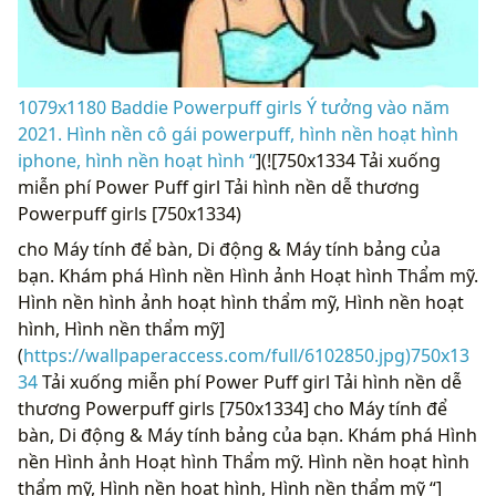
1079x1180 Baddie Powerpuff girls Ý tưởng vào năm
2021. Hình nền cô gái powerpuff, hình nền hoạt hình
iphone, hình nền hoạt hình “
](![750x1334 Tải xuống
miễn phí Power Puff girl Tải hình nền dễ thương
Powerpuff girls [750x1334)
cho Máy tính để bàn, Di động & Máy tính bảng của
bạn. Khám phá Hình nền Hình ảnh Hoạt hình Thẩm mỹ.
Hình nền hình ảnh hoạt hình thẩm mỹ, Hình nền hoạt
hình, Hình nền thẩm mỹ]
(
https://wallpaperaccess.com/full/6102850.jpg)750x13
34
Tải xuống miễn phí Power Puff girl Tải hình nền dễ
thương Powerpuff girls [750x1334] cho Máy tính để
bàn, Di động & Máy tính bảng của bạn. Khám phá Hình
nền Hình ảnh Hoạt hình Thẩm mỹ. Hình nền hoạt hình
thẩm mỹ, Hình nền hoạt hình, Hình nền thẩm mỹ “]