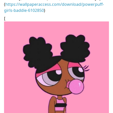
(
https://wallpaperaccess.com/download/powerpuff-
girls-baddie-6102850
)
[