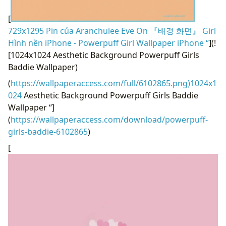
[
729x1295 Pin của Aranchulee Eve On 『배경 화면』 Girl
Hình nền iPhone - Powerpuff Girl Wallpaper iPhone “
](!
[1024x1024 Aesthetic Background Powerpuff Girls
Baddie Wallpaper)
(
https://wallpaperaccess.com/full/6102865.png)1024x1
024
Aesthetic Background Powerpuff Girls Baddie
Wallpaper “]
(
https://wallpaperaccess.com/download/powerpuff-
girls-baddie-6102865
)
[