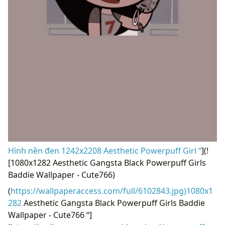
Hình nền đen 1242x2208 Aesthetic Powerpuff Girl “
](!
[1080x1282 Aesthetic Gangsta Black Powerpuff Girls
Baddie Wallpaper - Cute766)
(
https://wallpaperaccess.com/full/6102843.jpg)1080x1
282
Aesthetic Gangsta Black Powerpuff Girls Baddie
Wallpaper - Cute766 “]