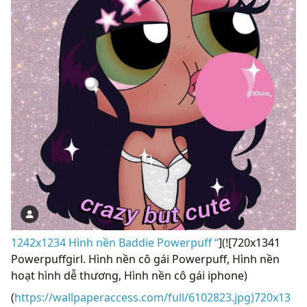
1242x1234 Hình nền Baddie Powerpuff “
](![720x1341
Powerpuffgirl. Hình nền cô gái Powerpuff, Hình nền
hoạt hình dễ thương, Hình nền cô gái iphone)
(
https://wallpaperaccess.com/full/6102823.jpg)720x13