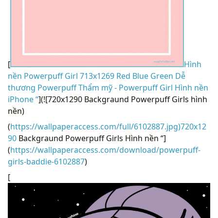
[
Hình
nền Powerpuff Girl 713x1269 Red Blue Green Dễ
thương Powerpuff Thẩm mỹ - Powerpuff Girl Hình nền
iPhone “
](![720x1290 Backgraund Powerpuff Girls hình
nền)
(
https://wallpaperaccess.com/full/6102887.jpg)720x12
90
Backgraund Powerpuff Girls Hình nền “]
(
https://wallpaperaccess.com/download/powerpuff-
girls-baddie-6102887
)
[