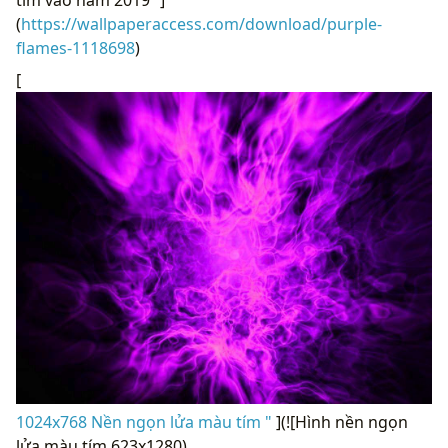
tím vào năm 2019 “]
(
https://wallpaperaccess.com/download/purple-
flames-1118698
)
[
1024x768 Nền ngọn lửa màu tím "
](![Hình nền ngọn
lửa màu tím 623x1280)