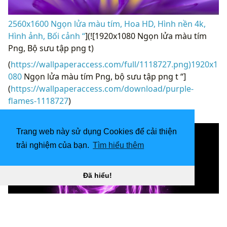
2560x1600 Ngọn lửa màu tím, Hoa HD, Hình nền 4k,
Hình ảnh, Bối cảnh “
](![1920x1080 Ngọn lửa màu tím
Png, Bộ sưu tập png t)
(
https://wallpaperaccess.com/full/1118727.png)1920x1
080
Ngọn lửa màu tím Png, bộ sưu tập png t “]
(
https://wallpaperaccess.com/download/purple-
flames-1118727
)
[
Trang web này sử dụng Cookies để cải thiện
trải nghiệm của bạn.
Tìm hiểu thêm
Đã hiểu!