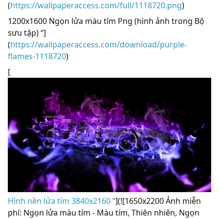
(
https://wallpaperaccess.com/full/1118720.png
)
1200x1600 Ngọn lửa màu tím Png (hình ảnh trong Bộ
sưu tập) “]
(
https://wallpaperaccess.com/download/purple-
flames-1118720
)
[
Hình nền lửa tím 3840x2160 “
](![1650x2200 Ảnh miễn
phí: Ngọn lửa màu tím - Màu tím, Thiên nhiên, Ngọn