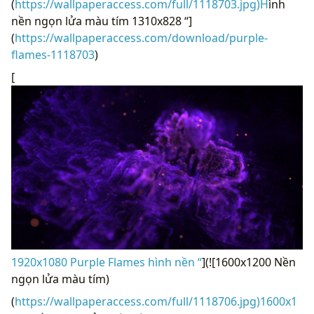
(
https://wallpaperaccess.com/full/1118703.jpg)H
ình
nền ngọn lửa màu tím 1310x828 “]
(
https://wallpaperaccess.com/download/purple-
flames-1118703
)
[
1920x1080 Purple Flames hình nền “
](![1600x1200 Nền
ngọn lửa màu tím)
(
https://wallpaperaccess.com/full/1118706.jpg)1600x1