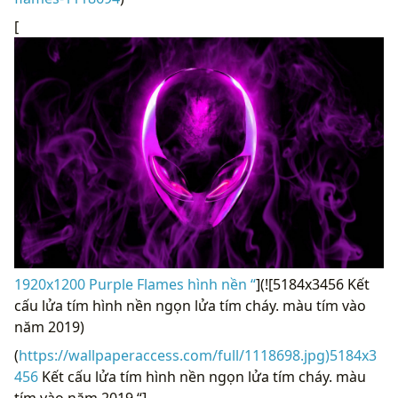
[
1920x1200 Purple Flames hình nền “
](![5184x3456 Kết
cấu lửa tím hình nền ngọn lửa tím cháy. màu tím vào
năm 2019)
(
https://wallpaperaccess.com/full/1118698.jpg)5184x3
456
Kết cấu lửa tím hình nền ngọn lửa tím cháy. màu