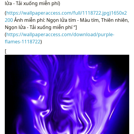
lửa - Tải xuống miễn phí)
(
https://wallpaperaccess.com/full/1118722.jpg)1650x2
200
Ảnh miễn phí: Ngọn lửa tím - Màu tím, Thiên nhiên,
Ngọn lửa - Tải xuống miễn phí “]
(
https://wallpaperaccess.com/download/purple-
flames-1118722
)
[