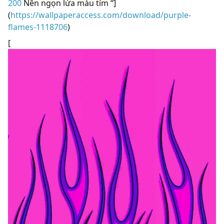
200
Nền ngọn lửa màu tím “]
(
https://wallpaperaccess.com/download/purple-
flames-1118706
)
[