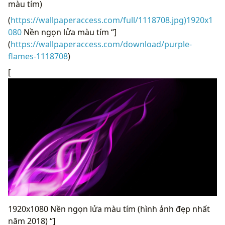
màu tím)
(
https://wallpaperaccess.com/full/1118708.jpg)1920x1
080
Nền ngọn lửa màu tím “]
(
https://wallpaperaccess.com/download/purple-
flames-1118708
)
[
1920x1080 Nền ngọn lửa màu tím (hình ảnh đẹp nhất
năm 2018) “]