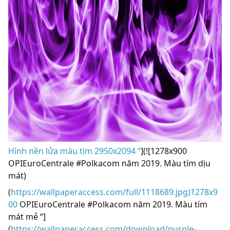
Hình nền lửa màu tím 2950x2094 “
](![1278x900
OPIEuroCentrale #Polkacom năm 2019. Màu tím dịu
mát)
(
https://wallpaperaccess.com/full/1118689.jpg)1278x9
00
OPIEuroCentrale #Polkacom năm 2019. Màu tím
mát mẻ “]
(
https://wallpaperaccess.com/download/purple-