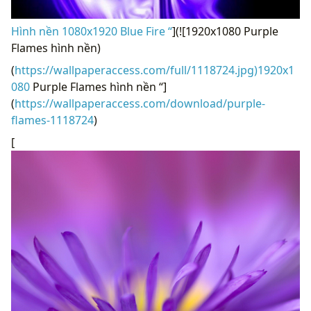
Hình nền 1080x1920 Blue Fire “
](![1920x1080 Purple
Flames hình nền)
(
https://wallpaperaccess.com/full/1118724.jpg)1920x1
080
Purple Flames hình nền “]
(
https://wallpaperaccess.com/download/purple-
flames-1118724
)
[