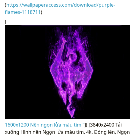
(
https://wallpaperaccess.com/download/purple-
flames-1118711
)
[
1600x1200 Nền ngọn lửa màu tím “
](![3840x2400 Tải
xuống Hình nền Ngọn lửa màu tím, 4k, Đóng lên, Ngọn