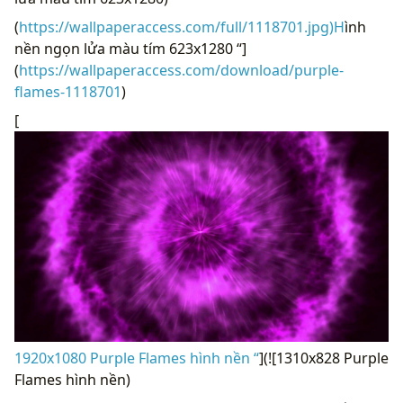
(
https://wallpaperaccess.com/full/1118701.jpg)H
ình
nền ngọn lửa màu tím 623x1280 “]
(
https://wallpaperaccess.com/download/purple-
flames-1118701
)
[
1920x1080 Purple Flames hình nền “
](![1310x828 Purple
Flames hình nền)