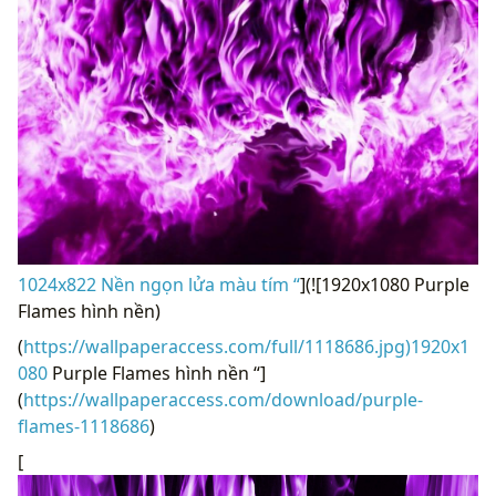
1024x822 Nền ngọn lửa màu tím “
](![1920x1080 Purple
Flames hình nền)
(
https://wallpaperaccess.com/full/1118686.jpg)1920x1
080
Purple Flames hình nền “]
(
https://wallpaperaccess.com/download/purple-
flames-1118686
)
[