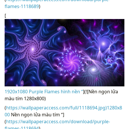
flames-1118689
)
[
1920x1080 Purple Flames hình nền “
](![Nền ngọn lửa
màu tím 1280x800)
(
https://wallpaperaccess.com/full/1118694.jpg)1280x8
00
Nền ngọn lửa màu tím “]
(
https://wallpaperaccess.com/download/purple-
flames-1118694
)