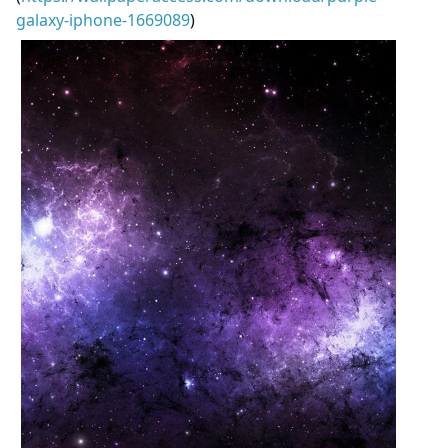
galaxy-iphone-1669089
)