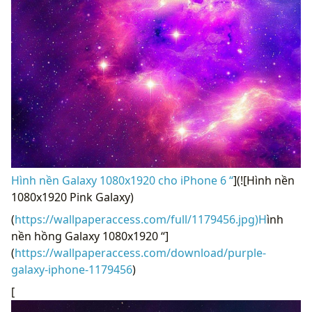
Hình nền Galaxy 1080x1920 cho iPhone 6 “
](![Hình nền
1080x1920 Pink Galaxy)
(
https://wallpaperaccess.com/full/1179456.jpg)H
ình
nền hồng Galaxy 1080x1920 “]
(
https://wallpaperaccess.com/download/purple-
galaxy-iphone-1179456
)
[