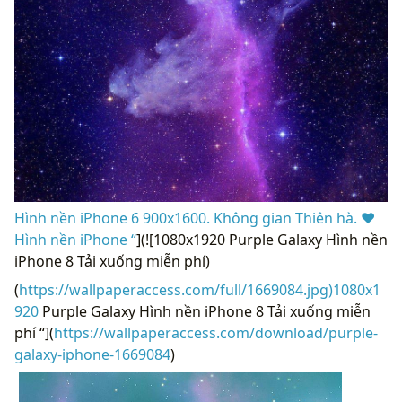
Hình nền iPhone 6 900x1600. Không gian Thiên hà. ♥
Hình nền iPhone “
](![1080x1920 Purple Galaxy Hình nền
iPhone 8 Tải xuống miễn phí)
(
https://wallpaperaccess.com/full/1669084.jpg)1080x1
920
Purple Galaxy Hình nền iPhone 8 Tải xuống miễn
phí “](
https://wallpaperaccess.com/download/purple-
galaxy-iphone-1669084
)