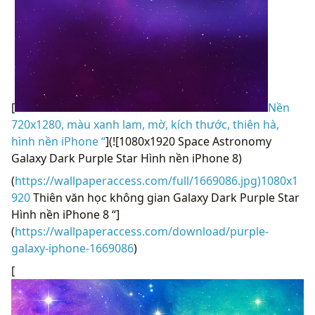
[
Nền
720x1280, màu xanh lam, mờ, kích thước, thiên hà,
hình nền iPhone “
](![1080x1920 Space Astronomy
Galaxy Dark Purple Star Hình nền iPhone 8)
(
https://wallpaperaccess.com/full/1669086.jpg)1080x1
920
Thiên văn học không gian Galaxy Dark Purple Star
Hình nền iPhone 8 “]
(
https://wallpaperaccess.com/download/purple-
galaxy-iphone-1669086
)
[