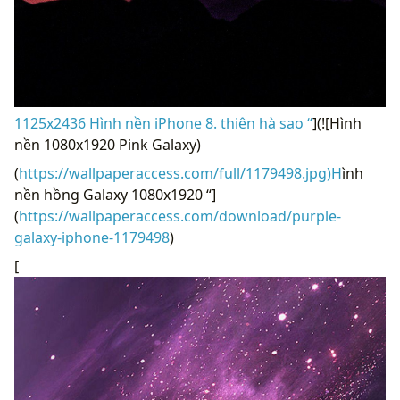
1125x2436 Hình nền iPhone 8. thiên hà sao “
](![Hình
nền 1080x1920 Pink Galaxy)
(
https://wallpaperaccess.com/full/1179498.jpg)H
ình
nền hồng Galaxy 1080x1920 “]
(
https://wallpaperaccess.com/download/purple-
galaxy-iphone-1179498
)
[