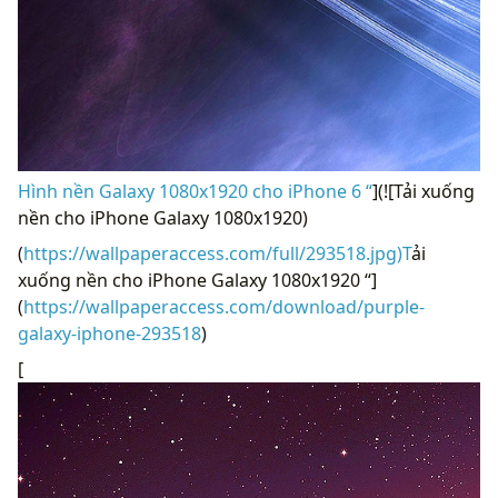
Hình nền Galaxy 1080x1920 cho iPhone 6 “
](![Tải xuống
nền cho iPhone Galaxy 1080x1920)
(
https://wallpaperaccess.com/full/293518.jpg)T
ải
xuống nền cho iPhone Galaxy 1080x1920 “]
(
https://wallpaperaccess.com/download/purple-
galaxy-iphone-293518
)
[