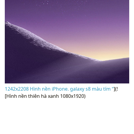
1242x2208 Hình nền iPhone. galaxy s8 màu tím “
](!
[Hình nền thiên hà xanh 1080x1920)