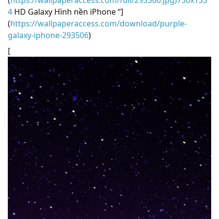
4
HD Galaxy Hình nền iPhone “]
(
https://wallpaperaccess.com/download/purple-
galaxy-iphone-293506
)
[