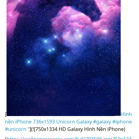
[
Hình
nền iPhone 736x1593 Unicorn Galaxy #galaxy #iphone
#unicorn “
](![750x1334 HD Galaxy Hình Nền iPhone)
(
https://wallpaperaccess.com/full/293506.jpg)750x133