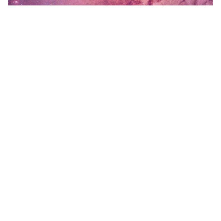
750x1334 HD Galaxy Hình nền iPhone “
](![1125x2436
Hình nền Galaxy 4k iPhone, Hình nền HD & nền)
(
https://wallpaperaccess.com/full/1669106.jpg)1125x2
436
Hình nền Galaxy 4k iPhone, Hình nền HD & nền “]
(
https://wallpaperaccess.com/download/purple-
galaxy-iphone-1669106
)
[