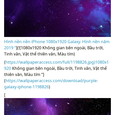
Hình nền nền iPhone 1080x1920 Galaxy. Hình nền năm
2019 “
](![1080x1920 Không gian bên ngoài, Bầu trời,
Tinh vân, Vật thể thiên văn, Màu tím)
(
https://wallpaperaccess.com/full/1198826.jpg)1080x1
920
Không gian bên ngoài, Bầu trời, Tinh vân, Vật thể
thiên văn, Màu tím “]
(
https://wallpaperaccess.com/download/purple-
galaxy-iphone-1198826
)
[