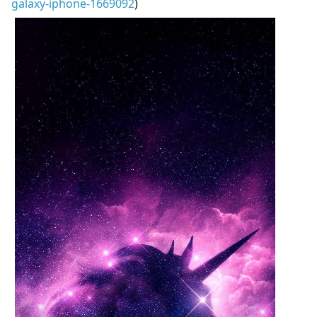
galaxy-iphone-1669092
)