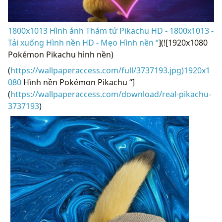
1800x1013 Hình ảnh Thám tử Pikachu HD - 1800x1013 -
Tải xuống Hình nền HD - Mẹo Hình nền “
](![1920x1080
Pokémon Pikachu hình nền)
(
https://wallpaperaccess.com/full/3737193.jpg)1920x1
080
Hình nền Pokémon Pikachu “]
(
https://wallpaperaccess.com/download/real-pikachu-
3737193
)