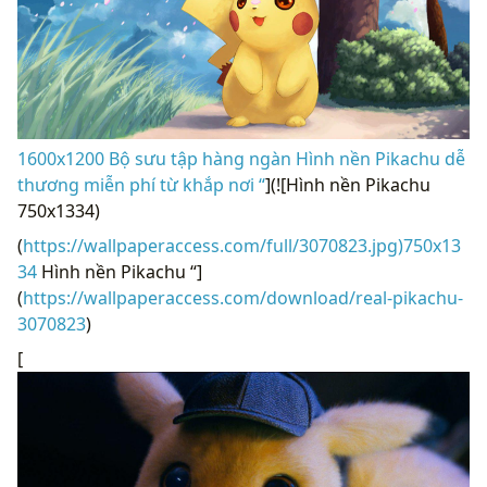
1600x1200 Bộ sưu tập hàng ngàn Hình nền Pikachu dễ
thương miễn phí từ khắp nơi “
](![Hình nền Pikachu
750x1334)
(
https://wallpaperaccess.com/full/3070823.jpg)750x13
34
Hình nền Pikachu “]
(
https://wallpaperaccess.com/download/real-pikachu-
3070823
)
[