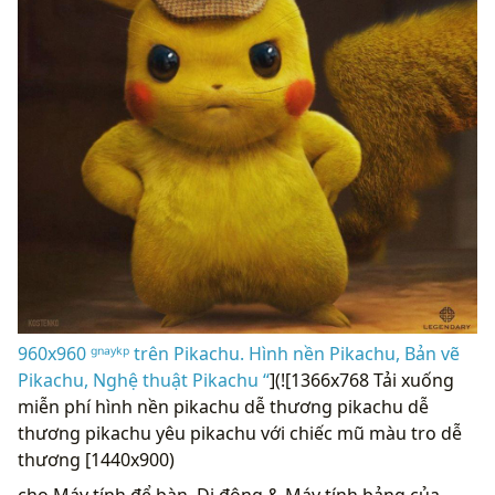
960x960 ᵍⁿᵃʸᵏᵖ trên Pikachu. Hình nền Pikachu, Bản vẽ
Pikachu, Nghệ thuật Pikachu “
](![1366x768 Tải xuống
miễn phí hình nền pikachu dễ thương pikachu dễ
thương pikachu yêu pikachu với chiếc mũ màu tro dễ
thương [1440x900)