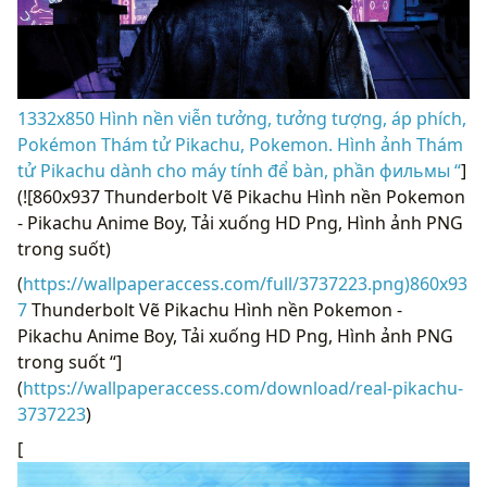
1332x850 Hình nền viễn tưởng, tưởng tượng, áp phích,
Pokémon Thám tử Pikachu, Pokemon. Hình ảnh Thám
tử Pikachu dành cho máy tính để bàn, phần фильмы “
]
(![860x937 Thunderbolt Vẽ Pikachu Hình nền Pokemon
- Pikachu Anime Boy, Tải xuống HD Png, Hình ảnh PNG
trong suốt)
(
https://wallpaperaccess.com/full/3737223.png)860x93
7
Thunderbolt Vẽ Pikachu Hình nền Pokemon -
Pikachu Anime Boy, Tải xuống HD Png, Hình ảnh PNG
trong suốt “]
(
https://wallpaperaccess.com/download/real-pikachu-
3737223
)
[