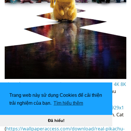
Hình nền 1440x2560 Pokémon Detective Pikachu 4K 8K
“
](![1929x1085 Super Smash Bros Ultimate Pikachu
Trang web này sử dụng Cookies để cải thiện
hình nền. Cat with Monocle)
trải nghiệm của bạn.
Tìm hiểu thêm
(
https://wallpaperaccess.com/full/3737228.jpg)1929x1
085
Super Smash Bros Ultimate Pikachu hình nền. Cat
Đã hiểu!
with Monocle “]
(
https://wallpaperaccess.com/download/real-pikachu-