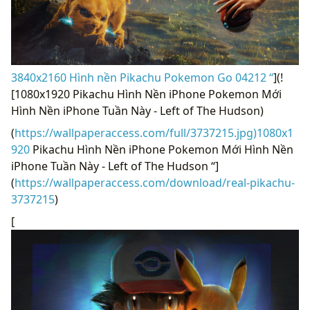
3840x2160 Hình nền Pikachu Pokemon Go 04212 “
](!
[1080x1920 Pikachu Hình Nền iPhone Pokemon Mới
Hình Nền iPhone Tuần Này - Left of The Hudson)
(
https://wallpaperaccess.com/full/3737215.jpg)1080x1
920
Pikachu Hình Nền iPhone Pokemon Mới Hình Nền
iPhone Tuần Này - Left of The Hudson “]
(
https://wallpaperaccess.com/download/real-pikachu-
3737215
)
[