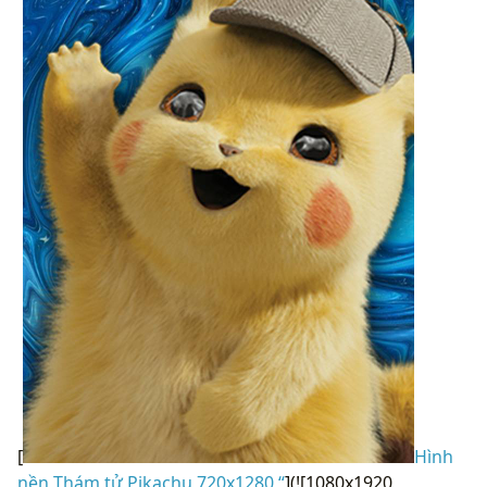
[
Hình
nền Thám tử Pikachu 720x1280 “
](![1080x1920