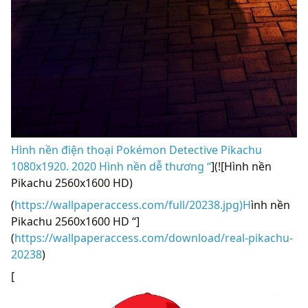
Hình nền điện thoại Pokémon Detective Pikachu
1080x1920. 2020 Hình nền dễ thương “
](![Hình nền
Pikachu 2560x1600 HD)
(
https://wallpaperaccess.com/full/20238.jpg)H
ình nền
Pikachu 2560x1600 HD “]
(
https://wallpaperaccess.com/download/real-pikachu-
20238
)
[