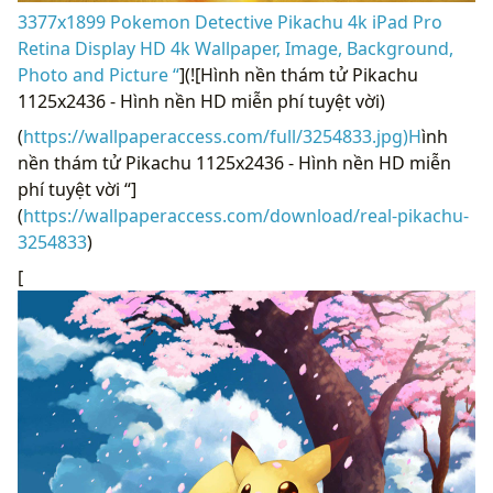
3377x1899 Pokemon Detective Pikachu 4k iPad Pro
Retina Display HD 4k Wallpaper, Image, Background,
Photo and Picture “
](![Hình nền thám tử Pikachu
1125x2436 - Hình nền HD miễn phí tuyệt vời)
(
https://wallpaperaccess.com/full/3254833.jpg)H
ình
nền thám tử Pikachu 1125x2436 - Hình nền HD miễn
phí tuyệt vời “]
(
https://wallpaperaccess.com/download/real-pikachu-
3254833
)
[