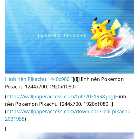
Hình nền Pikachu 1440x900 “
](![Hình nền Pokemon
Pikachu 1244x700. 1920x1080)
(
https://wallpaperaccess.com/full/2031958.jpg)H
ình
nền Pokemon Pikachu 1244x700. 1920x1080 “]
(
https://wallpaperaccess.com/download/real-pikachu-
2031958
)
[