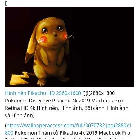
[
Hình nền Pikachu HD 2560x1600 “
](![2880x1800
Pokemon Detective Pikachu 4k 2019 Macbook Pro
Retina HD 4k Hình nền, Hình ảnh, Bối cảnh, Hình ảnh
và Hình ảnh)
(
https://wallpaperaccess.com/full/3070782.jpg)2880x1
800
Pokemon Thám tử Pikachu 4k 2019 Macbook Pro