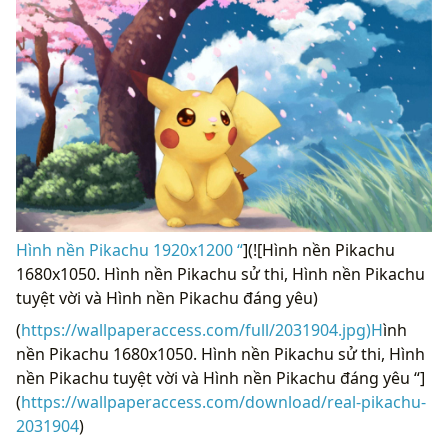
Hình nền Pikachu 1920x1200 “
](![Hình nền Pikachu
1680x1050. Hình nền Pikachu sử thi, Hình nền Pikachu
tuyệt vời và Hình nền Pikachu đáng yêu)
(
https://wallpaperaccess.com/full/2031904.jpg)H
ình
nền Pikachu 1680x1050. Hình nền Pikachu sử thi, Hình
nền Pikachu tuyệt vời và Hình nền Pikachu đáng yêu “]
(
https://wallpaperaccess.com/download/real-pikachu-
2031904
)