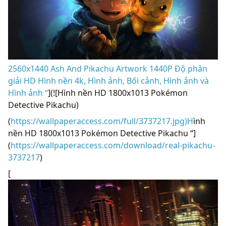
2560x1440 Ash And Pikachu Artwork 1440P Độ phân
giải HD Hình nền 4k, Hình ảnh, Bối cảnh, Hình ảnh và
Hình ảnh “
](![Hình nền HD 1800x1013 Pokémon
Detective Pikachu)
(
https://wallpaperaccess.com/full/3737217.jpg)H
ình
nền HD 1800x1013 Pokémon Detective Pikachu “]
(
https://wallpaperaccess.com/download/real-pikachu-
3737217
)
[