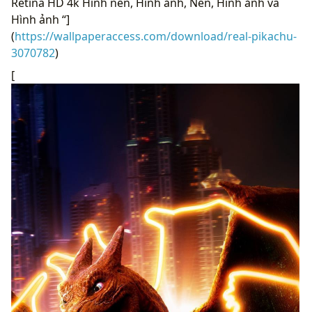
Retina HD 4k Hình nền, Hình ảnh, Nền, Hình ảnh và
Hình ảnh “]
(
https://wallpaperaccess.com/download/real-pikachu-
3070782
)
[