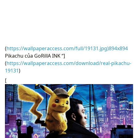
(
https://wallpaperaccess.com/full/19131.jpg)894x894
Pikachu của GoRillA INK “]
(
https://wallpaperaccess.com/download/real-pikachu-
19131
)
[