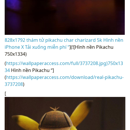
828x1792 thám tử pikachu char charizard 5k Hình nền
iPhone X Tải xuống miễn phí “
](![Hình nền Pikachu
750x1334)
(
https://wallpaperaccess.com/full/3737208.jpg)750x13
34
Hình nền Pikachu “]
(
https://wallpaperaccess.com/download/real-pikachu-
3737208
)
[