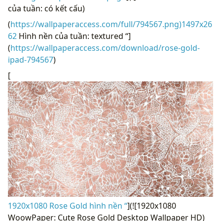
của tuần: có kết cấu)
(
https://wallpaperaccess.com/full/794567.png)1497x26
62
Hình nền của tuần: textured “]
(
https://wallpaperaccess.com/download/rose-gold-
ipad-794567
)
[
1920x1080 Rose Gold hình nền “
](![1920x1080
WoowPaper: Cute Rose Gold Desktop Wallpaper HD)