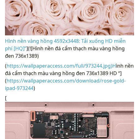
Hình nền vàng hồng 4592x3448: Tải xuống HD miễn
phí [HQ]”
](![Hình nền đá cẩm thạch màu vàng hồng
đen 736x1389)
(
https://wallpaperaccess.com/full/973244.jpg)H
ình nền
đá cẩm thạch màu vàng hồng đen 736x1389 HD “]
(
https://wallpaperaccess.com/download/rose-gold-
ipad-973244
)
[