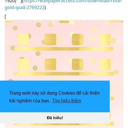
1920) " ](
https://wallpaperaccess.com/download/rose-
gold-ipad-2769222
)
[
Trang web này sử dụng Cookies để cải thiện
trải nghiệm của bạn.
Tìm hiểu thêm
Đã hiểu!