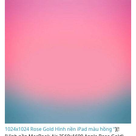
1024x1024 Rose Gold Hình nền iPad màu hồng “
](!