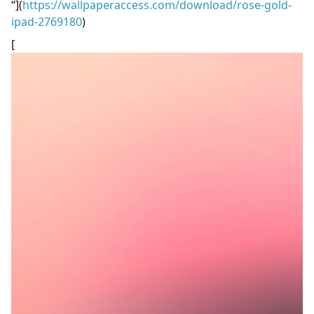
“](
https://wallpaperaccess.com/download/rose-gold-
ipad-2769180
)
[