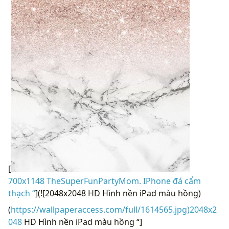
[
700x1148 TheSuperFunPartyMom. IPhone đá cẩm
thạch “
](![2048x2048 HD Hình nền iPad màu hồng)
(
https://wallpaperaccess.com/full/1614565.jpg)2048x2
048
HD Hình nền iPad màu hồng “]