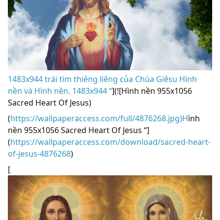
1483x944 trái tim thiêng liêng của Chúa Giêsu Hình
nền và Hình nền. 1483x944 “
](![Hình nền 955x1056
Sacred Heart Of Jesus)
(
https://wallpaperaccess.com/full/4876268.jpg)H
ình
nền 955x1056 Sacred Heart Of Jesus “]
(
https://wallpaperaccess.com/download/sacred-heart-
of-jesus-4876268
)
[