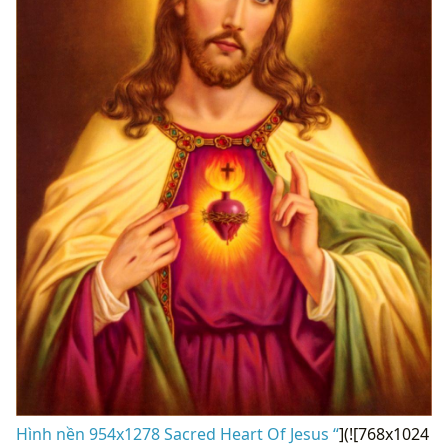
Hình nền 954x1278 Sacred Heart Of Jesus “
](![768x1024