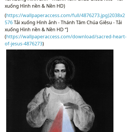
xuống Hình nền & Nền HD)
(
https://wallpaperaccess.com/full/4876273.jpg)2038x2
576
Tải xuống Hình ảnh - Thánh Tâm Chúa Giêsu - Tải
xuống Hình nền & Nền HD “]
(
https://wallpaperaccess.com/download/sacred-heart-
of-jesus-4876273
)