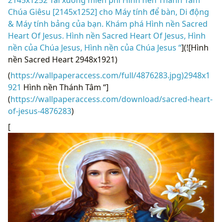
2145x1252 Tải xuống miễn phí Hình nền Thánh Tâm
Chúa Giêsu [2145x1252] cho Máy tính để bàn, Di động
& Máy tính bảng của bạn. Khám phá Hình nền Sacred
Heart Of Jesus. Hình nền Sacred Heart Of Jesus, Hình
nền của Chúa Jesus, Hình nền của Chúa Jesus “
](![Hình
nền Sacred Heart 2948x1921)
(
https://wallpaperaccess.com/full/4876283.jpg)2948x1
921
Hình nền Thánh Tâm “]
(
https://wallpaperaccess.com/download/sacred-heart-
of-jesus-4876283
)
[