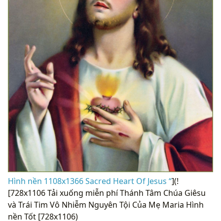
Hình nền 1108x1366 Sacred Heart Of Jesus “
](!
[728x1106 Tải xuống miễn phí Thánh Tâm Chúa Giêsu
và Trái Tim Vô Nhiễm Nguyên Tội Của Mẹ Maria Hình
nền Tốt [728x1106)