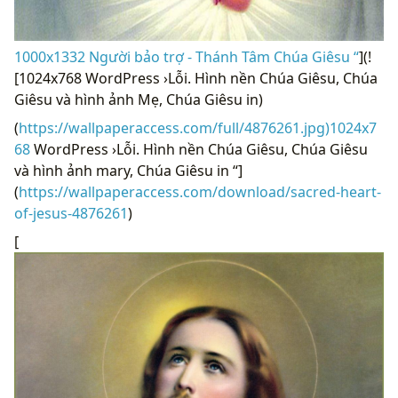
1000x1332 Người bảo trợ - Thánh Tâm Chúa Giêsu “
](!
[1024x768 WordPress ›Lỗi. Hình nền Chúa Giêsu, Chúa
Giêsu và hình ảnh Mẹ, Chúa Giêsu in)
(
https://wallpaperaccess.com/full/4876261.jpg)1024x7
68
WordPress ›Lỗi. Hình nền Chúa Giêsu, Chúa Giêsu
và hình ảnh mary, Chúa Giêsu in “]
(
https://wallpaperaccess.com/download/sacred-heart-
of-jesus-4876261
)
[