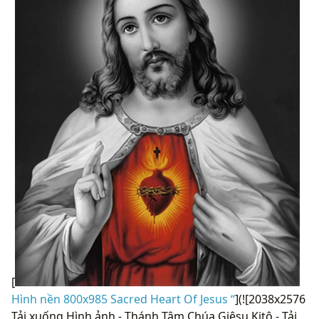
[
Hình nền 800x985 Sacred Heart Of Jesus “
](![2038x2576
Tải xuống Hình ảnh - Thánh Tâm Chúa Giêsu Kitô - Tải