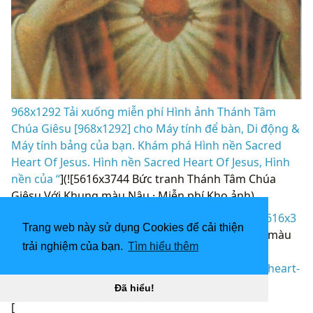
968x1292 Tải xuống miễn phí Hình ảnh Thánh Tâm
Chúa Giêsu [968x1292] cho Máy tính để bàn, Di động &
Máy tính bảng của bạn. Khám phá Hình nền Sacred
Heart Of Jesus. Hình nền Sacred Heart Of Jesus, Hình
nền của “
](![5616x3744 Bức tranh Thánh Tâm Chúa
Giêsu Với Khung màu Nâu · Miễn phí Kho ảnh)
(
https://wallpaperaccess.com/full/4876304.jpg)5616x3
Trang web này sử dụng Cookies để cải thiện
744
Bức tranh Thánh Tâm Chúa Giêsu với khung màu
trải nghiệm của bạn.
Tìm hiểu thêm
nâu · Miễn phí “]
(
https://wallpaperaccess.com/download/sacred-heart-
of-jesus-4876304
)
Đã hiểu!
[