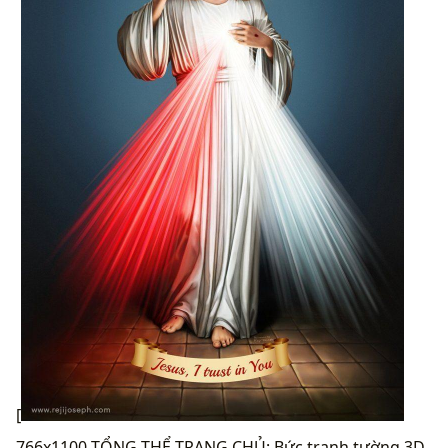
[
766x1100 TỔNG THỂ TRANG CHỦ: Bức tranh tường 3D