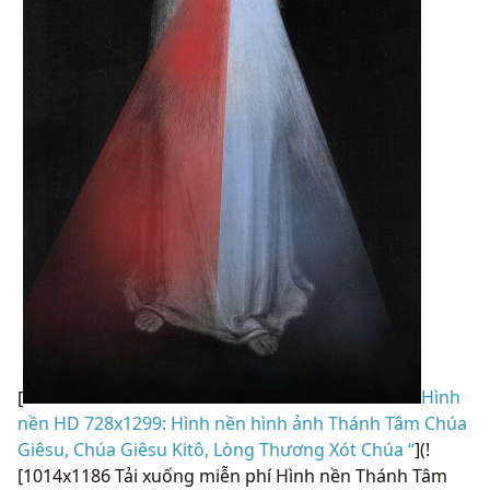
[
Hình
nền HD 728x1299: Hình nền hình ảnh Thánh Tâm Chúa
Giêsu, Chúa Giêsu Kitô, Lòng Thương Xót Chúa “
](!
[1014x1186 Tải xuống miễn phí Hình nền Thánh Tâm