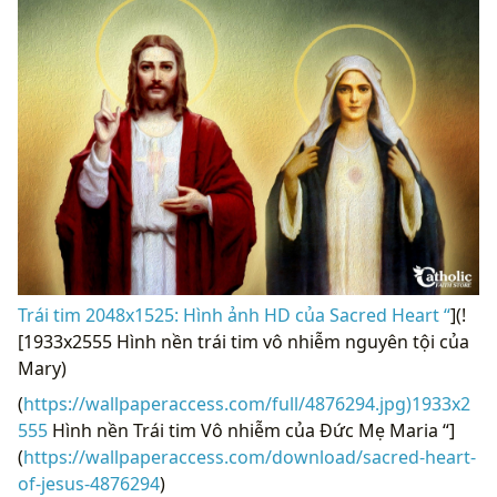
Trái tim 2048x1525: Hình ảnh HD của Sacred Heart “
](!
[1933x2555 Hình nền trái tim vô nhiễm nguyên tội của
Mary)
(
https://wallpaperaccess.com/full/4876294.jpg)1933x2
555
Hình nền Trái tim Vô nhiễm của Đức Mẹ Maria “]
(
https://wallpaperaccess.com/download/sacred-heart-
of-jesus-4876294
)