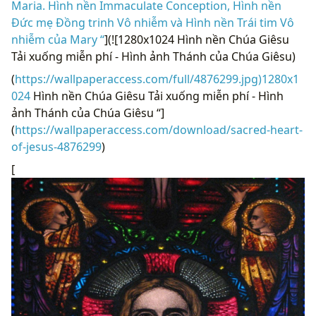
Maria. Hình nền Immaculate Conception, Hình nền
Đức mẹ Đồng trinh Vô nhiễm và Hình nền Trái tim Vô
nhiễm của Mary “
](![1280x1024 Hình nền Chúa Giêsu
Tải xuống miễn phí - Hình ảnh Thánh của Chúa Giêsu)
(
https://wallpaperaccess.com/full/4876299.jpg)1280x1
024
Hình nền Chúa Giêsu Tải xuống miễn phí - Hình
ảnh Thánh của Chúa Giêsu “]
(
https://wallpaperaccess.com/download/sacred-heart-
of-jesus-4876299
)
[