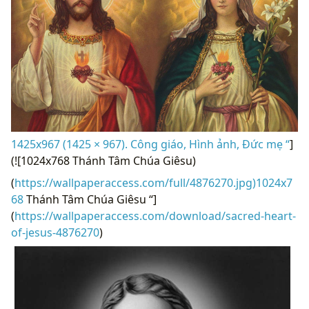
1425x967 (1425 × 967). Công giáo, Hình ảnh, Đức mẹ “
]
(![1024x768 Thánh Tâm Chúa Giêsu)
(
https://wallpaperaccess.com/full/4876270.jpg)1024x7
68
Thánh Tâm Chúa Giêsu “]
(
https://wallpaperaccess.com/download/sacred-heart-
of-jesus-4876270
)