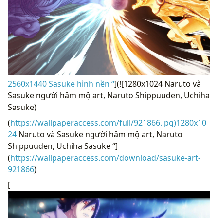
2560x1440 Sasuke hình nền “
](![1280x1024 Naruto và
Sasuke người hâm mộ art, Naruto Shippuuden, Uchiha
Sasuke)
(
https://wallpaperaccess.com/full/921866.jpg)1280x10
24
Naruto và Sasuke người hâm mộ art, Naruto
Shippuuden, Uchiha Sasuke “]
(
https://wallpaperaccess.com/download/sasuke-art-
921866
)
[