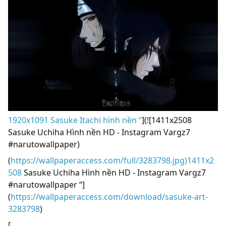
1920x1091 Sasuke Itachi hình nền “
](![1411x2508
Sasuke Uchiha Hình nền HD - Instagram Vargz7
#narutowallpaper)
(
https://wallpaperaccess.com/full/3283798.jpg)1411x2
508
Sasuke Uchiha Hình nền HD - Instagram Vargz7
#narutowallpaper “]
(
https://wallpaperaccess.com/download/sasuke-art-
3283798
)
[