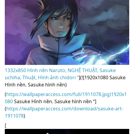
1332x850 Hình nền Naruto, NGHỆ THUẬT, Sasuke
uchiha, Thuật, Hình ảnh chidori “
](![1920x1080 Sasuke
Hình nền. Sasuke hình nền)
(
https://wallpaperaccess.com/full/1911078.jpg)1920x1
080
Sasuke Hình nền. Sasuke hình nền “]
(
https://wallpaperaccess.com/download/sasuke-art-
1911078
)
[