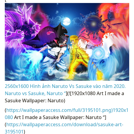
2560x1600 Hình ảnh Naruto Vs Sasuke vào năm 2020.
Naruto vs Sasuke, Naruto “
](![1920x1080 Art I made a
Sasuke Wallpaper: Naruto)
(
https://wallpaperaccess.com/full/3195101.png)1920x1
080
Art I made a Sasuke Wallpaper: Naruto “]
(
https://wallpaperaccess.com/download/sasuke-art-
3195101
)