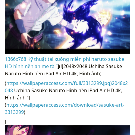
1366x768 Kỹ thuật tải xuống miễn phí naruto sasuke
HD hình nền anime tà “
](![2048x2048 Uchiha Sasuke
Naruto Hình nền iPad Air HD 4k, Hình ảnh)
(
https://wallpaperaccess.com/full/3313299.jpg)2048x2
048
Uchiha Sasuke Naruto Hình nền iPad Air HD 4k,
Hình ảnh “]
(
https://wallpaperaccess.com/download/sasuke-art-
3313299
)
[