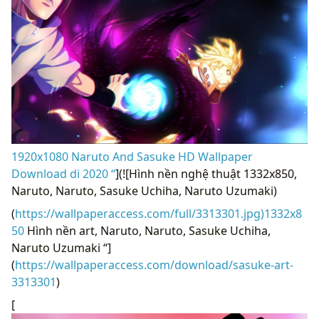
1920x1080 Naruto And Sasuke HD Wallpaper
Download di 2020 “
](![Hình nền nghệ thuật 1332x850,
Naruto, Naruto, Sasuke Uchiha, Naruto Uzumaki)
(
https://wallpaperaccess.com/full/3313301.jpg)1332x8
50
Hình nền art, Naruto, Naruto, Sasuke Uchiha,
Naruto Uzumaki “]
(
https://wallpaperaccess.com/download/sasuke-art-
3313301
)
[