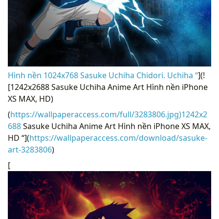
Hình nền 1024x768 Sasuke Uchiha Chidori. Uchiha “
](!
[1242x2688 Sasuke Uchiha Anime Art Hình nền iPhone
XS MAX, HD)
(
https://wallpaperaccess.com/full/3283806.jpg)1242x2
688
Sasuke Uchiha Anime Art Hình nền iPhone XS MAX,
HD “](
https://wallpaperaccess.com/download/sasuke-
art-3283806
)
[