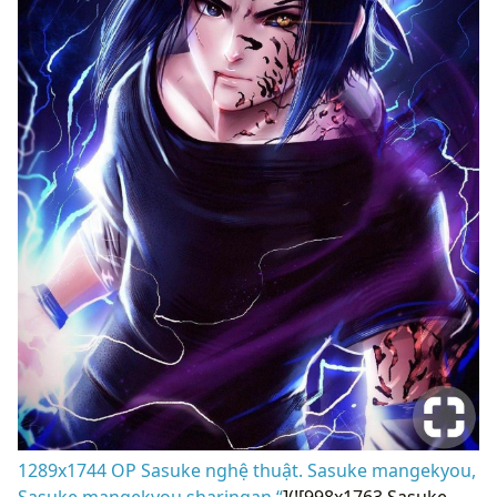
1289x1744 OP Sasuke nghệ thuật. Sasuke mangekyou,
Sasuke mangekyou sharingan “
](![998x1763 Sasuke