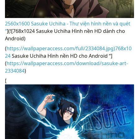
2560x1600 Sasuke Uchiha - Thư viện hình nền và quét
“
](![768x1024 Sasuke Uchiha Hình nền HD dành cho
Android)
(
https://wallpaperaccess.com/full/2334084.jpg)768x10
24
Sasuke Uchiha Hình nền HD cho Android “]
(
https://wallpaperaccess.com/download/sasuke-art-
2334084
)
[