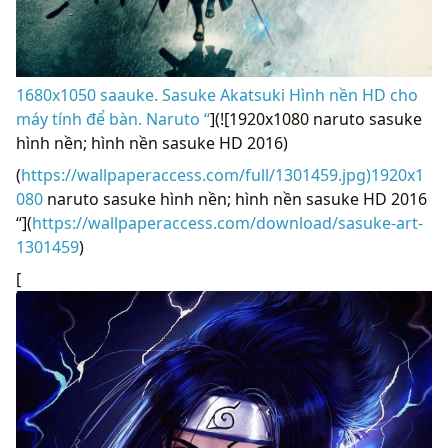
1680x1050 saauke. Sasuke Akatsuki Hình nền HD cho
máy tính để bàn. Naruto “
](![1920x1080 naruto sasuke
hình nền; hình nền sasuke HD 2016)
(
https://wallpaperaccess.com/full/1301459.jpg)1920x1
080
naruto sasuke hình nền; hình nền sasuke HD 2016
“](
https://wallpaperaccess.com/download/sasuke-art-
1301459
)
[