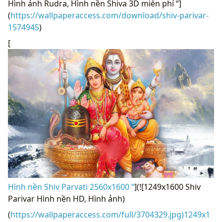
Hình ảnh Rudra, Hình nền Shiva 3D miễn phí “]
(
https://wallpaperaccess.com/download/shiv-parivar-
1574945
)
[
Hình nền Shiv Parvati 2560x1600 “
](![1249x1600 Shiv
Parivar Hình nền HD, Hình ảnh)
(
https://wallpaperaccess.com/full/3704329.jpg)1249x1