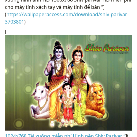
cho máy tính xách tay và máy tính để bàn “]
(
https://wallpaperaccess.com/download/shiv-parivar-
3703801
)
[
1024x768 Tải xuống miễn phí Hình nền Shiv Parivar “
](!