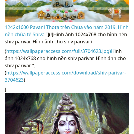
1242x1600 Pavani Thota trên Chúa vào năm 2019. Hình
nền chúa tể Shiva “
](![Hình ảnh 1024x768 cho hình nền
shiv parivar. Hình ảnh cho shiv parivar)
(
https://wallpaperaccess.com/full/3704623.jpg)H
ình
ảnh 1024x768 cho hình nền shiv parivar. Hình ảnh cho
shiv parivar “]
(
https://wallpaperaccess.com/download/shiv-parivar-
3704623
)
[