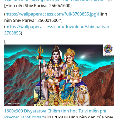
[Hình nền Shiv Parivar 2560x1600)
(
https://wallpaperaccess.com/full/3703855.jpg)H
ình
nền Shiv Parivar 2560x1600 “]
(
https://wallpaperaccess.com/download/shiv-parivar-
3703855
)
[
1600x900 Divyatattva Chiêm tinh học Tử vi miễn phí
Psychic Tarot Yoga “
](![1170x878 Hình nền đẹp của Shiv