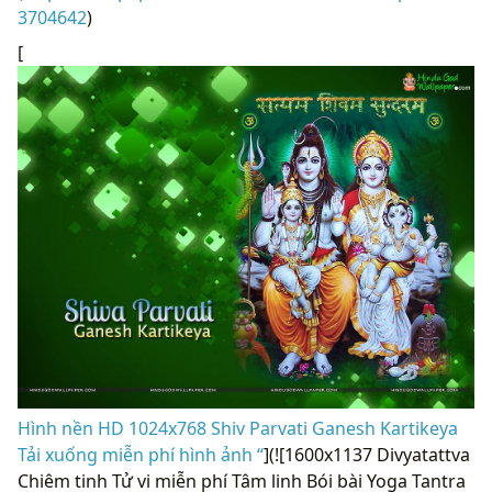
3704642
)
[
Hình nền HD 1024x768 Shiv Parvati Ganesh Kartikeya
Tải xuống miễn phí hình ảnh “
](![1600x1137 Divyatattva
Chiêm tinh Tử vi miễn phí Tâm linh Bói bài Yoga Tantra