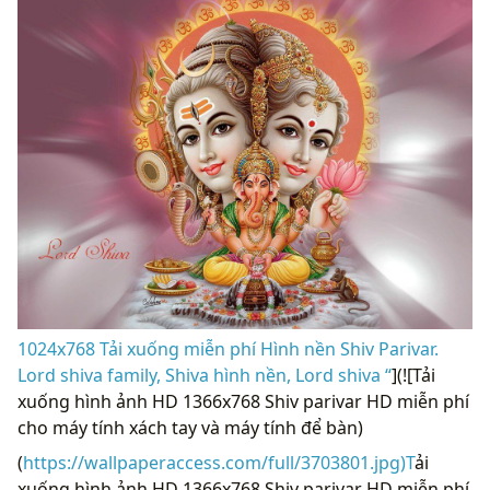
1024x768 Tải xuống miễn phí Hình nền Shiv Parivar.
Lord shiva family, Shiva hình nền, Lord shiva “
](![Tải
xuống hình ảnh HD 1366x768 Shiv parivar HD miễn phí
cho máy tính xách tay và máy tính để bàn)
(
https://wallpaperaccess.com/full/3703801.jpg)T
ải
xuống hình ảnh HD 1366x768 Shiv parivar HD miễn phí