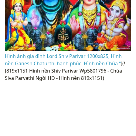
Hình ảnh gia đình Lord Shiv Parivar 1200x825, Hình
nền Ganesh Chaturthi hạnh phúc. Hình nền Chúa “
](!
[819x1151 Hình nền Shiv Parivar Wp5801796 - Chúa
Siva Parvathi Ngồi HD - Hình nền 819x1151)