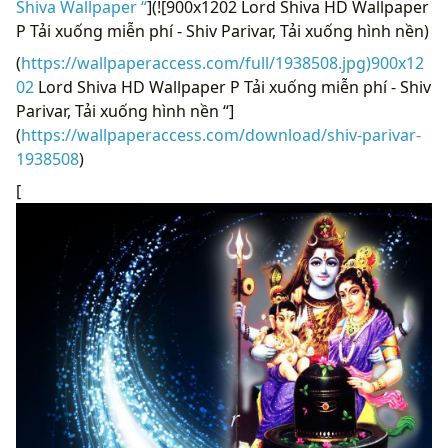
Shiva Wallpaper “
](![900x1202 Lord Shiva HD Wallpaper
P Tải xuống miễn phí - Shiv Parivar, Tải xuống hình nền)
(
https://wallpaperaccess.com/full/1938508.jpg)900x12
02
Lord Shiva HD Wallpaper P Tải xuống miễn phí - Shiv
Parivar, Tải xuống hình nền “]
(
https://wallpaperaccess.com/download/shiv-parivar-
1938508
)
[