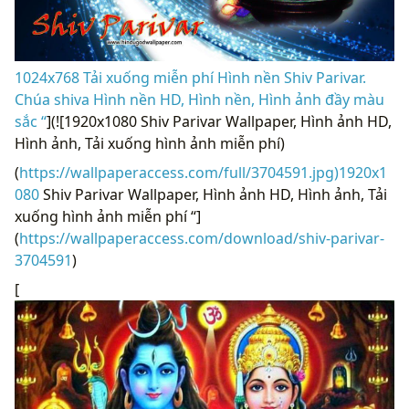
1024x768 Tải xuống miễn phí Hình nền Shiv Parivar.
Chúa shiva Hình nền HD, Hình nền, Hình ảnh đầy màu
sắc “
](![1920x1080 Shiv Parivar Wallpaper, Hình ảnh HD,
Hình ảnh, Tải xuống hình ảnh miễn phí)
(
https://wallpaperaccess.com/full/3704591.jpg)1920x1
080
Shiv Parivar Wallpaper, Hình ảnh HD, Hình ảnh, Tải
xuống hình ảnh miễn phí “]
(
https://wallpaperaccess.com/download/shiv-parivar-
3704591
)
[