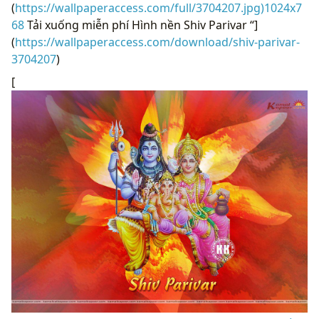
(
https://wallpaperaccess.com/full/3704207.jpg)1024x7
68
Tải xuống miễn phí Hình nền Shiv Parivar “]
(
https://wallpaperaccess.com/download/shiv-parivar-
3704207
)
[