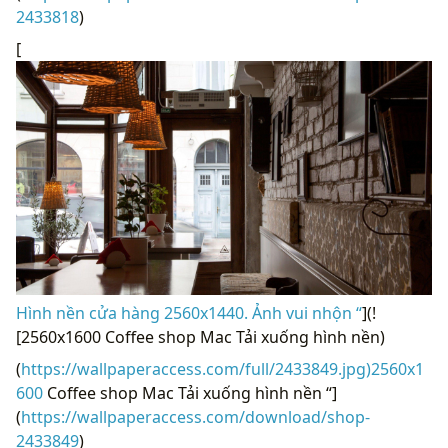
2433818
)
[
Hình nền cửa hàng 2560x1440. Ảnh vui nhộn “
](!
[2560x1600 Coffee shop Mac Tải xuống hình nền)
(
https://wallpaperaccess.com/full/2433849.jpg)2560x1
600
Coffee shop Mac Tải xuống hình nền “]
(
https://wallpaperaccess.com/download/shop-
2433849
)