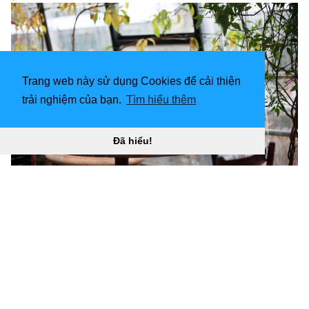
Trang web này sử dụng Cookies để cải thiện
trải nghiệm của bạn.
Tìm hiểu thêm
Đã hiểu!
2880x1800 Tải xuống 2880x1800 Quán cà phê, Bàn,
Ngày mưa, Hình nền bàn “
](![2400x1600 Cafe hình nền)
(
https://wallpaperaccess.com/full/1889536.jpg)H
ình
nền quán cà phê 2400x1600 “]
(
https://wallpaperaccess.com/download/shop-
1889536
)
[