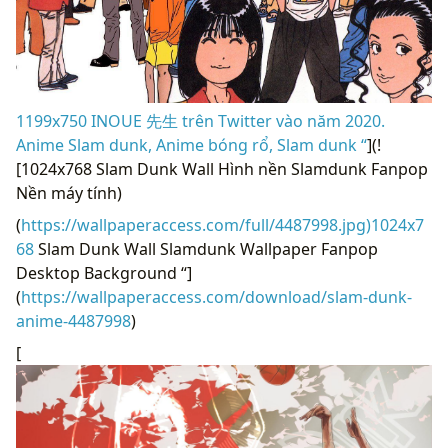
1199x750 INOUE 先生 trên Twitter vào năm 2020.
Anime Slam dunk, Anime bóng rổ, Slam dunk “
](!
[1024x768 Slam Dunk Wall Hình nền Slamdunk Fanpop
Nền máy tính)
(
https://wallpaperaccess.com/full/4487998.jpg)1024x7
68
Slam Dunk Wall Slamdunk Wallpaper Fanpop
Desktop Background “]
(
https://wallpaperaccess.com/download/slam-dunk-
anime-4487998
)
[