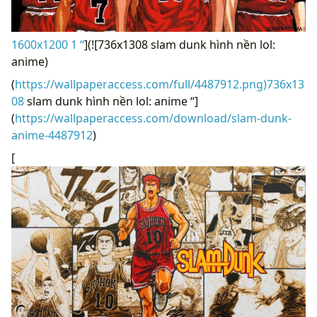
1600x1200 1 “
](![736x1308 slam dunk hình nền lol:
anime)
(
https://wallpaperaccess.com/full/4487912.png)736x13
08
slam dunk hình nền lol: anime “]
(
https://wallpaperaccess.com/download/slam-dunk-
anime-4487912
)
[