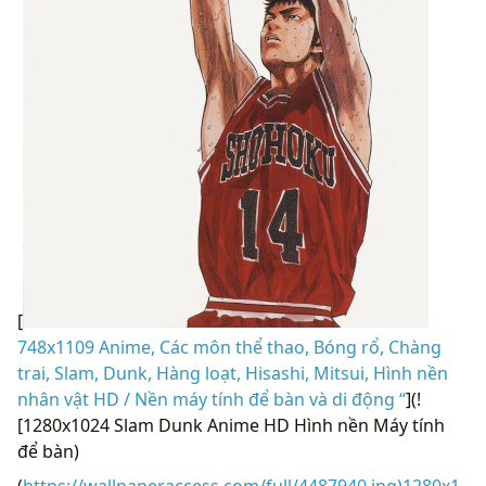
[
748x1109 Anime, Các môn thể thao, Bóng rổ, Chàng
trai, Slam, Dunk, Hàng loạt, Hisashi, Mitsui, Hình nền
nhân vật HD / Nền máy tính để bàn và di động “
](!
[1280x1024 Slam Dunk Anime HD Hình nền Máy tính
để bàn)
(
https://wallpaperaccess.com/full/4487940.jpg)1280x1