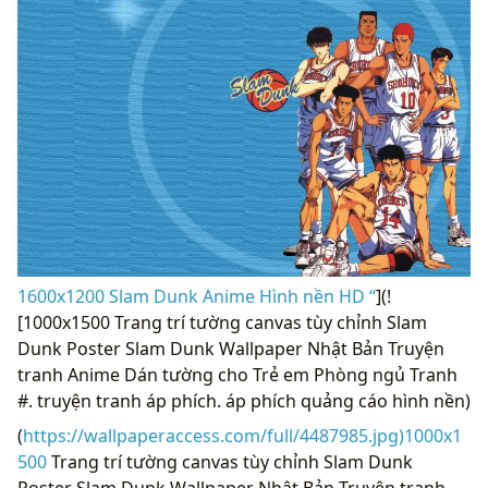
1600x1200 Slam Dunk Anime Hình nền HD “
](!
[1000x1500 Trang trí tường canvas tùy chỉnh Slam
Dunk Poster Slam Dunk Wallpaper Nhật Bản Truyện
tranh Anime Dán tường cho Trẻ em Phòng ngủ Tranh
#. truyện tranh áp phích. áp phích quảng cáo hình nền)
(
https://wallpaperaccess.com/full/4487985.jpg)1000x1
500
Trang trí tường canvas tùy chỉnh Slam Dunk
Poster Slam Dunk Wallpaper Nhật Bản Truyện tranh