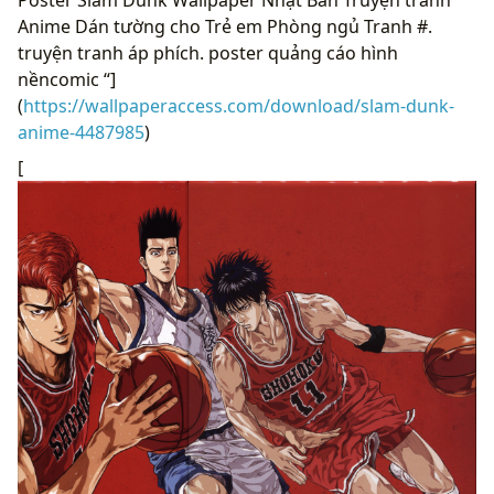
Anime Dán tường cho Trẻ em Phòng ngủ Tranh #.
truyện tranh áp phích. poster quảng cáo hình
nềncomic “]
(
https://wallpaperaccess.com/download/slam-dunk-
anime-4487985
)
[