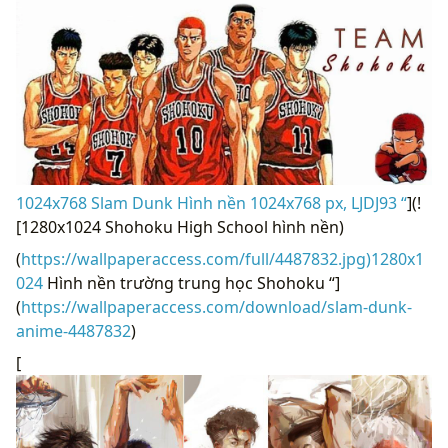
1024x768 Slam Dunk Hình nền 1024x768 px, LJDJ93 “
](!
[1280x1024 Shohoku High School hình nền)
(
https://wallpaperaccess.com/full/4487832.jpg)1280x1
024
Hình nền trường trung học Shohoku “]
(
https://wallpaperaccess.com/download/slam-dunk-
anime-4487832
)
[