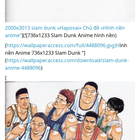
2000x3013 slam dunk «Haposai« Chủ đề «Hình nền
anime”
](![736x1233 Slam Dunk Anime hình nền)
(
https://wallpaperaccess.com/full/4488096.jpg)H
ình
nền Anime 736x1233 Slam Dunk “]
(
https://wallpaperaccess.com/download/slam-dunk-
anime-4488096
)
[