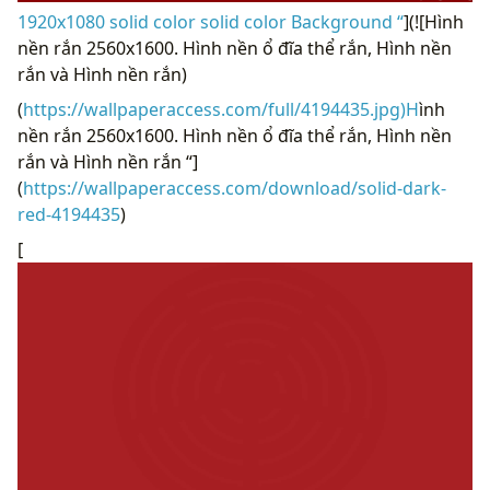
1920x1080 solid color solid color Background “
](![Hình
nền rắn 2560x1600. Hình nền ổ đĩa thể rắn, Hình nền
rắn và Hình nền rắn)
(
https://wallpaperaccess.com/full/4194435.jpg)H
ình
nền rắn 2560x1600. Hình nền ổ đĩa thể rắn, Hình nền
rắn và Hình nền rắn “]
(
https://wallpaperaccess.com/download/solid-dark-
red-4194435
)
[