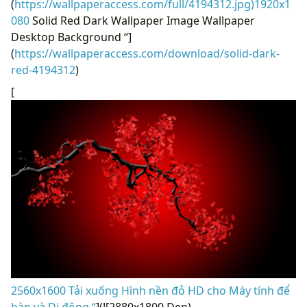
(
https://wallpaperaccess.com/full/4194312.jpg)1920x1
080
Solid Red Dark Wallpaper Image Wallpaper
Desktop Background “]
(
https://wallpaperaccess.com/download/solid-dark-
red-4194312
)
[
2560x1600 Tải xuống Hình nền đỏ HD cho Máy tính để