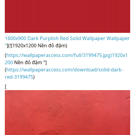
1600x900 Dark Purplish Red Solid Wallpaper Wallpaper
“
](![1920x1200 Nền đỏ đậm)
(
https://wallpaperaccess.com/full/3199475.jpg)1920x1
200
Nền đỏ đậm “]
(
https://wallpaperaccess.com/download/solid-dark-
red-3199475
)
[