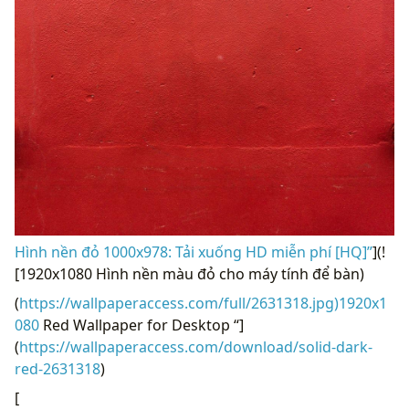
Hình nền đỏ 1000x978: Tải xuống HD miễn phí [HQ]”
](!
[1920x1080 Hình nền màu đỏ cho máy tính để bàn)
(
https://wallpaperaccess.com/full/2631318.jpg)1920x1
080
Red Wallpaper for Desktop “]
(
https://wallpaperaccess.com/download/solid-dark-
red-2631318
)
[