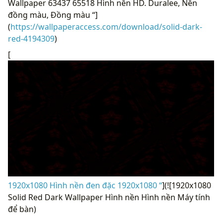
Wallpaper 63437 65518 Hình nền HD. Duralee, Nền
đồng màu, Đồng màu “]
(
https://wallpaperaccess.com/download/solid-dark-
red-4194309
)
[
1920x1080 Hình nền đen đặc 1920x1080 “
](![1920x1080
Solid Red Dark Wallpaper Hình nền Hình nền Máy tính
để bàn)