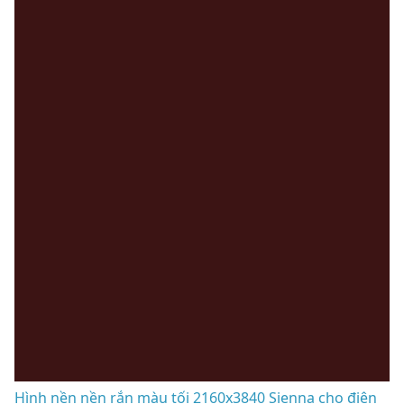
Hình nền nền rắn màu tối 2160x3840 Sienna cho điện