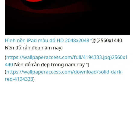
Hình nền iPad màu đỏ HD 2048x2048 “
](![2560x1440
Nền đỏ rắn đẹp năm nay)
(
https://wallpaperaccess.com/full/4194333.jpg)2560x1
440
Nền đỏ rắn đẹp trong năm nay “]
(
https://wallpaperaccess.com/download/solid-dark-
red-4194333
)