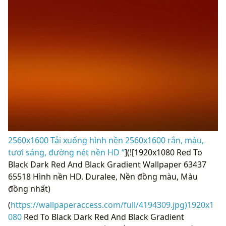
2560x1600 Tải xuống hình nền 2560x1600 rắn, màu,
tươi sáng, đường nét nền HD “
](![1920x1080 Red To
Black Dark Red And Black Gradient Wallpaper 63437
65518 Hình nền HD. Duralee, Nền đồng màu, Màu
đồng nhất)
(
https://wallpaperaccess.com/full/4194309.jpg)1920x1
080
Red To Black Dark Red And Black Gradient