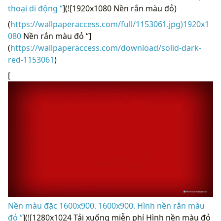
thoại di động “
](![1920x1080 Nền rắn màu đỏ)
(
https://wallpaperaccess.com/full/1153061.jpg)1920x1
080
Nền rắn màu đỏ “]
(
https://wallpaperaccess.com/download/solid-dark-
red-1153061
)
[
Nền màu đặc 1600x900. 1600x900. Hình nền rắn màu
đỏ “
](![1280x1024 Tải xuống miễn phí Hình nền màu đỏ