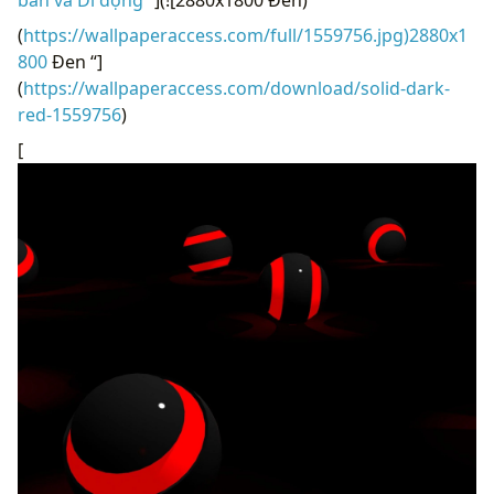
bàn và Di động “
](![2880x1800 Đen)
(
https://wallpaperaccess.com/full/1559756.jpg)2880x1
800
Đen “]
(
https://wallpaperaccess.com/download/solid-dark-
red-1559756
)
[