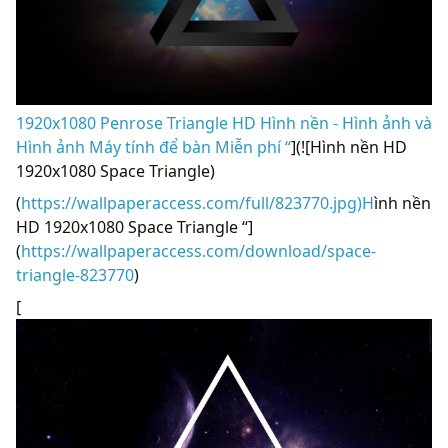
1920x1080 Penrose Triangle HD Hình nền - Hình ảnh và
Hình ảnh Máy tính để bàn Miễn phí “
](![Hình nền HD
1920x1080 Space Triangle)
(
https://wallpaperaccess.com/full/823770.jpg)H
ình nền
HD 1920x1080 Space Triangle “]
(
https://wallpaperaccess.com/download/space-
triangle-823770
)
[