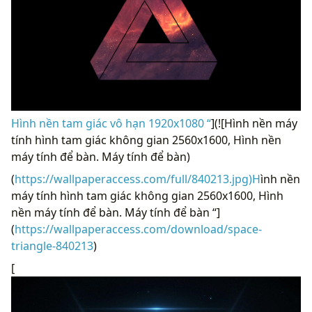
Hình nền tam giác vô hạn 1920x1080 “
](![Hình nền máy
tính hình tam giác không gian 2560x1600, Hình nền
máy tính để bàn. Máy tính để bàn)
(
https://wallpaperaccess.com/full/840213.jpg)H
ình nền
máy tính hình tam giác không gian 2560x1600, Hình
nền máy tính để bàn. Máy tính để bàn “]
(
https://wallpaperaccess.com/download/space-
triangle-840213
)
[