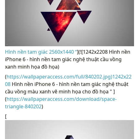
Hình nền tam giác 2560x1440 “
](![1242x2208 Hình nền
iPhone 6 - hình nền tam giác nghệ thuật cầu vồng
xanh minh họa đồ họa)
(
https://wallpaperaccess.com/full/840202.jpg)1242x22
08
Hình nền iPhone 6 - hình nền tam giác nghệ thuật
cầu vồng màu xanh vẽ minh họa cho đồ họa " ]
(
https://wallpaperaccess.com/download/space-
triangle-840202
)
[