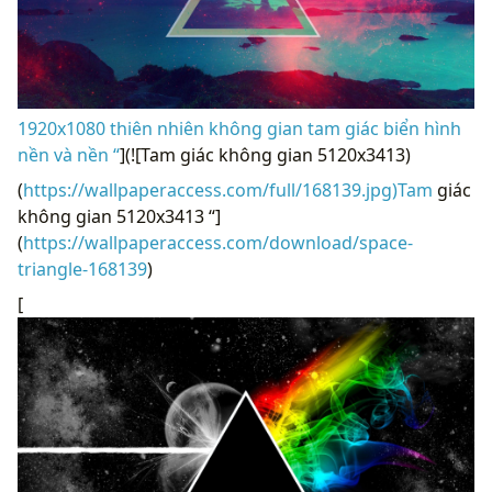
1920x1080 thiên nhiên không gian tam giác biển hình
nền và nền “
](![Tam giác không gian 5120x3413)
(
https://wallpaperaccess.com/full/168139.jpg)Tam
giác
không gian 5120x3413 “]
(
https://wallpaperaccess.com/download/space-
triangle-168139
)
[