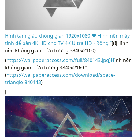
Hình tam giác không gian 1920x1080 ❤ Hình nền máy
tính để bàn 4K HD cho TV 4K Ultra HD • Rộng “
](![Hình
nền không gian trừu tượng 3840x2160)
(
https://wallpaperaccess.com/full/840143.jpg)H
ình nền
không gian trừu tượng 3840x2160 “]
(
https://wallpaperaccess.com/download/space-
triangle-840143
)
[