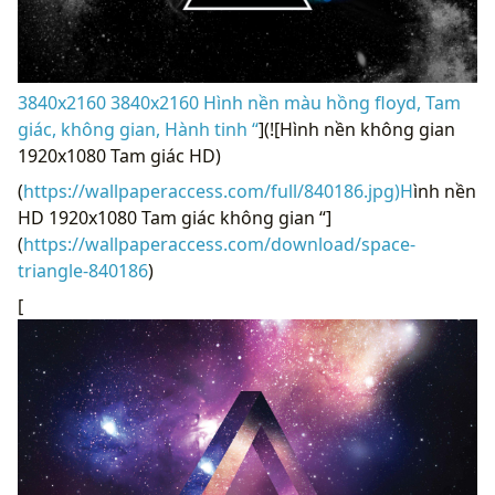
3840x2160 3840x2160 Hình nền màu hồng floyd, Tam
giác, không gian, Hành tinh “
](![Hình nền không gian
1920x1080 Tam giác HD)
(
https://wallpaperaccess.com/full/840186.jpg)H
ình nền
HD 1920x1080 Tam giác không gian “]
(
https://wallpaperaccess.com/download/space-
triangle-840186
)
[