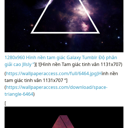
1280x960 Hình nền tam giác Galaxy Tumblr Độ phân
giải cao Jllsly “
]( ![Hình nền Tam giác tinh vân 1131x707)
(
https://wallpaperaccess.com/full/6464.jpg)H
ình nền
tam giác tinh vân 1131x707 “]
(
https://wallpaperaccess.com/download/space-
triangle-6464
)
[