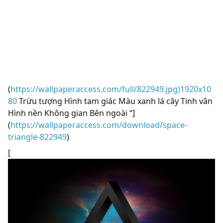
(
https://wallpaperaccess.com/full/822949.jpg)1920x10
80
Trừu tượng Hình tam giác Màu xanh lá cây Tinh vân
Hình nền Không gian Bên ngoài “]
(
https://wallpaperaccess.com/download/space-
triangle-822949
)
[