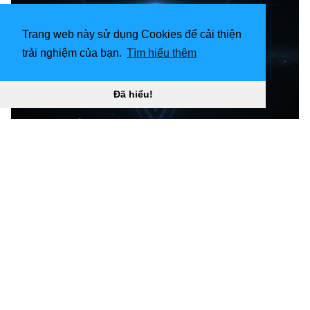
Trang web này sử dụng Cookies để cải thiện
trải nghiệm của bạn.
Tìm hiểu thêm
Đã hiểu!
Không gian hình nền 1332x850, Sao, không gian, Tam
giác, Sao, Thiên hà, Tam giác “
](![1920x1080 Hình tam
giác không gian thứ mà tôi đã tạo (1080p). GIẤY DÁN
TƯỜNG)
(
https://wallpaperaccess.com/full/840215.png)1920x10
80
Hình tam giác không gian thứ mà tôi đã tạo (1080p).
WALLPAPERS “]
(
https://wallpaperaccess.com/download/space-
triangle-840215
)