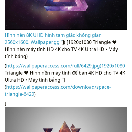
Hình nền 8K UHD hình tam giác không gian
2560x1600. Wallpaper.gg “
](![1920x1080 Triangle ❤
Hình nền máy tính HD 4K cho TV 4K Ultra HD • Máy
tính bảng)
(
https://wallpaperaccess.com/full/6429.jpg)1920x1080
Triangle ❤ Hình nền máy tính để bàn 4K HD cho TV 4K
Ultra HD • Máy tính bảng “]
(
https://wallpaperaccess.com/download/space-
triangle-6429
)
[