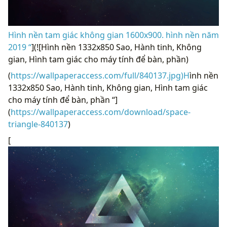
Hình nền tam giác không gian 1600x900. hình nền năm
2019 “
](![Hình nền 1332x850 Sao, Hành tinh, Không
gian, Hình tam giác cho máy tính để bàn, phần)
(
https://wallpaperaccess.com/full/840137.jpg)H
ình nền
1332x850 Sao, Hành tinh, Không gian, Hình tam giác
cho máy tính để bàn, phần “]
(
https://wallpaperaccess.com/download/space-
triangle-840137
)
[