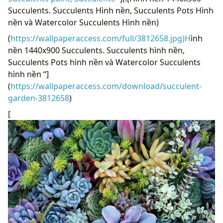
Succulents. Succulents Hình nền, Succulents Pots Hình
nền và Watercolor Succulents Hình nền)
(
https://wallpaperaccess.com/full/3812658.jpg)H
ình
nền 1440x900 Succulents. Succulents hình nền,
Succulents Pots hình nền và Watercolor Succulents
hình nền “]
(
https://wallpaperaccess.com/download/succulent-
garden-3812658
)
[