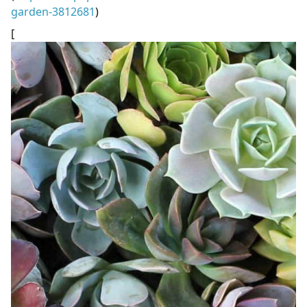
garden-3812681
)
[