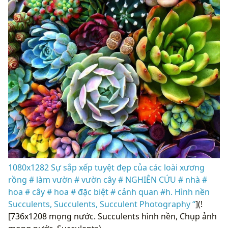
1080x1282 Sự sắp xếp tuyệt đẹp của các loài xương
rồng # làm vườn # vườn cây # NGHIÊN CỨU # nhà #
hoa # cây # hoa # đặc biệt # cảnh quan #h. Hình nền
Succulents, Succulents, Succulent Photography “
](!
[736x1208 mọng nước. Succulents hình nền, Chụp ảnh