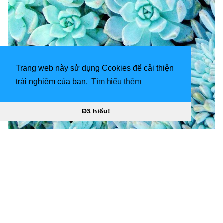
Trang web này sử dụng Cookies để cải thiện
trải nghiệm của bạn.
Tìm hiểu thêm
Đã hiểu!
652x1334 Rose Gold Succulent Hình nền “
](![Hình ảnh
1000x1334 Succulents [HD)
](
https://wallpaperaccess.com/full/3812705.jpg)H
ình