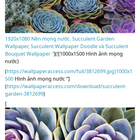
1920x1080 Nền mọng nước. Succulent Garden
Wallpaper, Succulent Wallpaper Doodle và Succulent
Bouquet Wallpaper “
](![1000x1500 Hình ảnh mọng
nước)
(
https://wallpaperaccess.com/full/3812699.jpg)1000x1
500
Hình ảnh mọng nước “]
(
https://wallpaperaccess.com/download/succulent-
garden-3812699
)
[