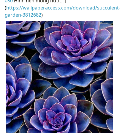
080
Hình nền mọng nước “]
(
https://wallpaperaccess.com/download/succulent-
garden-3812682
)