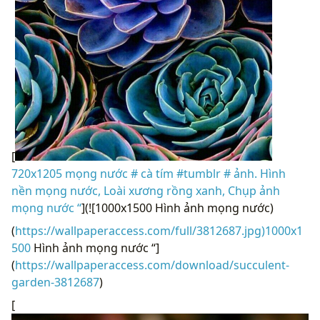
[
720x1205 mọng nước # cà tím #tumblr # ảnh. Hình
nền mọng nước, Loài xương rồng xanh, Chụp ảnh
mọng nước “
](![1000x1500 Hình ảnh mọng nước)
(
https://wallpaperaccess.com/full/3812687.jpg)1000x1
500
Hình ảnh mọng nước “]
(
https://wallpaperaccess.com/download/succulent-
garden-3812687
)
[