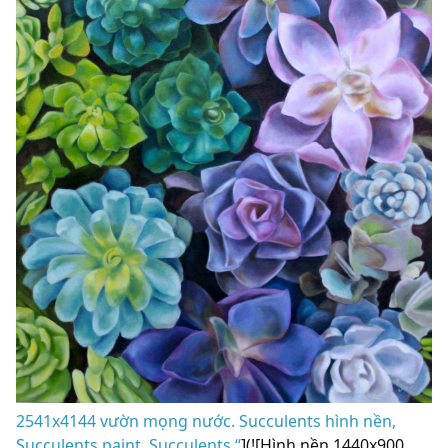
2541x4144 vườn mọng nước. Succulents hình nền,
Succulents paint, Succulents “
](![Hình nền 1440x900