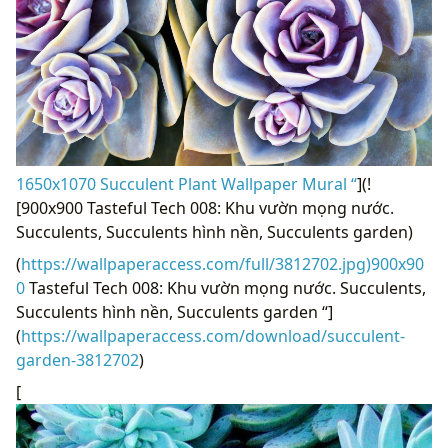
1650x1070 Succulent Plant Wallpaper Mural “
](!
[900x900 Tasteful Tech 008: Khu vườn mọng nước.
Succulents, Succulents hình nền, Succulents garden)
(
https://wallpaperaccess.com/full/3812702.jpg)900x90
0
Tasteful Tech 008: Khu vườn mọng nước. Succulents,
Succulents hình nền, Succulents garden “]
(
https://wallpaperaccess.com/download/succulent-
garden-3812702
)
[