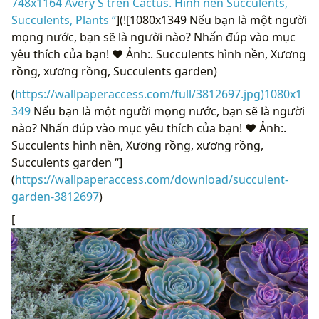
748x1164 Avery S trên Cactus. Hình nền Succulents,
Succulents, Plants “
](![1080x1349 Nếu bạn là một người
mọng nước, bạn sẽ là người nào? Nhấn đúp vào mục
yêu thích của bạn! ❤️ Ảnh:. Succulents hình nền, Xương
rồng, xương rồng, Succulents garden)
(
https://wallpaperaccess.com/full/3812697.jpg)1080x1
349
Nếu bạn là một người mọng nước, bạn sẽ là người
nào? Nhấn đúp vào mục yêu thích của bạn! ❤️ Ảnh:.
Succulents hình nền, Xương rồng, xương rồng,
Succulents garden “]
(
https://wallpaperaccess.com/download/succulent-
garden-3812697
)
[