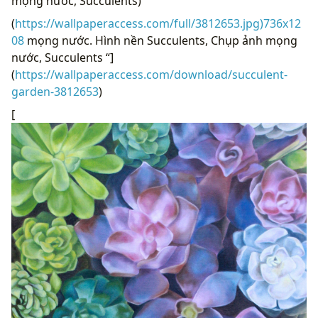
mọng nước, Succulents)
(
https://wallpaperaccess.com/full/3812653.jpg)736x12
08
mọng nước. Hình nền Succulents, Chụp ảnh mọng
nước, Succulents “]
(
https://wallpaperaccess.com/download/succulent-
garden-3812653
)
[