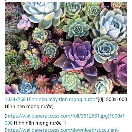
1024x768 Hình nền máy tính mọng nước “
](![1500x1000
Hình nền mọng nước)
(
https://wallpaperaccess.com/full/3812681.jpg)1500x1
000
Hình nền mọng nước “]
(
https://wallpaperaccess.com/download/succulent-