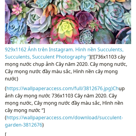
929x1162 Ảnh trên Instagram. Hình nền Succulents,
Succulents, Succulent Photography “
](![736x1103 cây
mọng nước chụp ảnh Cây năm 2020. Cây mọng nước,
Cây mọng nước đầy màu sắc, Hình nền cây mọng
nước)
(
https://wallpaperaccess.com/full/3812676.jpg)Ch
ụp
ảnh cây mọng nước 736x1103 Cây năm 2020. Cây
mọng nước, Cây mọng nước đầy màu sắc, Hình nền
cây mọng nước “]
(
https://wallpaperaccess.com/download/succulent-
garden-3812676
)
[