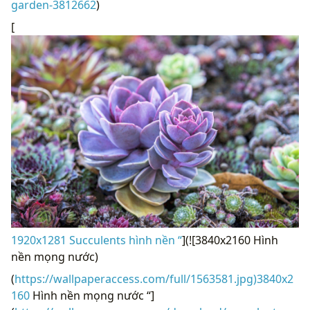
garden-3812662
)
[
1920x1281 Succulents hình nền “
](![3840x2160 Hình
nền mọng nước)
(
https://wallpaperaccess.com/full/1563581.jpg)3840x2
160
Hình nền mọng nước “]