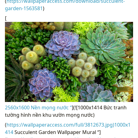
(
https://wallpaperaccess.com/download/succulent-
garden-1563581
)
[
2560x1600 Nền mọng nước “
](![1000x1414 Bức tranh
tường hình nền khu vườn mọng nước)
(
https://wallpaperaccess.com/full/3812673.jpg)1000x1
414
Succulent Garden Wallpaper Mural “]