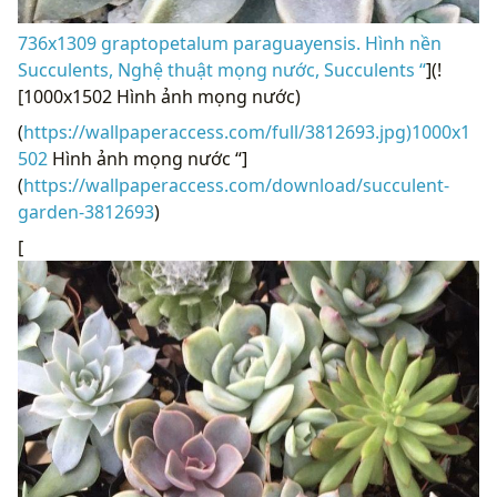
736x1309 graptopetalum paraguayensis. Hình nền
Succulents, Nghệ thuật mọng nước, Succulents “
](!
[1000x1502 Hình ảnh mọng nước)
(
https://wallpaperaccess.com/full/3812693.jpg)1000x1
502
Hình ảnh mọng nước “]
(
https://wallpaperaccess.com/download/succulent-
garden-3812693
)
[