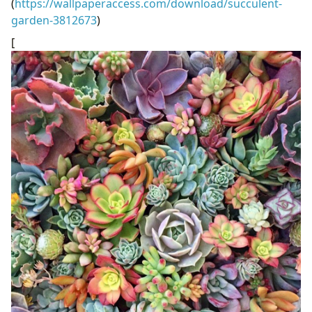
(
https://wallpaperaccess.com/download/succulent-
garden-3812673
)
[