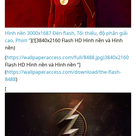
Hình nền 3000x1687 Đèn flash, Tối thiểu, độ phân giải
cao, Phim “
](![3840x2160 Flash HD Hình nền và Hình
nền)
(
https://wallpaperaccess.com/full/8488.jpg)3840x2160
Flash HD Hình nền và Hình nền “]
(
https://wallpaperaccess.com/download/the-flash-
8488
)
[