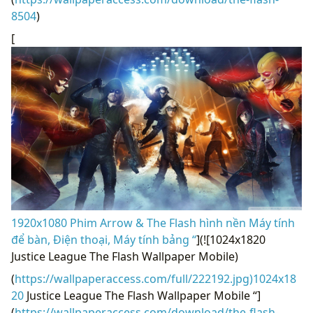
8504
)
[
1920x1080 Phim Arrow & The Flash hình nền Máy tính
để bàn, Điện thoại, Máy tính bảng “
](![1024x1820
Justice League The Flash Wallpaper Mobile)
(
https://wallpaperaccess.com/full/222192.jpg)1024x18
20
Justice League The Flash Wallpaper Mobile “]
(
https://wallpaperaccess.com/download/the-flash-