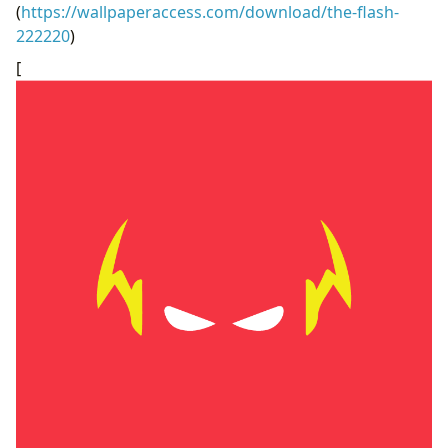
(
https://wallpaperaccess.com/download/the-flash-
222220
)
[