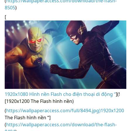
(
https://wallpaperaccess.com/download/the-flash-
8505
)
[
1920x1080 Hình nền Flash cho điện thoại di động “
](!
[1920x1200 The Flash hình nền)
(
https://wallpaperaccess.com/full/8494.jpg)1920x1200
The Flash hình nền “]
(
https://wallpaperaccess.com/download/the-flash-