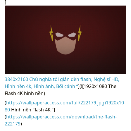
[
3840x2160 Chủ nghĩa tối giản đèn flash, Nghệ sĩ HD,
Hình nền 4k, Hình ảnh, Bối cảnh “
](![1920x1080 The
Flash 4K hình nền)
(
https://wallpaperaccess.com/full/222179.jpg)1920x10
80
Hình nền Flash 4K “]
(
https://wallpaperaccess.com/download/the-flash-
222179
)