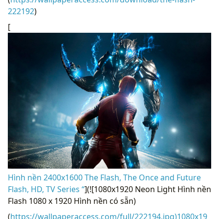
222192
)
[
Hình nền 2400x1600 The Flash, The Once and Future
Flash, HD, TV Series “
](![1080x1920 Neon Light Hình nền
Flash 1080 x 1920 Hình nền có sẵn)
(
https://wallpaperaccess.com/full/222194.jpg)1080x19