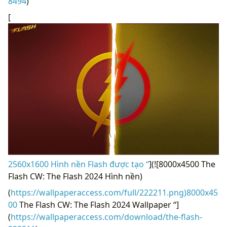
8494
)
[
2560x1600 Hình nền Flash được tạo “
](![8000x4500 The
Flash CW: The Flash 2024 Hình nền)
(
https://wallpaperaccess.com/full/222211.png)8000x45
00
The Flash CW: The Flash 2024 Wallpaper “]
(
https://wallpaperaccess.com/download/the-flash-