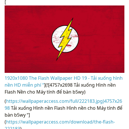
[
1920x1080 The Flash Wallpaper HD 19 - Tải xuống hình
nền HD miễn phí “
](![4757x2698 Tải xuống Hình nền
Flash Nền cho Máy tính để bàn b5wy)
(
https://wallpaperaccess.com/full/222183.jpg)4757x26
98
Tải xuống Hình nền Flash Hình nền cho Máy tính để
bàn b5wy “]
(
https://wallpaperaccess.com/download/the-flash-
222183
)