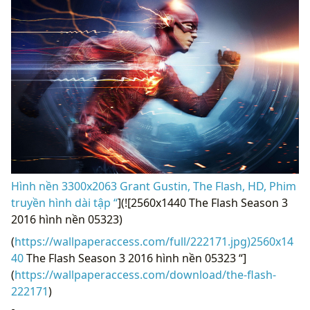
Hình nền 3300x2063 Grant Gustin, The Flash, HD, Phim
truyền hình dài tập “
](![2560x1440 The Flash Season 3
2016 hình nền 05323)
(
https://wallpaperaccess.com/full/222171.jpg)2560x14
40
The Flash Season 3 2016 hình nền 05323 “]
(
https://wallpaperaccess.com/download/the-flash-
222171
)