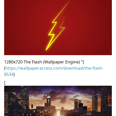
1280x720 The Flash (Wallpaper Engine) “]
(
https://wallpaperaccess.com/download/the-flash-
8534
)
[