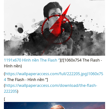
1191x670 Hình nền The Flash “
](![1060x754 The Flash -
Hình nền)
(
https://wallpaperaccess.com/full/222205.jpg)1060x75
4
The Flash - Hình nền “]
(
https://wallpaperaccess.com/download/the-flash-
222205
)
[