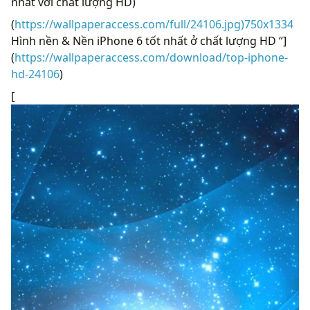
nhất với chất lượng HD)
(
https://wallpaperaccess.com/full/24106.jpg)750x1334
Hình nền & Nền iPhone 6 tốt nhất ở chất lượng HD “]
(
https://wallpaperaccess.com/download/top-iphone-
hd-24106
)
[