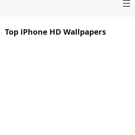
Top iPhone HD Wallpapers