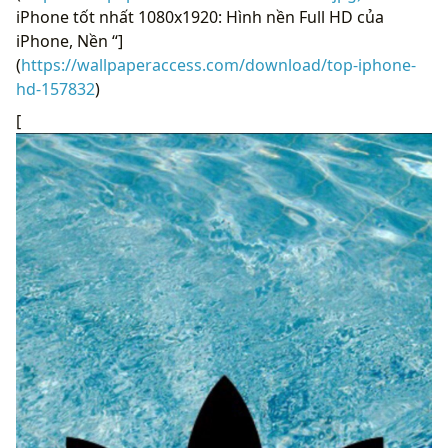
iPhone tốt nhất 1080x1920: Hình nền Full HD của
iPhone, Nền “]
(
https://wallpaperaccess.com/download/top-iphone-
hd-157832
)
[