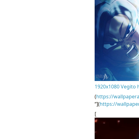
1920x1080 Vegito 
(
https://wallpaper
“](
https://wallpap
[