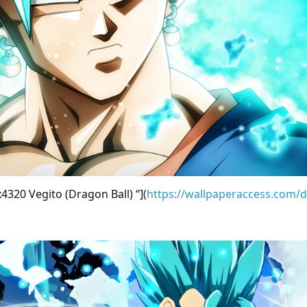
320 Vegito (Dragon Ball) “](
https://wallpaperaccess.com/