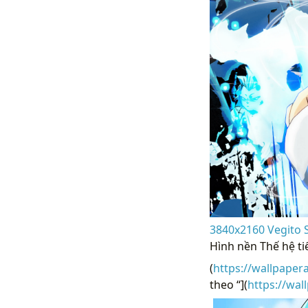
3840x2160 Vegito S
Hình nền Thế hệ ti
(
https://wallpaper
theo “](
https://wa