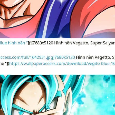
lue hình nền “
](![7680x5120 Hình nền Vegetto, Super Saiyan 
access.com/full/1642931.jpg)7680x5120
Hình nền Vegetto, S
e “](
https://wallpaperaccess.com/download/vegito-blue-1