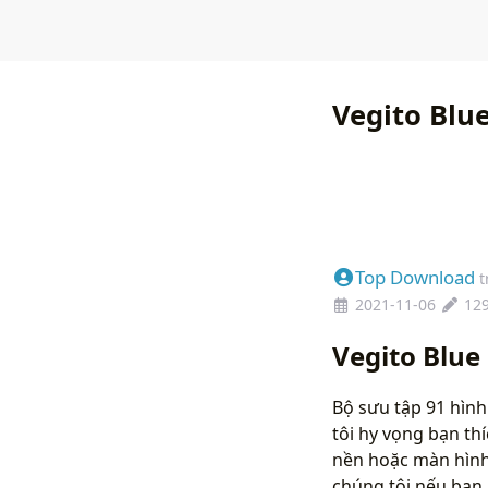
Vegito Blu
Top Download
t
2021-11-06
12
Vegito Blue
Bộ sưu tập 91 hình
tôi hy vọng bạn th
nền hoặc màn hình 
chúng tôi nếu bạ