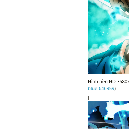
Hình nền HD 7680x4
blue-646959
)
[