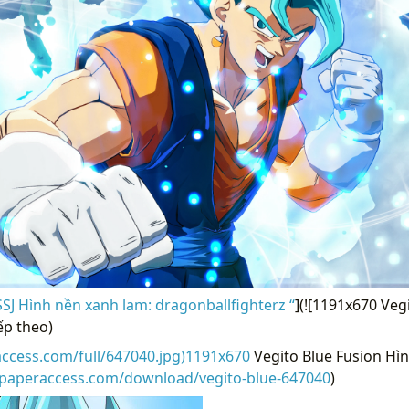
SJ Hình nền xanh lam: dragonballfighterz “
](![1191x670 Veg
ếp theo)
access.com/full/647040.jpg)1191x670
Vegito Blue Fusion Hìn
llpaperaccess.com/download/vegito-blue-647040
)