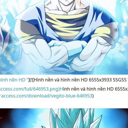
hình nền HD “
](![Hình nền và hình nền HD 6555x3933 SSGSS
access.com/full/646953.png)H
ình nền và hình nền HD 6555
eraccess.com/download/vegito-blue-646953
)