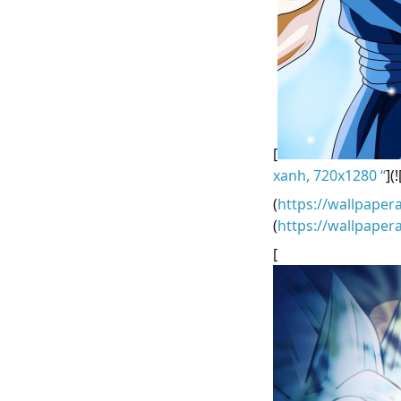
[
xanh, 720x1280 “
](
(
https://wallpaper
(
https://wallpape
[