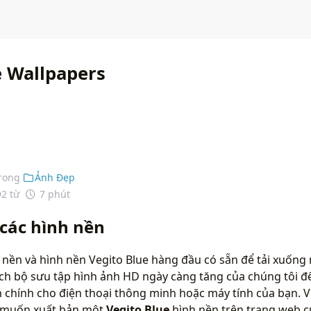
e Wallpapers
rong
Ảnh Đẹp
92 từ
7 phút
 các hình nền
 nền và hình nền Vegito Blue hàng đầu có sẵn để tải xuống
ích bộ sưu tập hình ảnh HD ngày càng tăng của chúng tôi đ
chính cho điện thoại thông minh hoặc máy tính của bạn. Vu
n muốn xuất bản một
Vegito Blue
hình nền trên trang web c