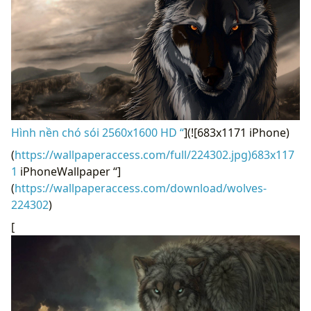
Hình nền chó sói 2560x1600 HD “
](![683x1171 iPhone)
(
https://wallpaperaccess.com/full/224302.jpg)683x117
1
iPhoneWallpaper “]
(
https://wallpaperaccess.com/download/wolves-
224302
)
[