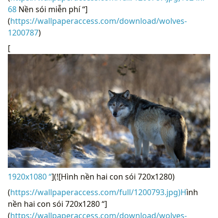
68
Nền sói miễn phí “]
(
https://wallpaperaccess.com/download/wolves-
1200787
)
[
1920x1080 “
](![Hình nền hai con sói 720x1280)
(
https://wallpaperaccess.com/full/1200793.jpg)H
ình
nền hai con sói 720x1280 “]
(
https://wallpaperaccess.com/download/wolves-