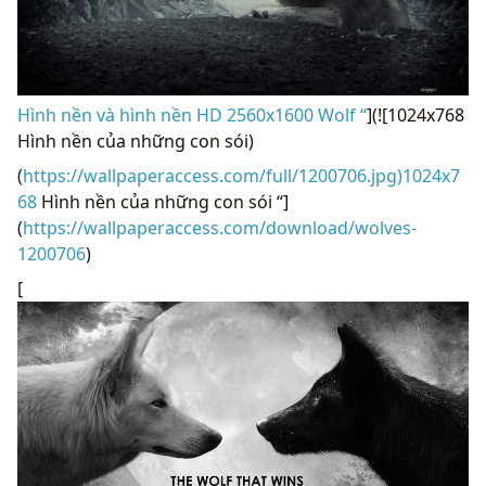
Hình nền và hình nền HD 2560x1600 Wolf “
](![1024x768
Hình nền của những con sói)
(
https://wallpaperaccess.com/full/1200706.jpg)1024x7
68
Hình nền của những con sói “]
(
https://wallpaperaccess.com/download/wolves-
1200706
)
[