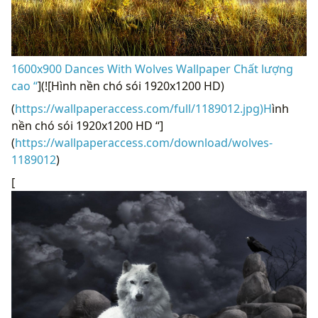
1600x900 Dances With Wolves Wallpaper Chất lượng
cao “
](![Hình nền chó sói 1920x1200 HD)
(
https://wallpaperaccess.com/full/1189012.jpg)H
ình
nền chó sói 1920x1200 HD “]
(
https://wallpaperaccess.com/download/wolves-
1189012
)
[