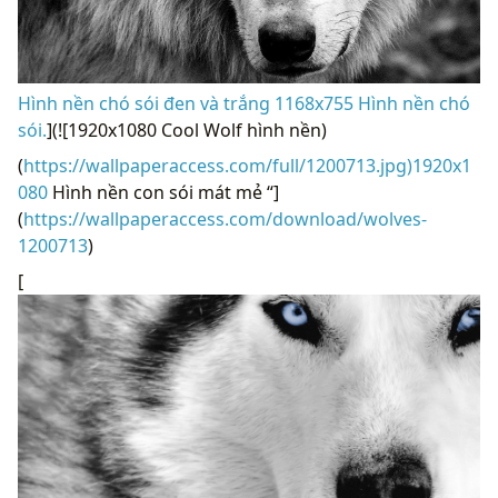
Hình nền chó sói đen và trắng 1168x755 Hình nền chó
sói.
](![1920x1080 Cool Wolf hình nền)
(
https://wallpaperaccess.com/full/1200713.jpg)1920x1
080
Hình nền con sói mát mẻ “]
(
https://wallpaperaccess.com/download/wolves-
1200713
)
[