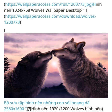
(
https://wallpaperaccess.com/full/1200773.jpg)H
ình
nền 1024x768 Wolves Wallpaper Desktop " ]
(
https://wallpaperaccess.com/download/wolves-
1200773
)
[
Bộ sưu tập hình nền những con sói hoang dã
2560x1600 “
](![Hình nền 1920x1200 Wolves hình nền)