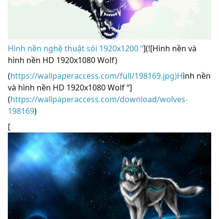
Hình nền nghệ thuật sói 1920x1200 “
](![Hình nền và
hình nền HD 1920x1080 Wolf)
(
https://wallpaperaccess.com/full/198169.jpg)H
ình nền
và hình nền HD 1920x1080 Wolf “]
(
https://wallpaperaccess.com/download/wolves-
198169
)
[