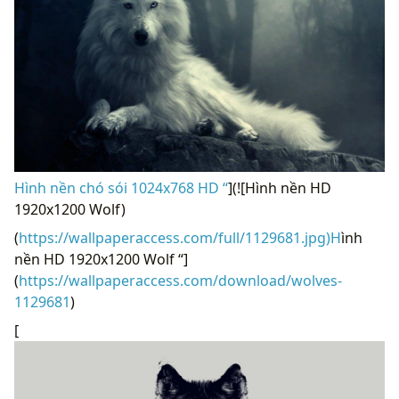
Hình nền chó sói 1024x768 HD “
](![Hình nền HD
1920x1200 Wolf)
(
https://wallpaperaccess.com/full/1129681.jpg)H
ình
nền HD 1920x1200 Wolf “]
(
https://wallpaperaccess.com/download/wolves-
1129681
)
[