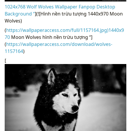
1024x768 Wolf Wolves Wallpaper Fanpop Desktop
Background “
](![Hình nền trừu tượng 1440x970 Moon
Wolves)
(
https://wallpaperaccess.com/full/1157164.jpg)1440x9
70
Moon Wolves hình nền trừu tượng “]
(
https://wallpaperaccess.com/download/wolves-
1157164
)
[