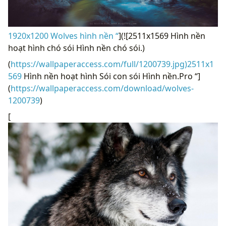
1920x1200 Wolves hình nền “
](![2511x1569 Hình nền
hoạt hình chó sói Hình nền chó sói.)
(
https://wallpaperaccess.com/full/1200739.jpg)2511x1
569
Hình nền hoạt hình Sói con sói Hình nền.Pro “]
(
https://wallpaperaccess.com/download/wolves-
1200739
)
[