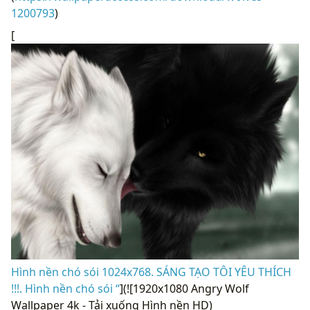
1200793
)
[
Hình nền chó sói 1024x768. SÁNG TẠO TÔI YÊU THÍCH
!!!. Hình nền chó sói “
](![1920x1080 Angry Wolf
Wallpaper 4k - Tải xuống Hình nền HD)