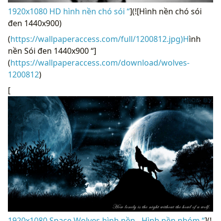
1920x1080 HD hình nền chó sói “
](![Hình nền chó sói
đen 1440x900)
(
https://wallpaperaccess.com/full/1200812.jpg)H
ình
nền Sói đen 1440x900 “]
(
https://wallpaperaccess.com/download/wolves-
1200812
)
[
1920x1080 Space Wolves hình nền - Hình nền nhóm “
](!