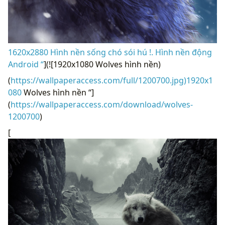
1620x2880 Hình nền sống chó sói hú !. Hình nền động
Android “
](![1920x1080 Wolves hình nền)
(
https://wallpaperaccess.com/full/1200700.jpg)1920x1
080
Wolves hình nền “]
(
https://wallpaperaccess.com/download/wolves-
1200700
)
[