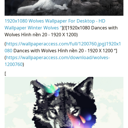
1920x1080 Wolves Wallpaper For Desktop - HD
Wallpaper Winter Wolves “
](![1920x1080 Dances with
Wolves Hình nền 20 - 1920 X 1200)
(
https://wallpaperaccess.com/full/1200760.jpg)1920x1
080
Dances with Wolves Hình nền 20 - 1920 X 1200 “]
(
https://wallpaperaccess.com/download/wolves-
1200760
)
[