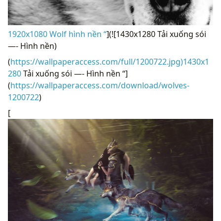
1920x1080 Wolf hình nền “
](![1430x1280 Tải xuống sói
—- Hình nền)
(
https://wallpaperaccess.com/full/1200722.jpg)1430x1
280
Tải xuống sói —- Hình nền “]
(
https://wallpaperaccess.com/download/wolves-
1200722
)
[