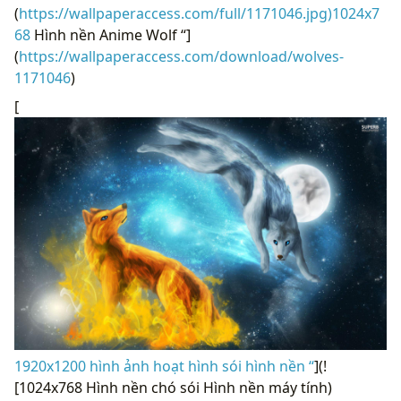
(
https://wallpaperaccess.com/full/1171046.jpg)1024x7
68
Hình nền Anime Wolf “]
(
https://wallpaperaccess.com/download/wolves-
1171046
)
[
1920x1200 hình ảnh hoạt hình sói hình nền “
](!
[1024x768 Hình nền chó sói Hình nền máy tính)