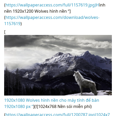
(
https://wallpaperaccess.com/full/1157619.jpg)H
ình
nền 1920x1200 Wolves hình nền “]
(
https://wallpaperaccess.com/download/wolves-
1157619
)
[
1920x1080 Wolves hình nền cho máy tính để bàn
1920x1080 px “
](![1024x768 Nền sói miễn phí)
(
https://wallpaperaccess.com/full/1200787.jpg)1024x7