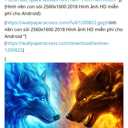
[Hình nền con sói 2560x1600 2018 Hình ảnh HD miễn
phí cho Android)
(
https://wallpaperaccess.com/full/1200822.jpg)H
ình
nền con sói 2560x1600 2018 Hình ảnh HD miễn phí cho
Android “]
(
https://wallpaperaccess.com/download/wolves-
1200822
)
[