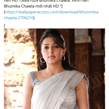
nền HD 1366x1024 Bhumika Chawla. Hình nền
Bhumika Chawla mới nhất HD “]
(
https://wallpaperaccess.com/download/bhoomika-
chawla-2706210
)
[