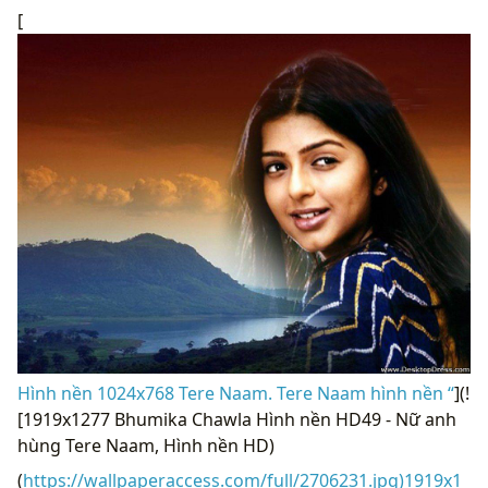
[
Hình nền 1024x768 Tere Naam. Tere Naam hình nền “
](!
[1919x1277 Bhumika Chawla Hình nền HD49 - Nữ anh
hùng Tere Naam, Hình nền HD)
(
https://wallpaperaccess.com/full/2706231.jpg)1919x1