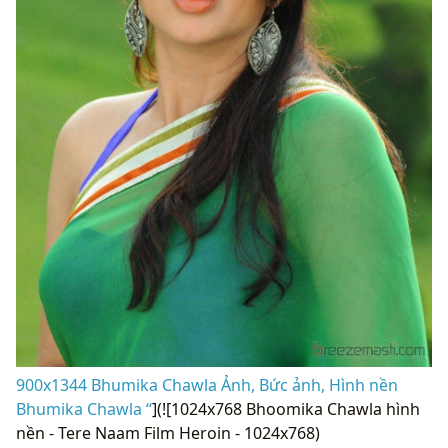
900x1344 Bhumika Chawla Ảnh, Bức ảnh, Hình nền
Bhumika Chawla “
](![1024x768 Bhoomika Chawla hình
nền - Tere Naam Film Heroin - 1024x768)