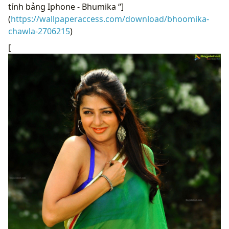
tính bảng Iphone - Bhumika “]
(
https://wallpaperaccess.com/download/bhoomika-
chawla-2706215
)
[