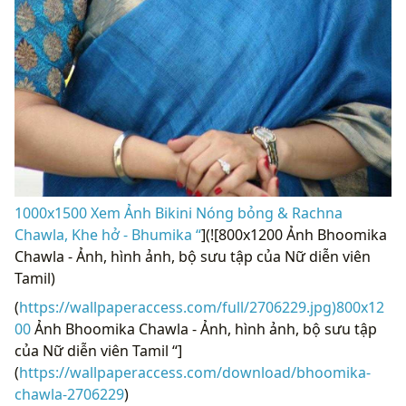
1000x1500 Xem Ảnh Bikini Nóng bỏng & Rachna
Chawla, Khe hở - Bhumika “
](![800x1200 Ảnh Bhoomika
Chawla - Ảnh, hình ảnh, bộ sưu tập của Nữ diễn viên
Tamil)
(
https://wallpaperaccess.com/full/2706229.jpg)800x12
00
Ảnh Bhoomika Chawla - Ảnh, hình ảnh, bộ sưu tập
của Nữ diễn viên Tamil “]
(
https://wallpaperaccess.com/download/bhoomika-
chawla-2706229
)