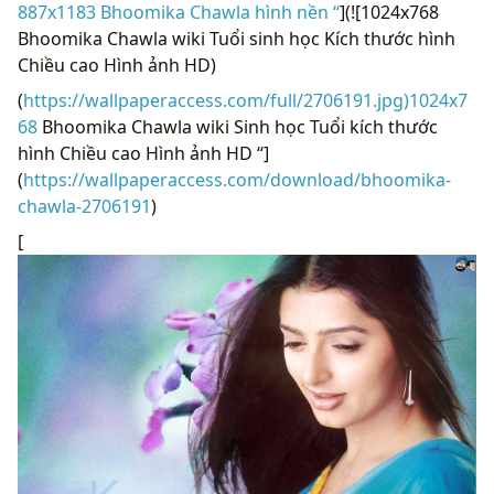
887x1183 Bhoomika Chawla hình nền “
](![1024x768
Bhoomika Chawla wiki Tuổi sinh học Kích thước hình
Chiều cao Hình ảnh HD)
(
https://wallpaperaccess.com/full/2706191.jpg)1024x7
68
Bhoomika Chawla wiki Sinh học Tuổi kích thước
hình Chiều cao Hình ảnh HD “]
(
https://wallpaperaccess.com/download/bhoomika-
chawla-2706191
)
[