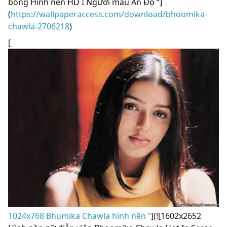
bỏng Hình nền HD I Người mẫu Ấn Độ “]
(
https://wallpaperaccess.com/download/bhoomika-
chawla-2706218
)
[
1024x768 Bhumika Chawla hình nền “
](![1602x2652