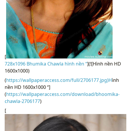
[
728x1096 Bhumika Chawla hình nền “
](![Hình nền HD
1600x1000)
(
https://wallpaperaccess.com/full/2706177.jpg)H
ình
nền HD 1600x1000 “]
(
https://wallpaperaccess.com/download/bhoomika-
chawla-2706177
)
[