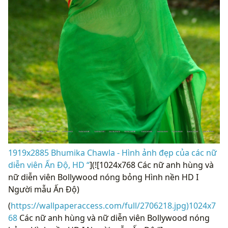
1919x2885 Bhumika Chawla - Hình ảnh đẹp của các nữ
diễn viên Ấn Độ, HD “
](![1024x768 Các nữ anh hùng và
nữ diễn viên Bollywood nóng bỏng Hình nền HD I
Người mẫu Ấn Độ)
(
https://wallpaperaccess.com/full/2706218.jpg)1024x7
68
Các nữ anh hùng và nữ diễn viên Bollywood nóng