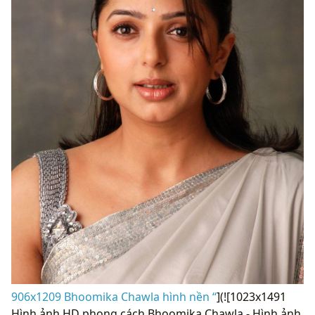
906x1209 Bhoomika Chawla hình nền “
](![1023x1491
Hình ảnh HD phong cách Bhoomika Chawla - Hình ảnh