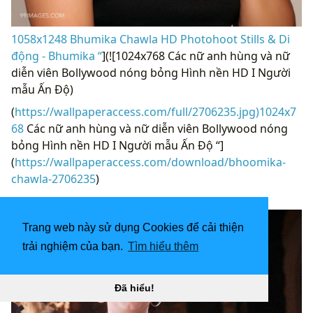
1058x1248 Bhumika Chawla HD Photohoot Stills & Di
động - Bhumika “
](![1024x768 Các nữ anh hùng và nữ
diễn viên Bollywood nóng bỏng Hình nền HD I Người
mẫu Ấn Độ)
(
https://wallpaperaccess.com/full/2706235.jpg)1024x7
68
Các nữ anh hùng và nữ diễn viên Bollywood nóng
bỏng Hình nền HD I Người mẫu Ấn Độ “]
(
https://wallpaperaccess.com/download/bhoomika-
chawla-2706235
)
[
Trang web này sử dụng Cookies để cải thiện
trải nghiệm của bạn.
Tìm hiểu thêm
Đã hiểu!