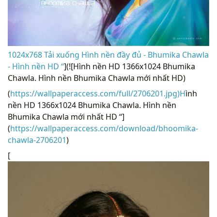
1024x768 Tải xuống Hình nền đầy đủ - Bhumika Chawla
- Hình nền HD “
](![Hình nền HD 1366x1024 Bhumika
Chawla. Hình nền Bhumika Chawla mới nhất HD)
(
https://wallpaperaccess.com/full/2706201.jpg)H
ình
nền HD 1366x1024 Bhumika Chawla. Hình nền
Bhumika Chawla mới nhất HD “]
(
https://wallpaperaccess.com/download/bhoomika-
chawla-2706201
)
[