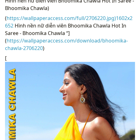
Hình nền nữ diễn viên Bhoomika Chawla Hot In Saree -
Bhoomika Chawla)
(
https://wallpaperaccess.com/full/2706220.jpg)1602x2
652
Hình nền nữ diễn viên Bhoomika Chawla Hot In
Saree - Bhoomika Chawla “]
(
https://wallpaperaccess.com/download/bhoomika-
chawla-2706220
)
[