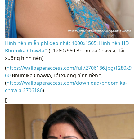
Hình nền miễn phí đẹp nhất 1000x1505: Hình nền HD
Bhumika Chawla “
](![1280x960 Bhumika Chawla, Tải
xuống hình nền)
(
https://wallpaperaccess.com/full/2706186.jpg)1280x9
60
Bhumika Chawla, Tải xuống hình nền “]
(
https://wallpaperaccess.com/download/bhoomika-
chawla-2706186
)
[