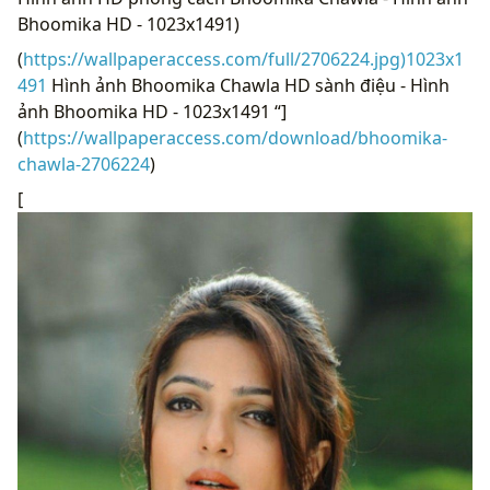
Bhoomika HD - 1023x1491)
(
https://wallpaperaccess.com/full/2706224.jpg)1023x1
491
Hình ảnh Bhoomika Chawla HD sành điệu - Hình
ảnh Bhoomika HD - 1023x1491 “]
(
https://wallpaperaccess.com/download/bhoomika-
chawla-2706224
)
[