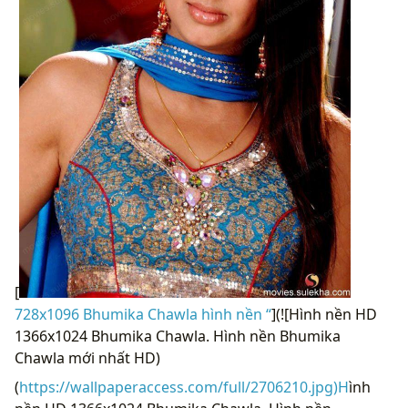
[
728x1096 Bhumika Chawla hình nền “
](![Hình nền HD
1366x1024 Bhumika Chawla. Hình nền Bhumika
Chawla mới nhất HD)
(
https://wallpaperaccess.com/full/2706210.jpg)H
ình