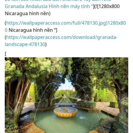
Granada Andalusia Hình nền máy tính “
](![1280x800
Nicaragua hình nền)
(
https://wallpaperaccess.com/full/478130.jpg)1280x80
0
Nicaragua hình nền “]
(
https://wallpaperaccess.com/download/granada-
landscape-478130
)
[