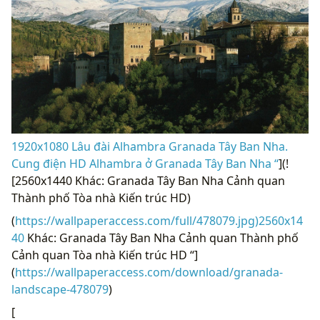
1920x1080 Lâu đài Alhambra Granada Tây Ban Nha.
Cung điện HD Alhambra ở Granada Tây Ban Nha “
](!
[2560x1440 Khác: Granada Tây Ban Nha Cảnh quan
Thành phố Tòa nhà Kiến trúc HD)
(
https://wallpaperaccess.com/full/478079.jpg)2560x14
40
Khác: Granada Tây Ban Nha Cảnh quan Thành phố
Cảnh quan Tòa nhà Kiến trúc HD “]
(
https://wallpaperaccess.com/download/granada-
landscape-478079
)
[