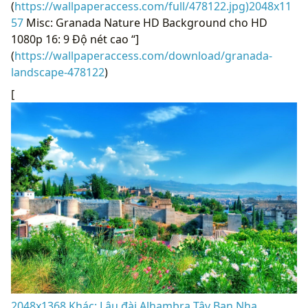
(
https://wallpaperaccess.com/full/478122.jpg)2048x11
57
Misc: Granada Nature HD Background cho HD
1080p 16: 9 Độ nét cao “]
(
https://wallpaperaccess.com/download/granada-
landscape-478122
)
[
2048x1368 Khác: Lâu đài Alhambra Tây Ban Nha