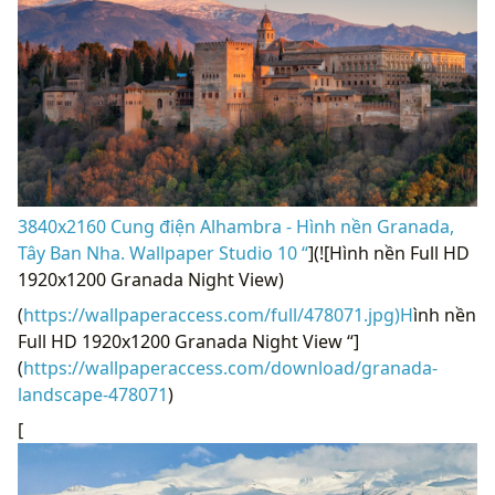
3840x2160 Cung điện Alhambra - Hình nền Granada,
Tây Ban Nha. Wallpaper Studio 10 “
](![Hình nền Full HD
1920x1200 Granada Night View)
(
https://wallpaperaccess.com/full/478071.jpg)H
ình nền
Full HD 1920x1200 Granada Night View “]
(
https://wallpaperaccess.com/download/granada-
landscape-478071
)
[