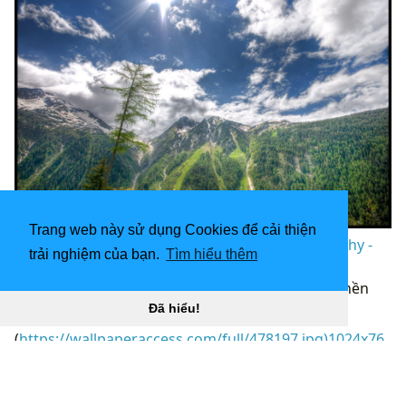
Trang web này sử dụng Cookies để cải thiện
1920x1200 JHG Photo từ Thụy Sĩ - JHG Photography -
trải nghiệm của bạn.
Tìm hiểu thêm
Photographe en Suisse “
](![1024x768 Hình ảnh
Nicaragua phong cảnh núi lửa Mombacho hình nền
HD)
Đã hiểu!
(
https://wallpaperaccess.com/full/478197.jpg)1024x76
8
Hình ảnh Nicaragua phong cảnh núi lửa Mombacho
HD hình nền “]
(
https://wallpaperaccess.com/download/granada-