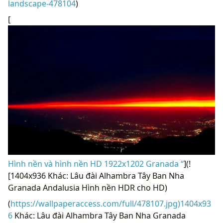
landscape-478104
)
[
Hình nền và hình nền HD 1922x1202 Granada “
](!
[1404x936 Khác: Lâu đài Alhambra Tây Ban Nha
Granada Andalusia Hình nền HDR cho HD)
(
https://wallpaperaccess.com/full/478107.jpg)1404x93
6
Khác: Lâu đài Alhambra Tây Ban Nha Granada