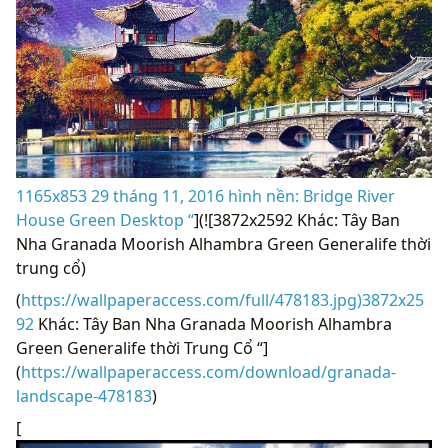
1165x853 29 tháng 11, 2016 hình nền: Bridge River
House Green Desktop “
](![3872x2592 Khác: Tây Ban
Nha Granada Moorish Alhambra Green Generalife thời
trung cổ)
(
https://wallpaperaccess.com/full/478183.jpg)3872x25
92
Khác: Tây Ban Nha Granada Moorish Alhambra
Green Generalife thời Trung Cổ “]
(
https://wallpaperaccess.com/download/granada-
landscape-478183
)
[