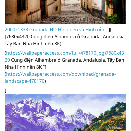
2000x1333 Granada HD Hình nền và Hình nền “
](!
[7680x4320 Cung điện Alhambra ở Granada, Andalusia,
Tây Ban Nha Hình nền 8K)
(
https://wallpaperaccess.com/full/478170.jpg)7680x43
20
Cung điện Alhambra ở Granada, Andalusia, Tây Ban
Nha Hình nền 8K “]
(
https://wallpaperaccess.com/download/granada-
landscape-478170
)
[