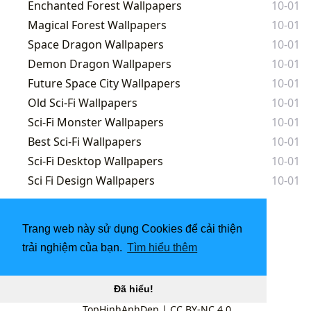
Enchanted Forest Wallpapers
10-01
Magical Forest Wallpapers
10-01
Space Dragon Wallpapers
10-01
Demon Dragon Wallpapers
10-01
Future Space City Wallpapers
10-01
Old Sci-Fi Wallpapers
10-01
Sci-Fi Monster Wallpapers
10-01
Best Sci-Fi Wallpapers
10-01
Sci-Fi Desktop Wallpapers
10-01
Sci Fi Design Wallpapers
10-01
…
1
2
3
10
Trang web này sử dụng Cookies để cải thiện
trải nghiệm của bạn.
Tìm hiểu thêm
Đã hiểu!
TopHinhAnhDep
|
CC BY-NC 4.0