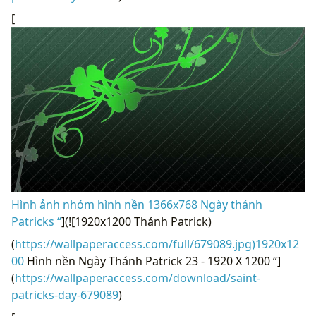
[
Hình ảnh nhóm hình nền 1366x768 Ngày thánh
Patricks “
](![1920x1200 Thánh Patrick)
(
https://wallpaperaccess.com/full/679089.jpg)1920x12
00
Hình nền Ngày Thánh Patrick 23 - 1920 X 1200 “]
(
https://wallpaperaccess.com/download/saint-
patricks-day-679089
)