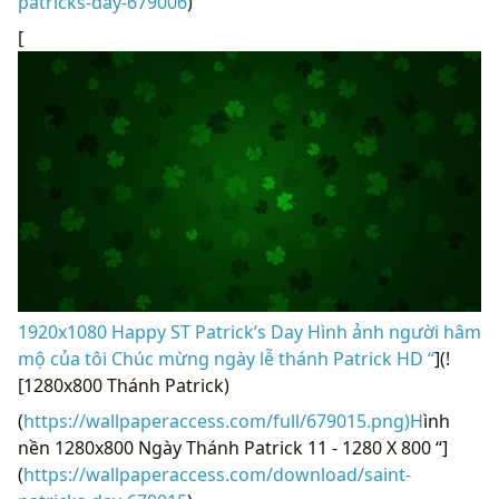
patricks-day-679006
)
[
1920x1080 Happy ST Patrick’s Day Hình ảnh người hâm
mộ của tôi Chúc mừng ngày lễ thánh Patrick HD “
](!
[1280x800 Thánh Patrick)
(
https://wallpaperaccess.com/full/679015.png)H
ình
nền 1280x800 Ngày Thánh Patrick 11 - 1280 X 800 “]
(
https://wallpaperaccess.com/download/saint-