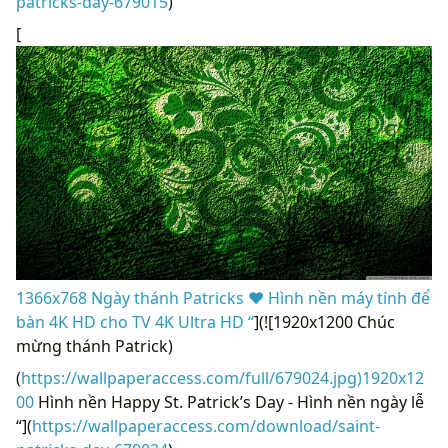
patricks-day-679015
)
[
1366x768 Ngày thánh Patricks ❤ Hình nền máy tính để
bàn 4K HD cho TV 4K Ultra HD “
](![1920x1200 Chúc
mừng thánh Patrick)
(
https://wallpaperaccess.com/full/679024.jpg)1920x12
00
Hình nền Happy St. Patrick’s Day - Hình nền ngày lễ
“](
https://wallpaperaccess.com/download/saint-