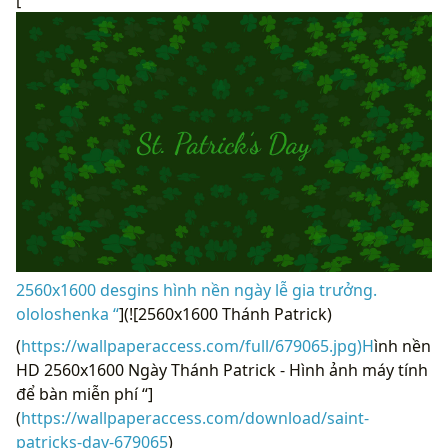
[
2560x1600 desgins hình nền ngày lễ gia trưởng.
ololoshenka “
](![2560x1600 Thánh Patrick)
(
https://wallpaperaccess.com/full/679065.jpg)H
ình nền
HD 2560x1600 Ngày Thánh Patrick - Hình ảnh máy tính
để bàn miễn phí “]
(
https://wallpaperaccess.com/download/saint-
patricks-day-679065
)