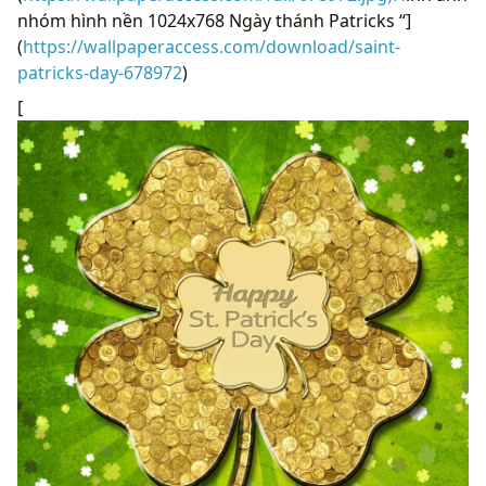
nhóm hình nền 1024x768 Ngày thánh Patricks “]
(
https://wallpaperaccess.com/download/saint-
patricks-day-678972
)
[