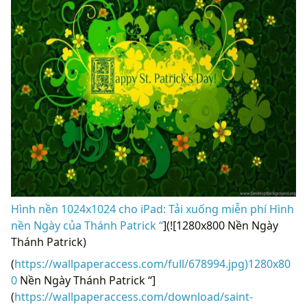
Hình nền 1024x1024 cho iPad: Tải xuống miễn phí Hình
nền Ngày của Thánh Patrick “
](![1280x800 Nền Ngày
Thánh Patrick)
(
https://wallpaperaccess.com/full/678994.jpg)1280x80
0
Nền Ngày Thánh Patrick “]
(
https://wallpaperaccess.com/download/saint-