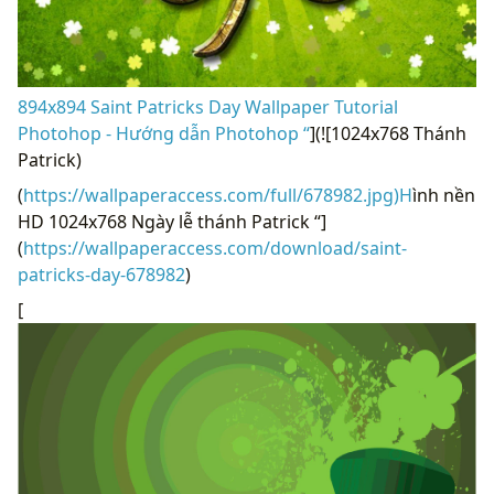
894x894 Saint Patricks Day Wallpaper Tutorial
Photohop - Hướng dẫn Photohop “
](![1024x768 Thánh
Patrick)
(
https://wallpaperaccess.com/full/678982.jpg)H
ình nền
HD 1024x768 Ngày lễ thánh Patrick “]
(
https://wallpaperaccess.com/download/saint-
patricks-day-678982
)
[