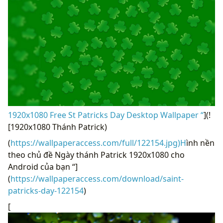
1920x1080 Free St Patricks Day Desktop Wallpaper “
](!
[1920x1080 Thánh Patrick)
(
https://wallpaperaccess.com/full/122154.jpg)H
ình nền
theo chủ đề Ngày thánh Patrick 1920x1080 cho
Android của bạn “]
(
https://wallpaperaccess.com/download/saint-
patricks-day-122154
)
[