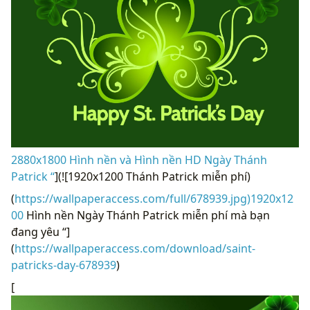
2880x1800 Hình nền và Hình nền HD Ngày Thánh
Patrick “
](![1920x1200 Thánh Patrick miễn phí)
(
https://wallpaperaccess.com/full/678939.jpg)1920x12
00
Hình nền Ngày Thánh Patrick miễn phí mà bạn
đang yêu “]
(
https://wallpaperaccess.com/download/saint-
patricks-day-678939
)
[