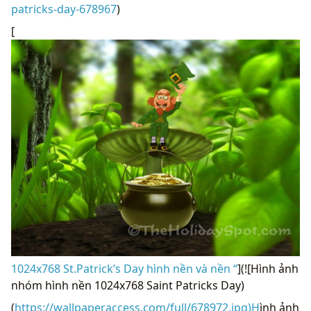
patricks-day-678967
)
[
1024x768 St.Patrick’s Day hình nền và nền “
](![Hình ảnh
nhóm hình nền 1024x768 Saint Patricks Day)
(
https://wallpaperaccess.com/full/678972.jpg)H
ình ảnh