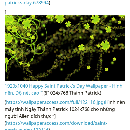
patricks-day-678994
)
[
1920x1040 Happy Saint Patrick’s Day Wallpaper - Hình
nền, Độ nét cao “
](![1024x768 Thánh Patrick)
(
https://wallpaperaccess.com/full/122116.jpg)H
ình nền
máy tính Ngày Thánh Patrick 1024x768 cho những
người Ailen đích thực “]
(
https://wallpaperaccess.com/download/saint-