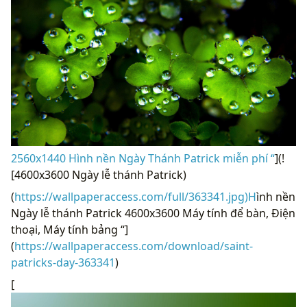
2560x1440 Hình nền Ngày Thánh Patrick miễn phí “
](!
[4600x3600 Ngày lễ thánh Patrick)
(
https://wallpaperaccess.com/full/363341.jpg)H
ình nền
Ngày lễ thánh Patrick 4600x3600 Máy tính để bàn, Điện
thoại, Máy tính bảng “]
(
https://wallpaperaccess.com/download/saint-
patricks-day-363341
)
[