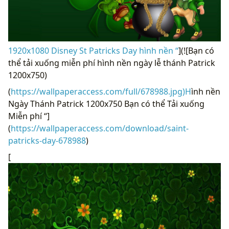
1920x1080 Disney St Patricks Day hình nền “
](![Bạn có
thể tải xuống miễn phí hình nền ngày lễ thánh Patrick
1200x750)
(
https://wallpaperaccess.com/full/678988.jpg)H
ình nền
Ngày Thánh Patrick 1200x750 Bạn có thể Tải xuống
Miễn phí “]
(
https://wallpaperaccess.com/download/saint-
patricks-day-678988
)
[