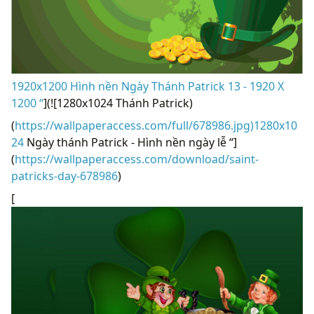
1920x1200 Hình nền Ngày Thánh Patrick 13 - 1920 X
1200 “
](![1280x1024 Thánh Patrick)
(
https://wallpaperaccess.com/full/678986.jpg)1280x10
24
Ngày thánh Patrick - Hình nền ngày lễ “]
(
https://wallpaperaccess.com/download/saint-
patricks-day-678986
)
[