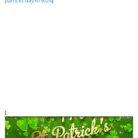
patricks-day-679024
)
[