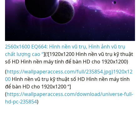
2560x1600 EQ664: Hình nền vũ trụ, Hình ảnh vũ trụ
chất lượng cao “
](![1920x1200 Hình nền vũ trụ kỹ thuật
số HD Hình nền máy tính để bàn HD cho 1920x1200)
(
https://wallpaperaccess.com/full/235854.jpg)1920x12
00
Hình nền vũ trụ kỹ thuật số HD Hình nền máy tính
để bàn HD cho 1920x1200 “]
(
https://wallpaperaccess.com/download/universe-full-
hd-pc-235854
)