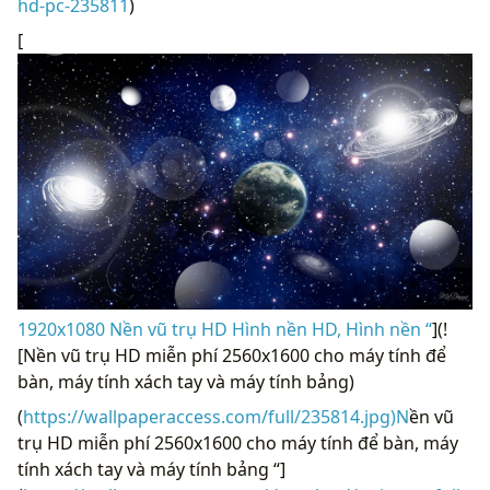
hd-pc-235811
)
[
1920x1080 Nền vũ trụ HD Hình nền HD, Hình nền “
](!
[Nền vũ trụ HD miễn phí 2560x1600 cho máy tính để
bàn, máy tính xách tay và máy tính bảng)
(
https://wallpaperaccess.com/full/235814.jpg)N
ền vũ
trụ HD miễn phí 2560x1600 cho máy tính để bàn, máy
tính xách tay và máy tính bảng “]