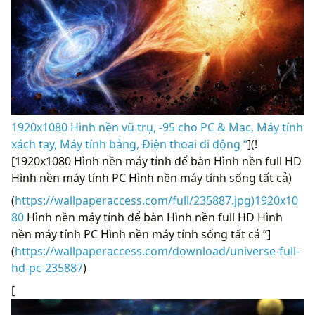
1920x1080 Hình nền vũ trụ, -95 cho PC & Mac, Máy tính
xách tay, Máy tính bảng, Điện thoại di động “
](!
[1920x1080 Hình nền máy tính để bàn Hình nền full HD
Hình nền máy tính PC Hình nền máy tính sống tất cả)
(
https://wallpaperaccess.com/full/235887.jpg)1920x10
80
Hình nền máy tính để bàn Hình nền full HD Hình
nền máy tính PC Hình nền máy tính sống tất cả “]
(
https://wallpaperaccess.com/download/universe-full-
hd-pc-235887
)
[