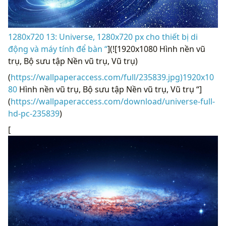
1280x720 13: Universe, 1280x720 px cho thiết bị di
động và máy tính để bàn “
](![1920x1080 Hình nền vũ
trụ, Bộ sưu tập Nền vũ trụ, Vũ trụ)
(
https://wallpaperaccess.com/full/235839.jpg)1920x10
80
Hình nền vũ trụ, Bộ sưu tập Nền vũ trụ, Vũ trụ “]
(
https://wallpaperaccess.com/download/universe-full-
hd-pc-235839
)
[