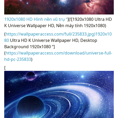
1920x1080 HD Hình nền vũ trụ “
](![1920x1080 Ultra HD
K Universe Wallpaper HD, Nền máy tính 1920x1080)
(
https://wallpaperaccess.com/full/235833.jpg)1920x10
80
Ultra HD K Universe Wallpaper HD, Desktop
Background 1920x1080 “]
(
https://wallpaperaccess.com/download/universe-full-
hd-pc-235833
)
[