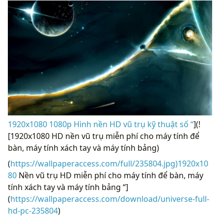
1920x1080 1080p Hình nền HD vũ trụ kỹ thuật số “
](!
[1920x1080 HD nền vũ trụ miễn phí cho máy tính để
bàn, máy tính xách tay và máy tính bảng)
(
https://wallpaperaccess.com/full/235804.jpg)1920x10
80
Nền vũ trụ HD miễn phí cho máy tính để bàn, máy
tính xách tay và máy tính bảng “]
(
https://wallpaperaccess.com/download/universe-full-
hd-pc-235804
)