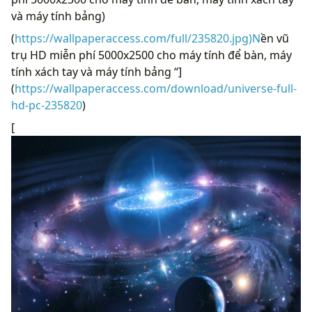
và máy tính bảng)
(
https://wallpaperaccess.com/full/235820.jpg)N
ền vũ
trụ HD miễn phí 5000x2500 cho máy tính để bàn, máy
tính xách tay và máy tính bảng “]
(
https://wallpaperaccess.com/download/universe-full-
hd-pc-235820
)
[