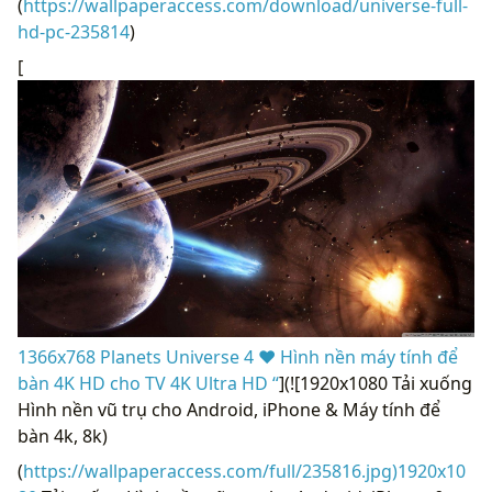
(
https://wallpaperaccess.com/download/universe-full-
hd-pc-235814
)
[
1366x768 Planets Universe 4 ❤ Hình nền máy tính để
bàn 4K HD cho TV 4K Ultra HD “
](![1920x1080 Tải xuống
Hình nền vũ trụ cho Android, iPhone & Máy tính để
bàn 4k, 8k)
(
https://wallpaperaccess.com/full/235816.jpg)1920x10