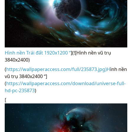
Hình nền Trái đất 1920x1200 “
](![Hình nền vũ trụ
3840x2400)
(
https://wallpaperaccess.com/full/235873.jpg)H
ình nền
vũ trụ 3840x2400 “]
(
https://wallpaperaccess.com/download/universe-full-
hd-pc-235873
)
[