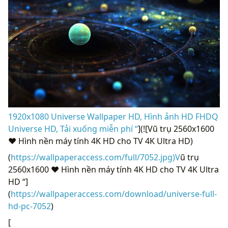
1920x1080 Universe Wallpaper HD, Hình ảnh HD FHDQ
Universe HD, Tải xuống miễn phí “
](![Vũ trụ 2560x1600
❤ Hình nền máy tính 4K HD cho TV 4K Ultra HD)
(
https://wallpaperaccess.com/full/7052.jpg)V
ũ trụ
2560x1600 ❤ Hình nền máy tính 4K HD cho TV 4K Ultra
HD “]
(
https://wallpaperaccess.com/download/universe-full-
hd-pc-7052
)
[