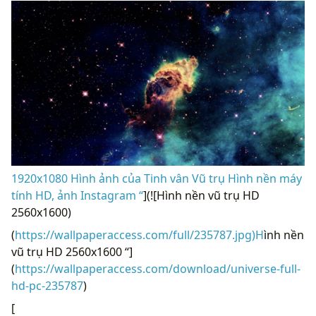
1920x1080 Hình ảnh của Tinh vân Vũ trụ Hình nền máy
tính HD, ảnh Instagram “
](![Hình nền vũ trụ HD
2560x1600)
(
https://wallpaperaccess.com/full/235787.jpg)H
ình nền
vũ trụ HD 2560x1600 “]
(
https://wallpaperaccess.com/download/universe-full-
hd-pc-235787
)
[