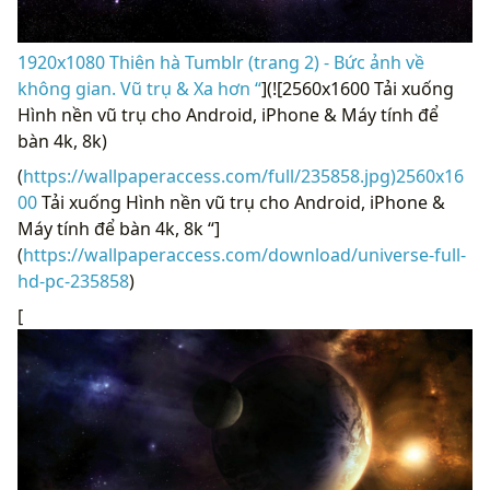
1920x1080 Thiên hà Tumblr (trang 2) - Bức ảnh về
không gian. Vũ trụ & Xa hơn “
](![2560x1600 Tải xuống
Hình nền vũ trụ cho Android, iPhone & Máy tính để
bàn 4k, 8k)
(
https://wallpaperaccess.com/full/235858.jpg)2560x16
00
Tải xuống Hình nền vũ trụ cho Android, iPhone &
Máy tính để bàn 4k, 8k “]
(
https://wallpaperaccess.com/download/universe-full-
hd-pc-235858
)
[