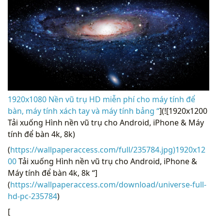
1920x1080 Nền vũ trụ HD miễn phí cho máy tính để
bàn, máy tính xách tay và máy tính bảng “
](![1920x1200
Tải xuống Hình nền vũ trụ cho Android, iPhone & Máy
tính để bàn 4k, 8k)
(
https://wallpaperaccess.com/full/235784.jpg)1920x12
00
Tải xuống Hình nền vũ trụ cho Android, iPhone &
Máy tính để bàn 4k, 8k “]
(
https://wallpaperaccess.com/download/universe-full-
hd-pc-235784
)
[