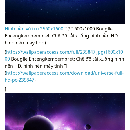
Hình nền vũ trụ 2560x1600 “
](![1600x1000 Bouglle
Encengkempempret: Chế độ tải xuống hình nền HD,
hình nền máy tính)
(
https://wallpaperaccess.com/full/235847.jpg)1600x10
00
Bouglle Encengkempempret: Chế độ tải xuống hình
nền HD, hình nền máy tính “]
(
https://wallpaperaccess.com/download/universe-full-
hd-pc-235847
)
[