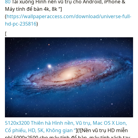
80
Tải xuống Hình nền vũ trụ cho Android, iPhone &
Máy tính để bàn 4k, 8k “]
(
https://wallpaperaccess.com/download/universe-full-
hd-pc-235816
)
[
5120x3200 Thiên hà Hình nền, Vũ trụ, Mac OS X Lion,
Cổ phiếu, HD, 5K, Không gian “
](![Nền vũ trụ HD miễn
phí 5000x2500 cho máy tính để bàn, máy tính xách tay