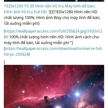
1920x1200 TV 39 Hình nền Vũ trụ Máy tính để bàn,
Hình ảnh Vũ trụ Full HD “
](![1920x1280 Hình nền HD
chất lượng 100%: Hình ảnh Way cho máy tính để bàn,
Tải xuống miễn phí)
(
https://wallpaperaccess.com/full/235824.jpg)1920x12
80
100% chất lượng hình nền HD: Hình ảnh cách cho
máy tính để bàn, tải xuống miễn phí “]
(
https://wallpaperaccess.com/download/universe-full-
hd-pc-235824
)
[