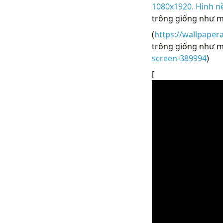
1080x1920. Hình n
trông giống như m
(
https://wallpaper
trông giống như mà
screen-389994
)
[