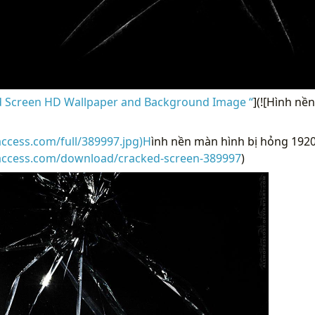
 Screen HD Wallpaper and Background Image “
](![Hình nề
access.com/full/389997.jpg)H
ình nền màn hình bị hỏng 1920
raccess.com/download/cracked-screen-389997
)