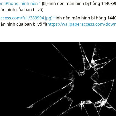
ền iPhone. hình nền "
](![Hình nền màn hình bị hỏng 1440x9
àn hình của bạn bị vỡ)
access.com/full/389994.jpg)H
ình nền màn hình bị hỏng 144
n hình của bạn bị vỡ “](
https://wallpaperaccess.com/down