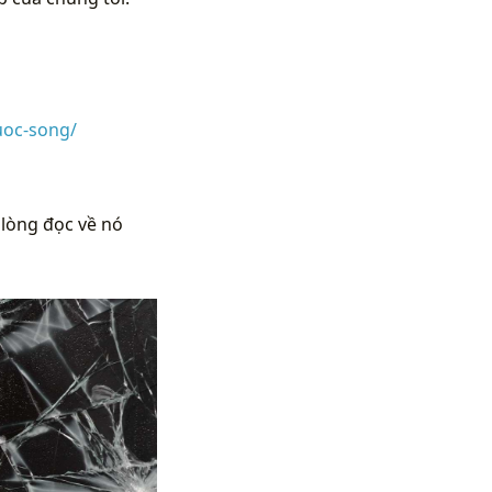
uoc-song/
 lòng đọc về nó