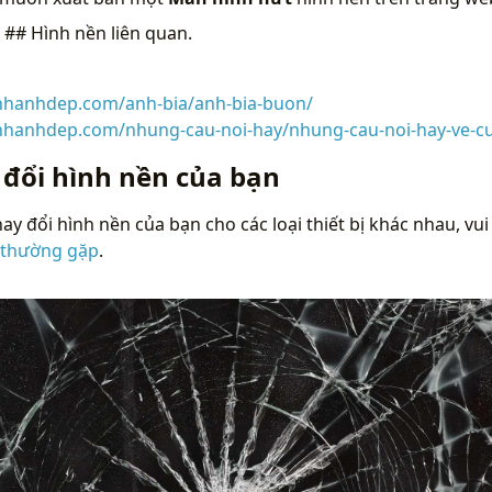
n
## Hình nền liên quan.
inhanhdep.com/anh-bia/anh-bia-buon/
inhanhdep.com/nhung-cau-noi-hay/nhung-cau-noi-hay-ve-c
 đổi hình nền của bạn
ay đổi hình nền của bạn cho các loại thiết bị khác nhau, vui
 thường gặp
.