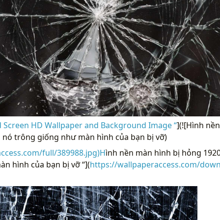
 Screen HD Wallpaper and Background Image “
](![Hình nề
 nó trông giống như màn hình của bạn bị vỡ)
access.com/full/389988.jpg)H
ình nền màn hình bị hỏng 192
n hình của bạn bị vỡ “](
https://wallpaperaccess.com/down