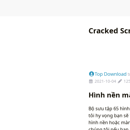
Cracked Sc
Top Download
t
2021-10-04
12
Hình nền m
Bộ sưu tập 65 hình
tôi hy vọng bạn sẽ
hình nền hoặc màn 
chúng tôi nếu bạ