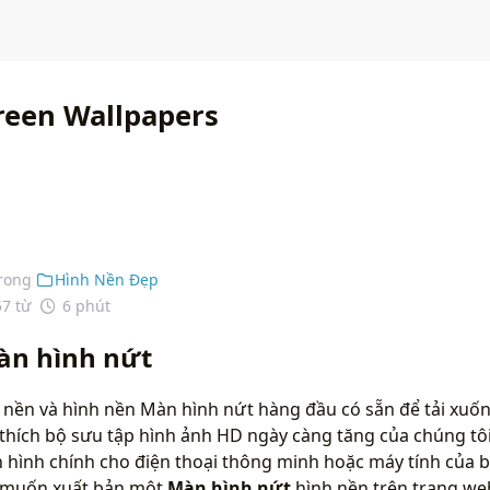
reen Wallpapers
rong
Hình Nền Đẹp
57 từ
6 phút
àn hình nứt
 nền và hình nền Màn hình nứt hàng đầu có sẵn để tải xuố
 thích bộ sưu tập hình ảnh HD ngày càng tăng của chúng tô
hình chính cho điện thoại thông minh hoặc máy tính của bạ
n muốn xuất bản một
Màn hình nứt
hình nền trên trang web