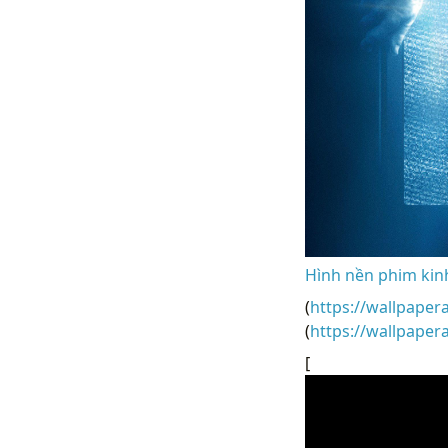
Hình nền phim kin
(
https://wallpaper
(
https://wallpape
[