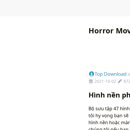
Horror Mov
Top Download
t
2021-10-02
87
Hình nền ph
Bộ sưu tập 47 hình
tôi hy vọng bạn sẽ
hình nền hoặc màn 
chúng tôi nếu bạ