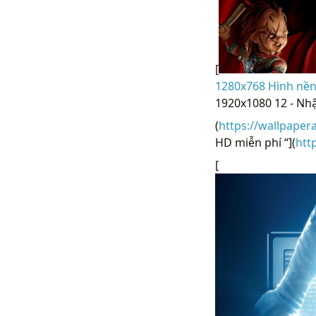
[
1280x768 Hình nền 
1920x1080 12 - Nh
(
https://wallpaper
HD miễn phí “](
htt
[