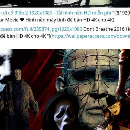
 dị cổ điển 2 1920x1080 - Tải hình nền HD miễn phí “
](![192
or Movie ❤ Hình nền máy tính để bàn HD 4K cho 4K)
access.com/full/235874.jpg)1920x1080
Dont Breathe 2016 H
để bàn HD 4K cho 4K “](
https://wallpaperaccess.com/down