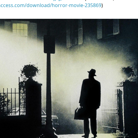
raccess.com/download/horror-movie-235869
)