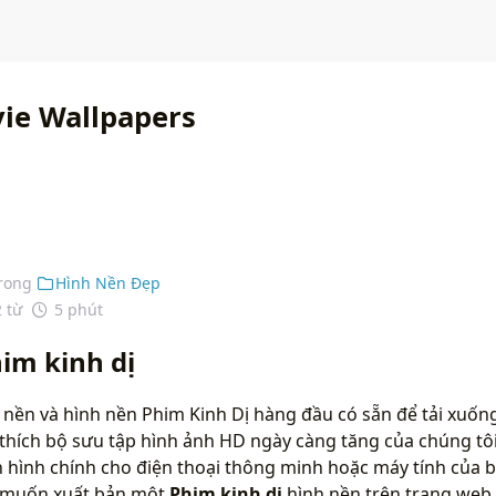
ie Wallpapers
rong
Hình Nền Đẹp
2 từ
5 phút
im kinh dị
 nền và hình nền Phim Kinh Dị hàng đầu có sẵn để tải xuốn
 thích bộ sưu tập hình ảnh HD ngày càng tăng của chúng tô
hình chính cho điện thoại thông minh hoặc máy tính của bạ
n muốn xuất bản một
Phim kinh dị
hình nền trên trang web 