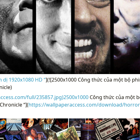
h dị 1920x1080 HD “
](![2500x1000 Công thức của một bộ ph
icle)
access.com/full/235857.jpg)2500x1000
Công thức của một bộ
hronicle “](
https://wallpaperaccess.com/download/horro