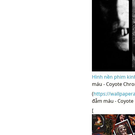
Hình nền phim kin
máu - Coyote Chron
(
https://wallpaper
đẫm máu - Coyote C
[