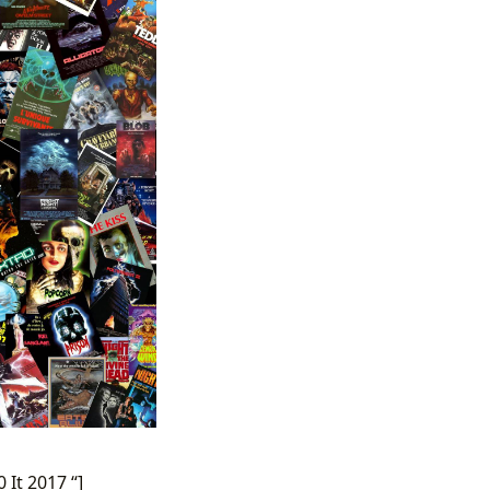
 It 2017 “]