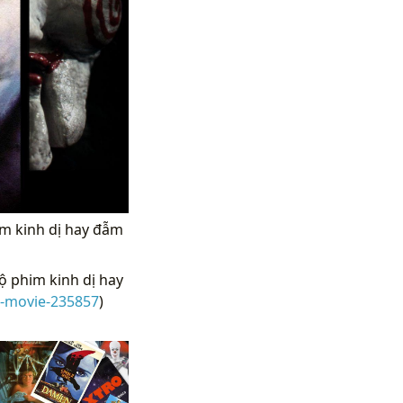
im kinh dị hay đẫm
 phim kinh dị hay
r-movie-235857
)