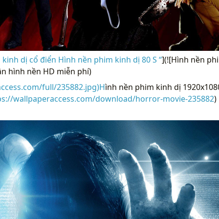
kinh dị cổ điển Hình nền phim kinh dị 80 S “
](![Hình nền ph
ận hình nền HD miễn phí)
access.com/full/235882.jpg)H
ình nền phim kinh dị 1920x1080
ps://wallpaperaccess.com/download/horror-movie-235882
)