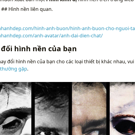
n
## Hình nền liên quan.
inhanhdep.com/hinh-anh-buon/hinh-anh-buon-cho-nguoi-t
inhanhdep.com/anh-avatar/anh-dai-dien-chat/
 đổi hình nền của bạn
ay đổi hình nền của bạn cho các loại thiết bị khác nhau, vui
 thường gặp
.