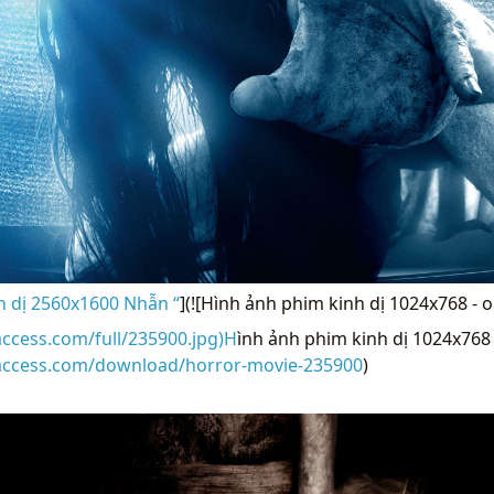
h dị 2560x1600 Nhẫn “
](![Hình ảnh phim kinh dị 1024x768 - o
access.com/full/235900.jpg)H
ình ảnh phim kinh dị 1024x768 -
raccess.com/download/horror-movie-235900
)