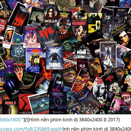
560x1600 “
](![Hình nền phim kinh dị 3840x2400 It 2017)
access.com/full/235869.jpg)H
ình nền phim kinh dị 3840x2400