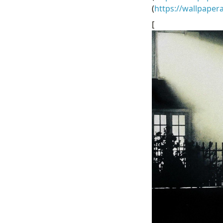
(
https://wallpape
[