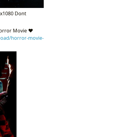
0x1080 Dont
orror Movie ❤
load/horror-movie-