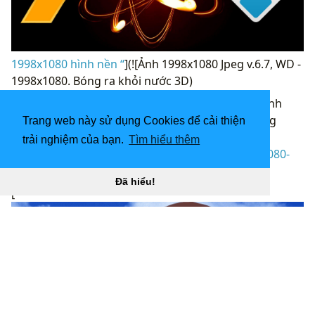
1998x1080 hình nền “
](![Ảnh 1998x1080 Jpeg v.6.7, WD -
1998x1080. Bóng ra khỏi nước 3D)
(
https://wallpaperaccess.com/full/1141075.jpg
)Ảnh
1998x1080 Jpeg v.6.7, WD - 1998x1080. Bóng trong
Trang web này sử dụng Cookies để cải thiện
nước 3D “]
trải nghiệm của bạn.
Tìm hiểu thêm
(
https://wallpaperaccess.com/download/1998x1080-
1141075
)
Đã hiểu!
[