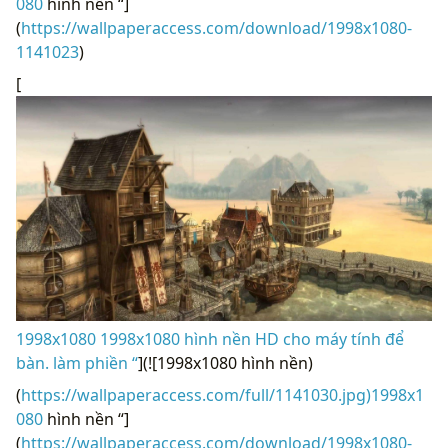
080
hình nền “]
(
https://wallpaperaccess.com/download/1998x1080-
1141023
)
[
1998x1080 1998x1080 hình nền HD cho máy tính để
bàn. làm phiền “
](![1998x1080 hình nền)
(
https://wallpaperaccess.com/full/1141030.jpg)1998x1
080
hình nền “]
(
https://wallpaperaccess.com/download/1998x1080-