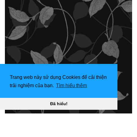
Trang web này sử dụng Cookies để cải thiện
trải nghiệm của bạn.
Tìm hiểu thêm
Đã hiểu!
Hình nền Vinyl nặng 1000x1000 Arthouse Capriata Leaf
- 290300 “
](![Hình nền bạc 1024x768 - Hình nền HD
tuyệt vời cho máy tính để bàn)