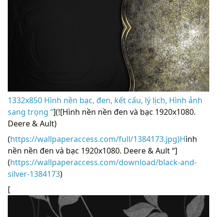
1332x850 Hình nền bạc, đen, kết cấu, lý lịch, Hình ảnh
sang trọng “
](![Hình nền nền đen và bạc 1920x1080.
Deere & Ault)
(
https://wallpaperaccess.com/full/1384173.jpg)H
ình
nền nền đen và bạc 1920x1080. Deere & Ault “]
(
https://wallpaperaccess.com/download/black-and-
silver-1384173
)
[