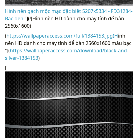
Hình nền gạch mộc mạc đặc biệt 5207x5334 - FD31284-
Bạc đen “
](![Hình nền HD dành cho máy tính để bàn
2560x1600)
(
https://wallpaperaccess.com/full/1384153.jpg)H
ình
nền HD dành cho máy tính để bàn 2560x1600 màu bạc
“](
https://wallpaperaccess.com/download/black-and-
silver-1384153
)
[