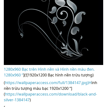
1280x960 Bạc trên Hình nền và Hình nền màu đen.
1280x960 “
](![1920x1200 Bạc hình nền trừu tượng)
(
https://wallpaperaccess.com/full/1384147.jpg)H
ình
nền trừu tượng màu bạc 1920x1200 “]
(
https://wallpaperaccess.com/download/black-and-
silver-1384147
)