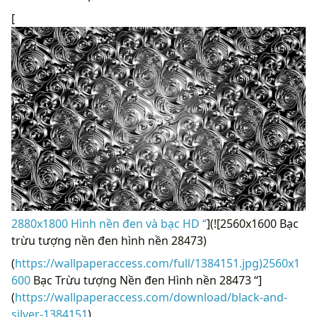
[
2880x1800 Hình nền đen và bạc HD “
](![2560x1600 Bạc
trừu tượng nền đen hình nền 28473)
(
https://wallpaperaccess.com/full/1384151.jpg)2560x1
600
Bạc Trừu tượng Nền đen Hình nền 28473 “]
(
https://wallpaperaccess.com/download/black-and-
silver-1384151
)