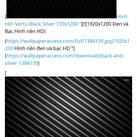
[
Hình
nền Vertu Black Silver 720x1280 “
](![1920x1200 Đen và
Bạc Hình nền HD)
(
https://wallpaperaccess.com/full/1384139.jpg)1920x1
200
Hình nền đen và bạc HD “]
(
https://wallpaperaccess.com/download/black-and-
silver-1384139
)
[