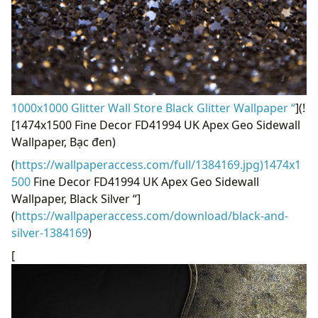
1000x1000 Glitter Wall Store Black Glitter Wallpaper “
](!
[1474x1500 Fine Decor FD41994 UK Apex Geo Sidewall
Wallpaper, Bạc đen)
(
https://wallpaperaccess.com/full/1384169.jpg)1474x1
500
Fine Decor FD41994 UK Apex Geo Sidewall
Wallpaper, Black Silver “]
(
https://wallpaperaccess.com/download/black-and-
silver-1384169
)
[