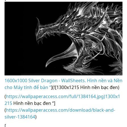
1600x1000 Silver Dragon - WallSheets. Hình nền và Nền
cho Máy tính để bàn “
](![1300x1215 Hình nền bạc đen)
(
https://wallpaperaccess.com/full/1384164.jpg)1300x1
215
Hình nền bạc đen “]
(
https://wallpaperaccess.com/download/black-and-
silver-1384164
)
[