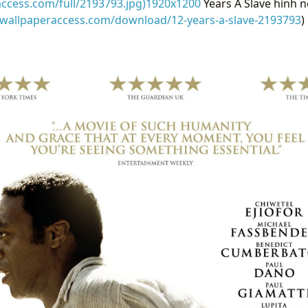
access.com/full/2193793.jpg)1920x1200
Years A Slave hình 
/wallpaperaccess.com/download/12-years-a-slave-2193793
)