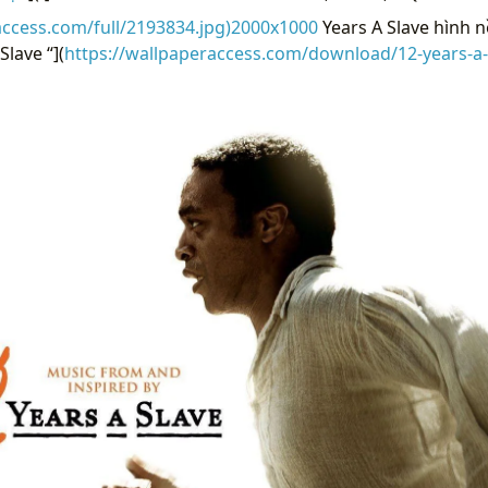
access.com/full/2193834.jpg)2000x1000
Years A Slave hình n
lave “](
https://wallpaperaccess.com/download/12-years-a