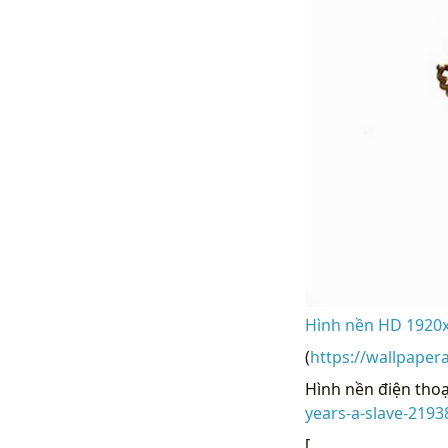
Hình nền HD 1920x1
(
https://wallpaper
Hình nền điện thoại
years-a-slave-2193
[