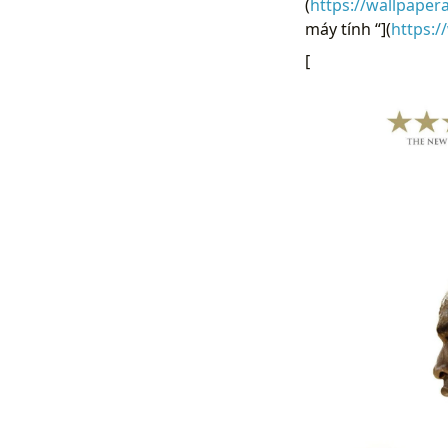
(
https://wallpaper
máy tính “](
https:/
[