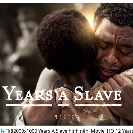
lệ “
](![2000x1000 Years A Slave hình nền, Movie, HQ 12 Year