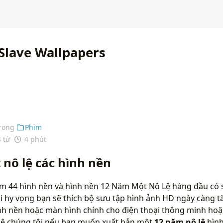
 Slave Wallpapers
rong
Phim
4 từ
4 phút
nô lệ các hình nền
m 44 hình nền và hình nền 12 Năm Một Nô Lệ hàng đầu có s
i hy vọng bạn sẽ thích bộ sưu tập hình ảnh HD ngày càng t
nh nền hoặc màn hình chính cho điện thoại thông minh hoặ
 hệ chúng tôi nếu bạn muốn xuất bản một
12 năm nô lệ
hình