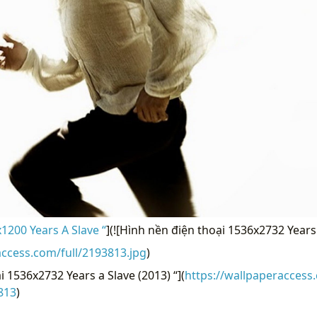
200 Years A Slave “
](![Hình nền điện thoại 1536x2732 Years 
access.com/full/2193813.jpg
)
 1536x2732 Years a Slave (2013) “](
https://wallpaperacces
813
)