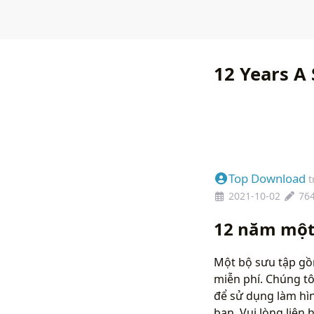
12 Years A
Top Download
t
2021-10-02
76
12 năm một 
Một bộ sưu tập gồ
miễn phí. Chúng tô
để sử dụng làm hì
bạn. Vui lòng liên