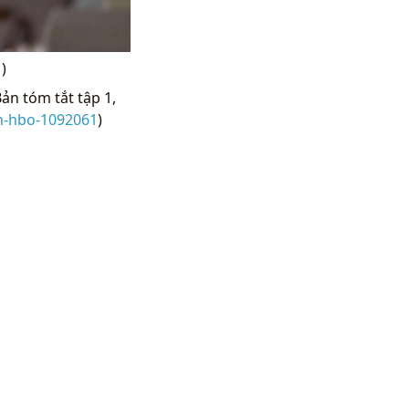
)
Bản tóm tắt tập 1,
n-hbo-1092061
)