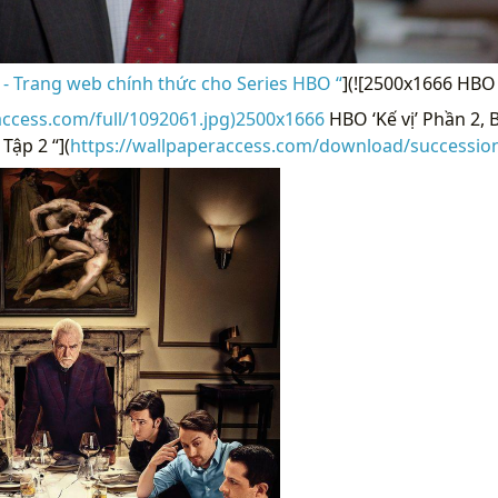
 - Trang web chính thức cho Series HBO “
](![2500x1666 HBO 
access.com/full/1092061.jpg)2500x1666
HBO ‘Kế vị’ Phần 2, 
Tập 2 “](
https://wallpaperaccess.com/download/successio