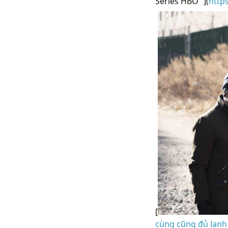
Series HBO “](
http
[
cùng cũng đủ lạnh 