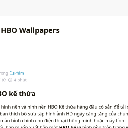
 HBO Wallpapers
rong
Phim
7 từ
4 phút
BO kế thừa
 hình nền và hình nền HBO Kế thừa hàng đầu có sẵn để tải 
bạn thích bộ sưu tập hình ảnh HD ngày càng tăng của chún
màn hình chính cho điện thoại thông minh hoặc máy tính c
 nếu bạn muốn xuất bản một
HBO kế vị
hình nền trên trang 