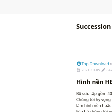
Succession
Top Download
t
2021-10-05
84
Hình nền H
Bộ sưu tập gồm 40
Chúng tôi hy vọng 
làm hình nền hoặc 
liên hệ chúng tôi