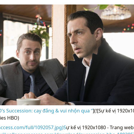
’s Succession: cay đắng & vui nhộn qua “
](![Sự kế vị 1920x
ies HBO)
access.com/full/1092057.jpg)S
ự kế vị 1920x1080 - Trang web