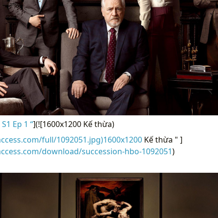
S1 Ep 1 “
](![1600x1200 Kế thừa)
access.com/full/1092051.jpg)1600x1200
Kế thừa " ]
raccess.com/download/succession-hbo-1092051
)