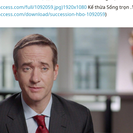
access.com/full/1092059.jpg)1920x1080
Kế thừa Sống trọn .
raccess.com/download/succession-hbo-1092059
)