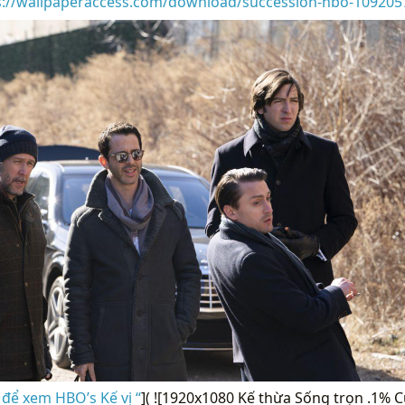
s://wallpaperaccess.com/download/succession-hbo-109205
để xem HBO’s Kế vị “
]( ![1920x1080 Kế thừa Sống trọn .1% 