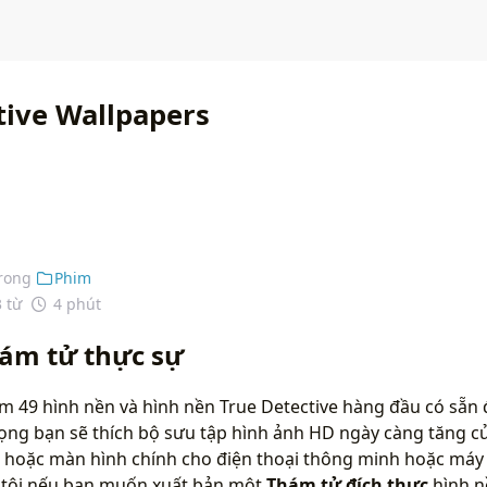
tive Wallpapers
rong
Phim
3 từ
4 phút
ám tử thực sự
 49 hình nền và hình nền True Detective hàng đầu có sẵn 
vọng bạn sẽ thích bộ sưu tập hình ảnh HD ngày càng tăng c
 hoặc màn hình chính cho điện thoại thông minh hoặc máy t
g tôi nếu bạn muốn xuất bản một
Thám tử đích thực
hình n