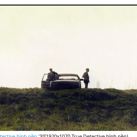
ective hình nền “
](![1920x1070 True Detective hình nền)