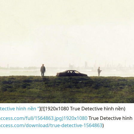
ective hình nền “
](![1920x1080 True Detective hình nền)
access.com/full/1564863.jpg)1920x1080
True Detective hình 
access.com/download/true-detective-1564863
)