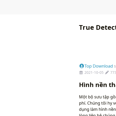
True Detec
Top Download
t
2021-10-05
77
Hình nền th
Một bộ sưu tập gồm
phí. Chúng tôi hy 
dụng làm hình nền
lòng liên hệ chún