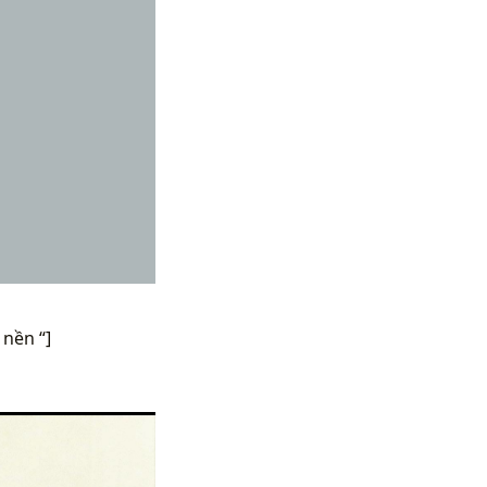
 nền “]