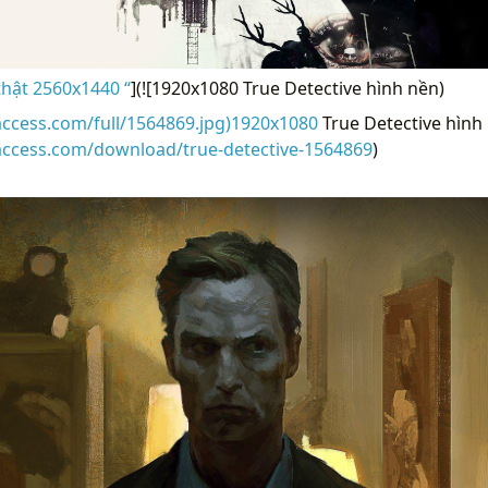
thật 2560x1440 “
](![1920x1080 True Detective hình nền)
access.com/full/1564869.jpg)1920x1080
True Detective hình 
access.com/download/true-detective-1564869
)