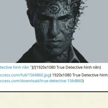
ective hình nền “
](![1920x1080 True Detective hình nền)
access.com/full/1564860.jpg
) 1920x1080 True Detective hình
access.com/download/true-detective-1564860
)