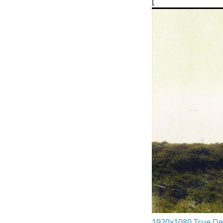
[
1920x1080 True Det