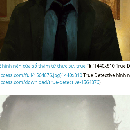
hình nền cửa sổ thám tử thực sự. true “
](![1440x810 True D
access.com/full/1564876.jpg)1440x810
True Detective hình n
access.com/download/true-detective-1564876
)