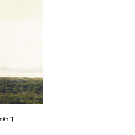
nền “]