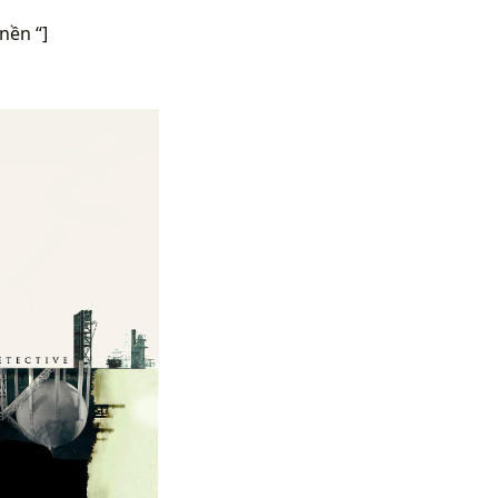
nền “]