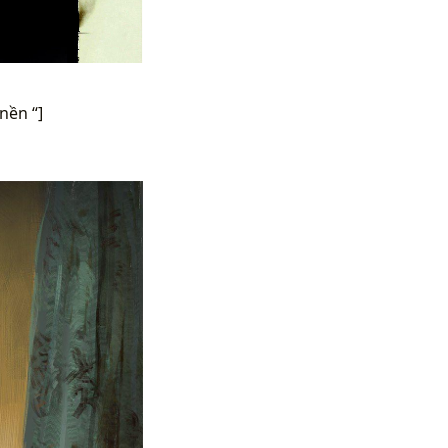
nền “]