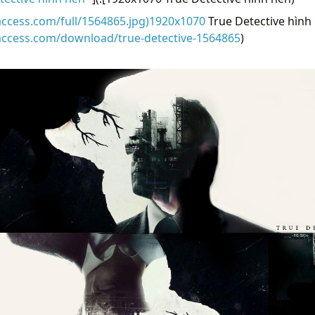
access.com/full/1564865.jpg)1920x1070
True Detective hình 
access.com/download/true-detective-1564865
)