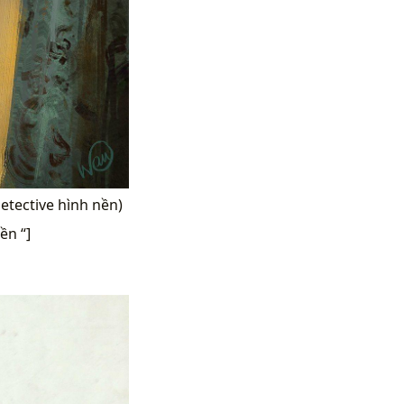
etective hình nền)
ền “]