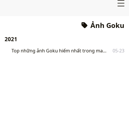
Ảnh Goku
2021
Top những ảnh Goku hiếm nhất trong manga 7 viên ngọc rồng
05-23