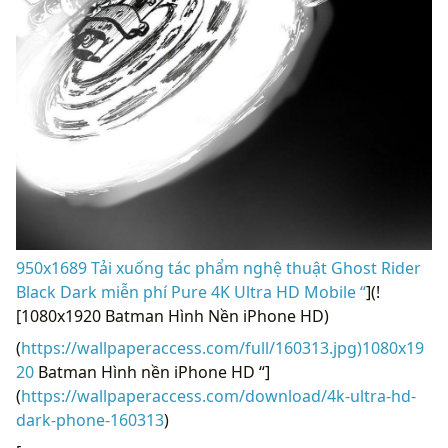
950x1689 Tải xuống tác phẩm nghệ thuật Ghost Rider
Black Dark miễn phí Pure 4K Ultra HD Mobile “
](!
[1080x1920 Batman Hình Nền iPhone HD)
(
https://wallpaperaccess.com/full/160313.jpg)1080x19
20
Batman Hình nền iPhone HD “]
(
https://wallpaperaccess.com/download/4k-ultra-hd-
dark-phone-160313
)