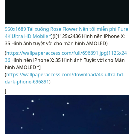
950x1689 Tải xuống Rose Flower Nền tối miễn phí Pure
4K Ultra HD Mobile “
](![1125x2436 Hình nền iPhone X:
35 Hình ảnh tuyệt vời cho màn hình AMOLED)
(
https://wallpaperaccess.com/full/696891.jpg)1125x24
36
Hình nền iPhone X: 35 Hình ảnh Tuyệt vời cho Màn
hình AMOLED “]
(
https://wallpaperaccess.com/download/4k-ultra-hd-
dark-phone-696891
)
[