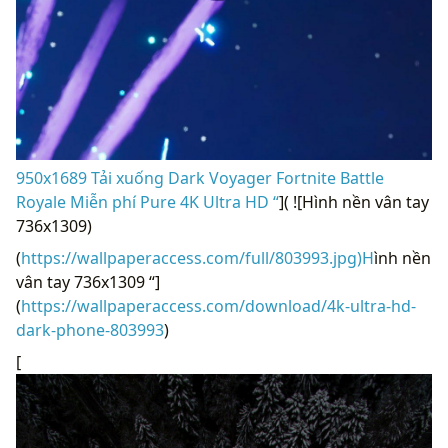
950x1689 Tải xuống Dark Voyager Fortnite Battle
Royale Miễn phí Pure 4K Ultra HD “
]( ![Hình nền vân tay
736x1309)
(
https://wallpaperaccess.com/full/803993.jpg)H
ình nền
vân tay 736x1309 “]
(
https://wallpaperaccess.com/download/4k-ultra-hd-
dark-phone-803993
)
[