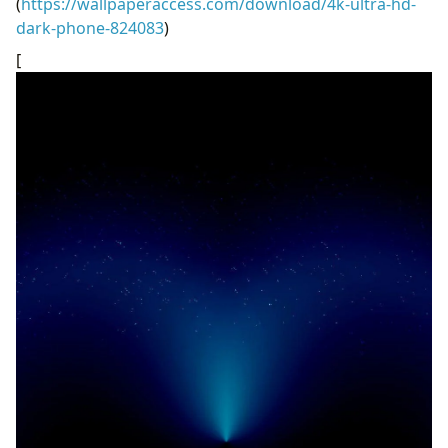
(
https://wallpaperaccess.com/download/4k-ultra-hd-
dark-phone-824083
)
[