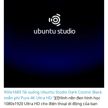
950x1689 Tải xuống Ubuntu Studio Dark Cosmic Black
miễn phí Pure 4K Ultra HD “
](![Hình nền đen hình học
1080x1920 Ultra HD cho điện thoại di động của bạn