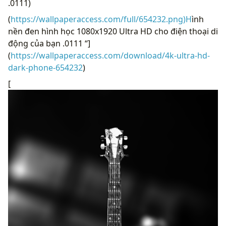
.0111)
(
https://wallpaperaccess.com/full/654232.png)H
ình
nền đen hình học 1080x1920 Ultra HD cho điện thoại di
động của bạn .0111 “]
(
https://wallpaperaccess.com/download/4k-ultra-hd-
dark-phone-654232
)
[