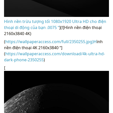
Hình nền trừu tượng tối 1080x1920 Ultra HD cho điện
thoại di động của bạn .0075 “
](![Hình nền điện thoại
2160x3840 4K)
(
https://wallpaperaccess.com/full/2350255.jpg)H
ình
nền điện thoại 4K 2160x3840 “]
(
https://wallpaperaccess.com/download/4k-ultra-hd-
dark-phone-2350255
)
[