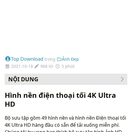
Top Download
trong
Ảnh Đẹp
2021-10-18
968 từ
5 phút
NỘI DUNG
Cách thay đổi hình nền của bạn
Hình nền điện thoại tối 4K Ultra
HD
Bộ sưu tập gồm 49 hình nền và hình nền Điện thoại tối
4K Ultra HD hàng đầu có sẵn để tải xuống miễn phí.
Chúng tôi hy vọng bạn thích bộ sưu tập hình ảnh HD