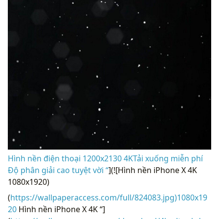
Hình nền điện thoại 1200x2130 4KTải xuống miễn phí
Độ phân giải cao tuyệt vời “
](![Hình nền iPhone X 4K
1080x1920)
(
https://wallpaperaccess.com/full/824083.jpg)1080x19
20
Hình nền iPhone X 4K “]