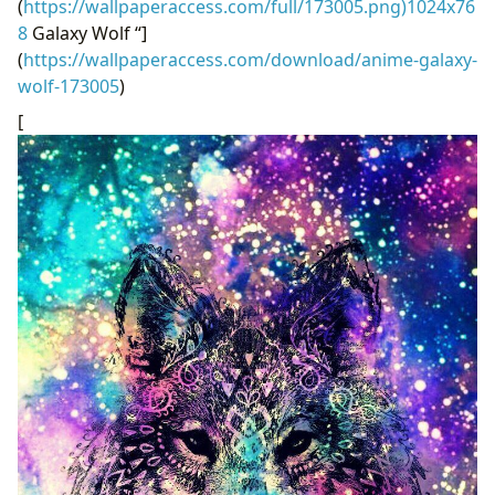
(
https://wallpaperaccess.com/full/173005.png)1024x76
8
Galaxy Wolf “]
(
https://wallpaperaccess.com/download/anime-galaxy-
wolf-173005
)
[