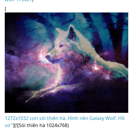
[
1272x1032 con sói thiên hà. Hình nền Galaxy Wolf. Hồ
sơ “
](![Sói thiên hà 1024x768)