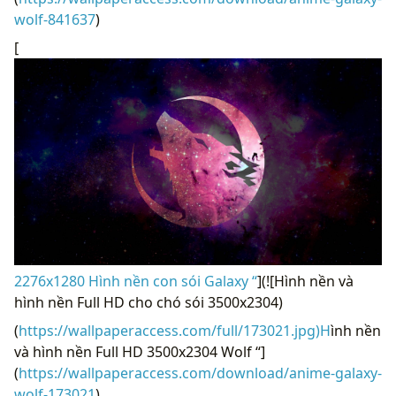
wolf-841637
)
[
2276x1280 Hình nền con sói Galaxy “
](![Hình nền và
hình nền Full HD cho chó sói 3500x2304)
(
https://wallpaperaccess.com/full/173021.jpg)H
ình nền
và hình nền Full HD 3500x2304 Wolf “]
(
https://wallpaperaccess.com/download/anime-galaxy-
wolf-173021
)