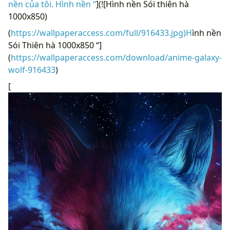
nền của tôi. Hình nền “
](![Hình nền Sói thiên hà
1000x850)
(
https://wallpaperaccess.com/full/916433.jpg)H
ình nền
Sói Thiên hà 1000x850 “]
(
https://wallpaperaccess.com/download/anime-galaxy-
wolf-916433
)
[