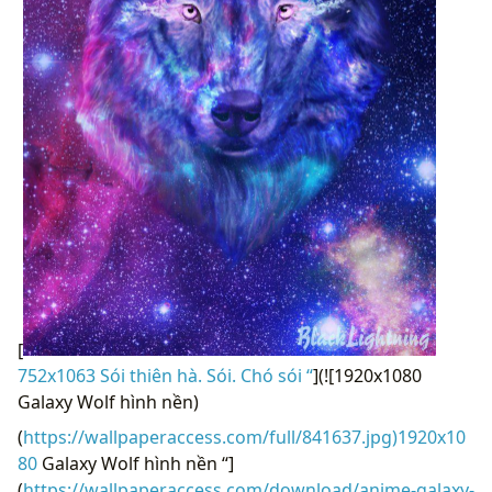
[
752x1063 Sói thiên hà. Sói. Chó sói “
](![1920x1080
Galaxy Wolf hình nền)
(
https://wallpaperaccess.com/full/841637.jpg)1920x10
80
Galaxy Wolf hình nền “]
(
https://wallpaperaccess.com/download/anime-galaxy-