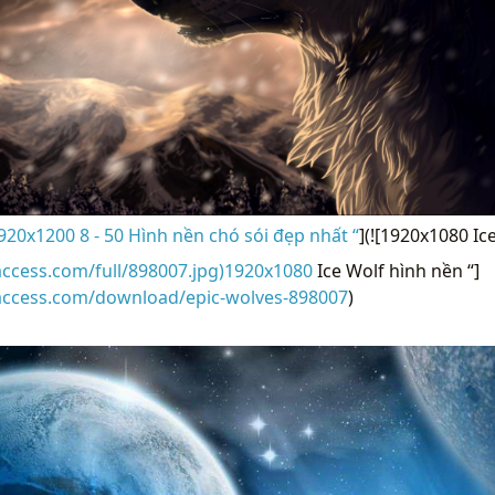
920x1200 8 - 50 Hình nền chó sói đẹp nhất “
](![1920x1080 Ic
access.com/full/898007.jpg)1920x1080
Ice Wolf hình nền “]
raccess.com/download/epic-wolves-898007
)