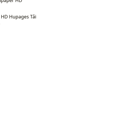
llpaper HD
r HD Hupages Tải
)