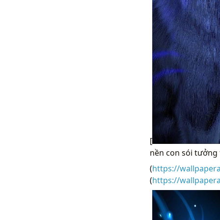
[
nền con sói tưởng
(
https://wallpaper
(
https://wallpape