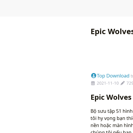
Epic Wolve
Top Download
t
2021-11-10
72
Epic Wolves
Bộ sưu tập 51 hình
tôi hy vọng bạn th
nền hoặc màn hình 
chúng tôi nếu bạ