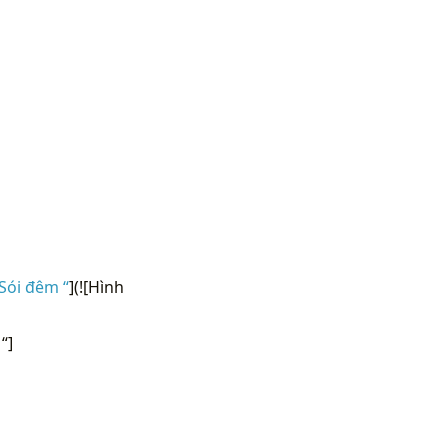
Sói đêm “
](![Hình
“]