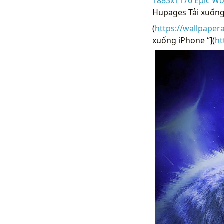
1883x1176 Epic Wol
Hupages Tải xuống
(
https://wallpaper
xuống iPhone “](
ht