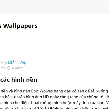
s Wallpapers
rong
Ảnh Đẹp
9 từ
4 phút
 các hình nền
 nền và hình nền Epic Wolves hàng đầu có sẵn để tải xuống
ích bộ sưu tập hình ảnh HD ngày càng tăng của chúng tôi đ
chính cho điện thoại thông minh hoặc máy tính của bạn. Vu
n muốn xuất bản một
Sử thi Wolves
hình nền trên trang web