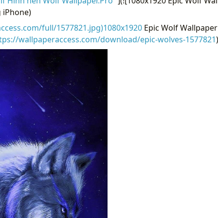
f Hình nền Wolf Wallpaper.Pro “
](![1080x1920 Epic Wolf Wa
 iPhone)
access.com/full/1577821.jpg)1080x1920
Epic Wolf Wallpape
tps://wallpaperaccess.com/download/epic-wolves-1577821