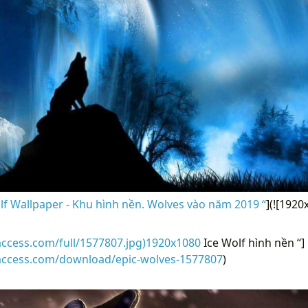
f Wallpaper - Khu hình nền. Wolves vào năm 2019 “
](![1920
access.com/full/1577807.jpg)1920x1080
Ice Wolf hình nền “]
raccess.com/download/epic-wolves-1577807
)