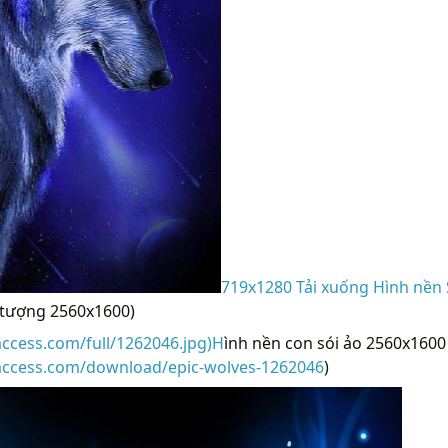
719x1280 Tải xuống Hình nền 
 tượng 2560x1600)
access.com/full/1262046.jpg)H
ình nền con sói ảo 2560x1600 
raccess.com/download/epic-wolves-1262046
)