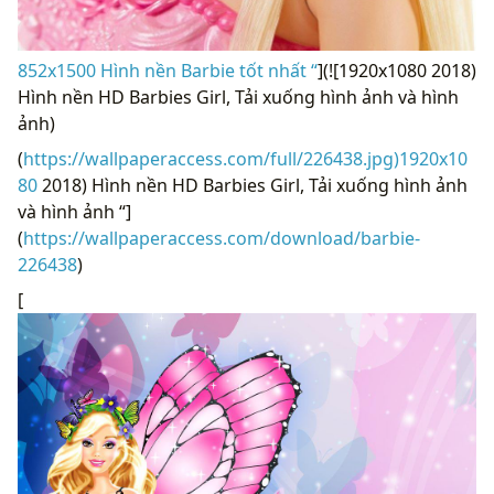
852x1500 Hình nền Barbie tốt nhất “
](![1920x1080 2018)
Hình nền HD Barbies Girl, Tải xuống hình ảnh và hình
ảnh)
(
https://wallpaperaccess.com/full/226438.jpg)1920x10
80
2018) Hình nền HD Barbies Girl, Tải xuống hình ảnh
và hình ảnh “]
(
https://wallpaperaccess.com/download/barbie-
226438
)
[