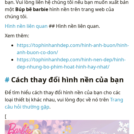
bạn. Vui lòng liên hệ chúng tôi nếu bạn muốn xuất bản
một
Búp bê barbie
hình nền trên trang web của
chúng tôi.
Hình nền liên quan
## Hình nền liên quan.
Xem thêm:
https://tophinhanhdep.com/hinh-anh-buon/hinh-
anh-buon-co-don/
https://tophinhanhdep.com/hinh-nen-dep/hinh-
dep-nhung-bo-phim-hoat-hinh-hay-nhat/
Cách thay đổi hình nền của bạn
Để tìm hiểu cách thay đổi hình nền của bạn cho các
loại thiết bị khác nhau, vui lòng đọc về nó trên
Trang
câu hỏi thường gặp
.
[