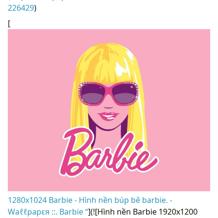
226429
)
[
1280x1024 Barbie - Hình nền búp bê barbie. -
Waℓℓpapεя ::. Barbie “
](![Hình nền Barbie 1920x1200