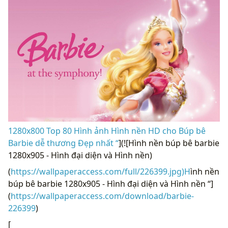
1280x800 Top 80 Hình ảnh Hình nền HD cho Búp bê
Barbie dễ thương Đẹp nhất “
](![Hình nền búp bê barbie
1280x905 - Hình đại diện và Hình nền)
(
https://wallpaperaccess.com/full/226399.jpg)H
ình nền
búp bê barbie 1280x905 - Hình đại diện và Hình nền “]
(
https://wallpaperaccess.com/download/barbie-
226399
)
[