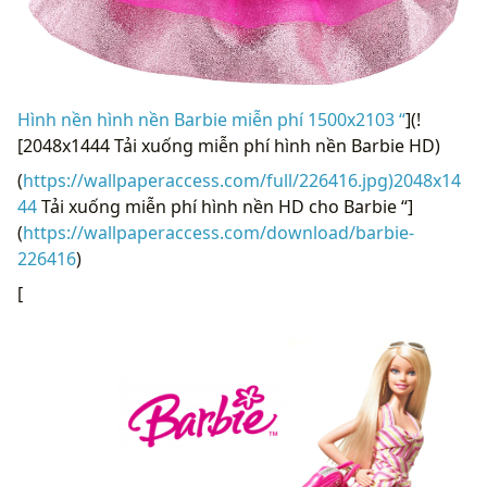
Hình nền hình nền Barbie miễn phí 1500x2103 “
](!
[2048x1444 Tải xuống miễn phí hình nền Barbie HD)
(
https://wallpaperaccess.com/full/226416.jpg)2048x14
44
Tải xuống miễn phí hình nền HD cho Barbie “]
(
https://wallpaperaccess.com/download/barbie-
226416
)
[