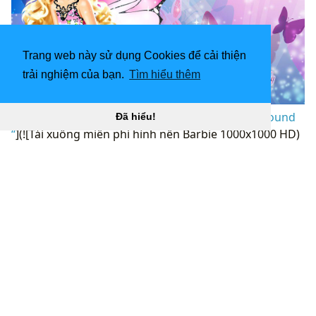
Trang web này sử dụng Cookies để cải thiện
trải nghiệm của bạn.
Tìm hiểu thêm
Hình nền hd 1024x768: Barbie Wallpaper background
Đã hiểu!
“
](![Tải xuống miễn phí hình nền Barbie 1000x1000 HD)
(
https://wallpaperaccess.com/full/226440.jpg)T
ải
xuống miễn phí 1000x1000 hình nền Barbie HD “]
(
https://wallpaperaccess.com/download/barbie-
226440
)
[