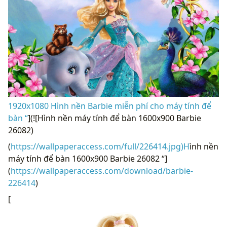
1920x1080 Hình nền Barbie miễn phí cho máy tính để
bàn “
](![Hình nền máy tính để bàn 1600x900 Barbie
26082)
(
https://wallpaperaccess.com/full/226414.jpg)H
ình nền
máy tính để bàn 1600x900 Barbie 26082 “]
(
https://wallpaperaccess.com/download/barbie-
226414
)
[