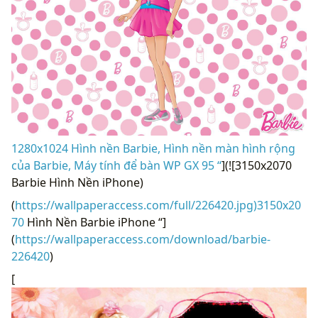
1280x1024 Hình nền Barbie, Hình nền màn hình rộng
của Barbie, Máy tính để bàn WP GX 95 “
](![3150x2070
Barbie Hình Nền iPhone)
(
https://wallpaperaccess.com/full/226420.jpg)3150x20
70
Hình Nền Barbie iPhone “]
(
https://wallpaperaccess.com/download/barbie-
226420
)
[