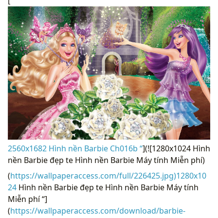
[
2560x1682 Hình nền Barbie Ch016b “
](![1280x1024 Hình
nền Barbie đẹp te Hình nền Barbie Máy tính Miễn phí)
(
https://wallpaperaccess.com/full/226425.jpg)1280x10
24
Hình nền Barbie đẹp te Hình nền Barbie Máy tính
Miễn phí “]
(
https://wallpaperaccess.com/download/barbie-