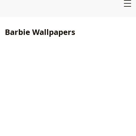
Barbie Wallpapers