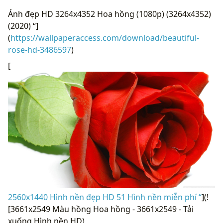
Ảnh đẹp HD 3264x4352 Hoa hồng (1080p) (3264x4352)
(2020) “]
(
https://wallpaperaccess.com/download/beautiful-
rose-hd-3486597
)
[
2560x1440 Hình nền đẹp HD 51 Hình nền miễn phí “
](!
[3661x2549 Màu hồng Hoa hồng - 3661x2549 - Tải
xuống Hình nền HD)