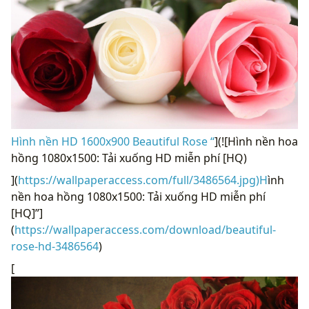
Hình nền HD 1600x900 Beautiful Rose “
](![Hình nền hoa
hồng 1080x1500: Tải xuống HD miễn phí [HQ)
](
https://wallpaperaccess.com/full/3486564.jpg)H
ình
nền hoa hồng 1080x1500: Tải xuống HD miễn phí
[HQ]”]
(
https://wallpaperaccess.com/download/beautiful-
rose-hd-3486564
)
[