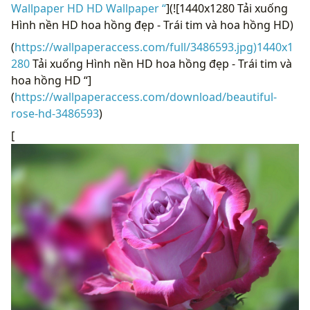
Wallpaper HD HD Wallpaper “
](![1440x1280 Tải xuống
Hình nền HD hoa hồng đẹp - Trái tim và hoa hồng HD)
(
https://wallpaperaccess.com/full/3486593.jpg)1440x1
280
Tải xuống Hình nền HD hoa hồng đẹp - Trái tim và
hoa hồng HD “]
(
https://wallpaperaccess.com/download/beautiful-
rose-hd-3486593
)
[