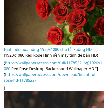
Hình nền hoa hồng 1920x1080 cho tải xuống HD “
](!
[1920x1080 Red Rose Hình nền máy tính để bàn HD)
(
https://wallpaperaccess.com/full/1178522.jpg)1920x1
080
Red Rose Desktop Background Wallpaper HD “]
(
https://wallpaperaccess.com/download/beautiful-
rose-hd-1178522
)
[