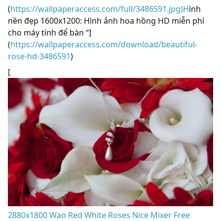
(
https://wallpaperaccess.com/full/3486591.jpg)H
ình
nền đẹp 1600x1200: Hình ảnh hoa hồng HD miễn phí
cho máy tính để bàn “]
(
https://wallpaperaccess.com/download/beautiful-
rose-hd-3486591
)
[
2880x1800 Wao Red White Roses Nice Mixer Free