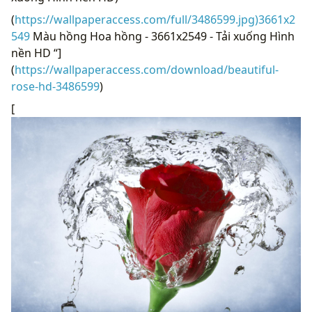
(
https://wallpaperaccess.com/full/3486599.jpg)3661x2
549
Màu hồng Hoa hồng - 3661x2549 - Tải xuống Hình
nền HD “]
(
https://wallpaperaccess.com/download/beautiful-
rose-hd-3486599
)
[