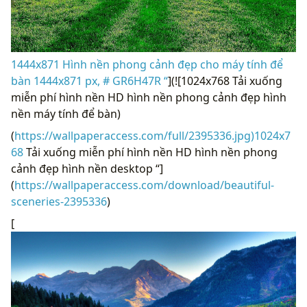
1444x871 Hình nền phong cảnh đẹp cho máy tính để
bàn 1444x871 px, # GR6H47R “
](![1024x768 Tải xuống
miễn phí hình nền HD hình nền phong cảnh đẹp hình
nền máy tính để bàn)
(
https://wallpaperaccess.com/full/2395336.jpg)1024x7
68
Tải xuống miễn phí hình nền HD hình nền phong
cảnh đẹp hình nền desktop “]
(
https://wallpaperaccess.com/download/beautiful-
sceneries-2395336
)
[