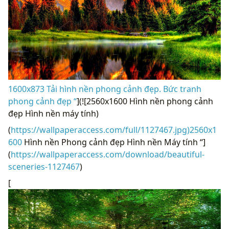
1600x873 Tải hình nền phong cảnh đẹp. Bức tranh
phong cảnh đẹp “
](![2560x1600 Hình nền phong cảnh
đẹp Hình nền máy tính)
(
https://wallpaperaccess.com/full/1127467.jpg)2560x1
600
Hình nền Phong cảnh đẹp Hình nền Máy tính “]
(
https://wallpaperaccess.com/download/beautiful-
sceneries-1127467
)
[