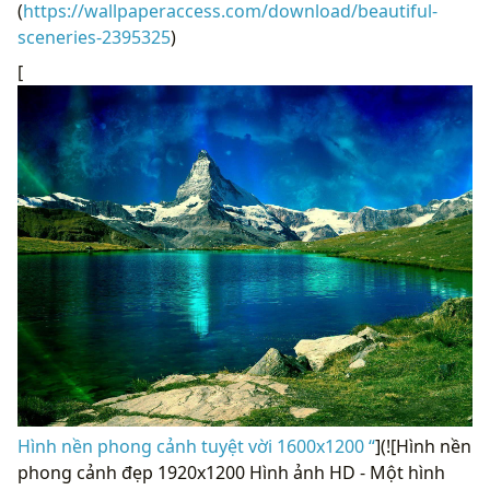
(
https://wallpaperaccess.com/download/beautiful-
sceneries-2395325
)
[
Hình nền phong cảnh tuyệt vời 1600x1200 “
](![Hình nền
phong cảnh đẹp 1920x1200 Hình ảnh HD - Một hình