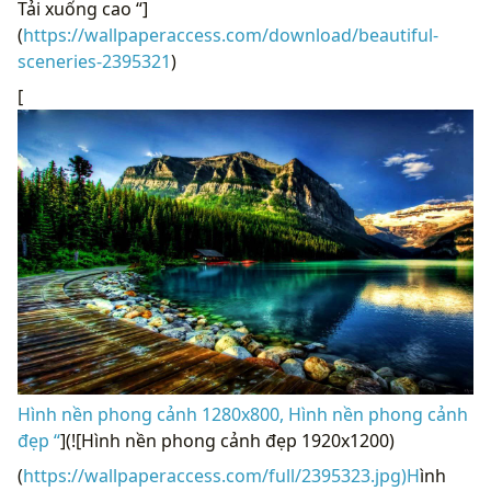
Tải xuống cao “]
(
https://wallpaperaccess.com/download/beautiful-
sceneries-2395321
)
[
Hình nền phong cảnh 1280x800, Hình nền phong cảnh
đẹp “
](![Hình nền phong cảnh đẹp 1920x1200)
(
https://wallpaperaccess.com/full/2395323.jpg)H
ình