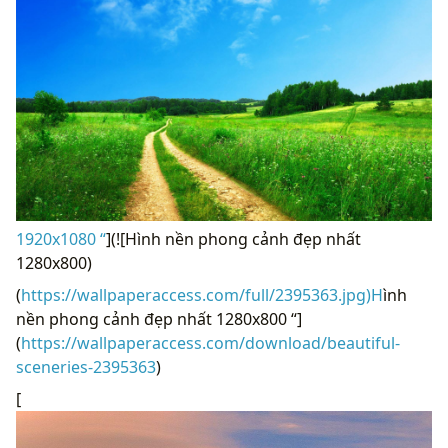
1920x1080 “
](![Hình nền phong cảnh đẹp nhất
1280x800)
(
https://wallpaperaccess.com/full/2395363.jpg)H
ình
nền phong cảnh đẹp nhất 1280x800 “]
(
https://wallpaperaccess.com/download/beautiful-
sceneries-2395363
)
[