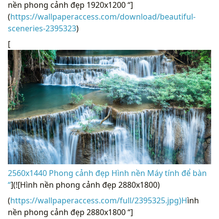
nền phong cảnh đẹp 1920x1200 “]
(
https://wallpaperaccess.com/download/beautiful-
sceneries-2395323
)
[
2560x1440 Phong cảnh đẹp Hình nền Máy tính để bàn
“
](![Hình nền phong cảnh đẹp 2880x1800)
(
https://wallpaperaccess.com/full/2395325.jpg)H
ình
nền phong cảnh đẹp 2880x1800 “]