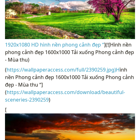
1920x1080 HD hình nền phong cảnh đẹp “
](![Hình nền
phong cảnh đẹp 1600x1000 Tải xuống Phong cảnh đẹp
- Mùa thu)
(
https://wallpaperaccess.com/full/2390259.jpg)H
ình
nền Phong cảnh đẹp 1600x1000 Tải xuống Phong cảnh
đẹp - Mùa thu “]
(
https://wallpaperaccess.com/download/beautiful-
sceneries-2390259
)
[