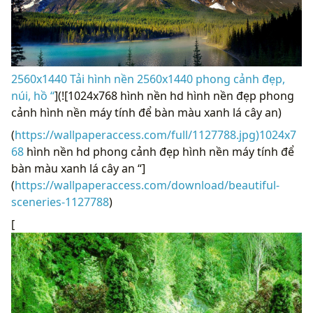
2560x1440 Tải hình nền 2560x1440 phong cảnh đẹp,
núi, hồ “
](![1024x768 hình nền hd hình nền đẹp phong
cảnh hình nền máy tính để bàn màu xanh lá cây an)
(
https://wallpaperaccess.com/full/1127788.jpg)1024x7
68
hình nền hd phong cảnh đẹp hình nền máy tính để
bàn màu xanh lá cây an “]
(
https://wallpaperaccess.com/download/beautiful-
sceneries-1127788
)
[