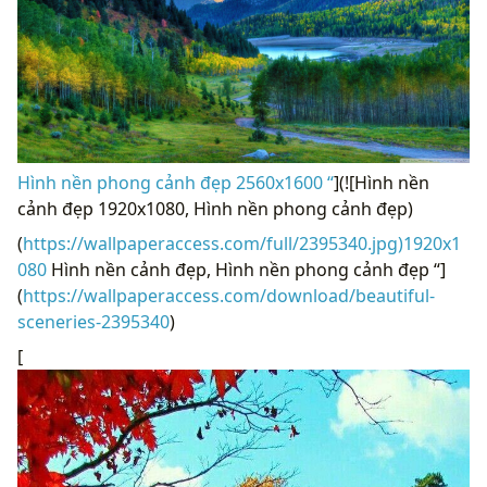
Hình nền phong cảnh đẹp 2560x1600 “
](![Hình nền
cảnh đẹp 1920x1080, Hình nền phong cảnh đẹp)
(
https://wallpaperaccess.com/full/2395340.jpg)1920x1
080
Hình nền cảnh đẹp, Hình nền phong cảnh đẹp “]
(
https://wallpaperaccess.com/download/beautiful-
sceneries-2395340
)
[