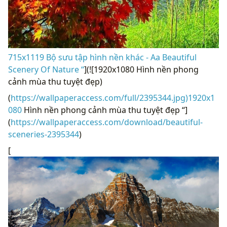
715x1119 Bộ sưu tập hình nền khác - Aa Beautiful
Scenery Of Nature “
](![1920x1080 Hình nền phong
cảnh mùa thu tuyệt đẹp)
(
https://wallpaperaccess.com/full/2395344.jpg)1920x1
080
Hình nền phong cảnh mùa thu tuyệt đẹp “]
(
https://wallpaperaccess.com/download/beautiful-
sceneries-2395344
)
[