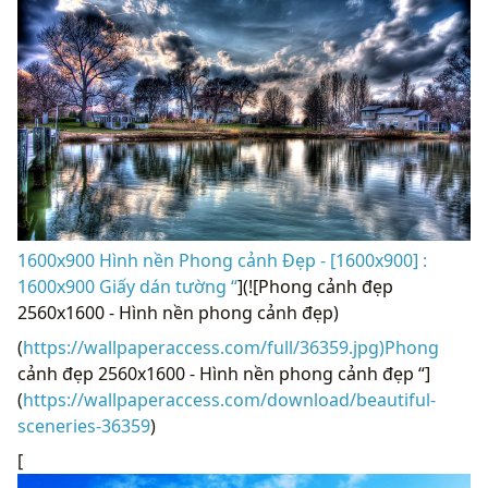
1600x900 Hình nền Phong cảnh Đẹp - [1600x900] :
1600x900 Giấy dán tường “
](![Phong cảnh đẹp
2560x1600 - Hình nền phong cảnh đẹp)
(
https://wallpaperaccess.com/full/36359.jpg)Phong
cảnh đẹp 2560x1600 - Hình nền phong cảnh đẹp “]
(
https://wallpaperaccess.com/download/beautiful-
sceneries-36359
)
[