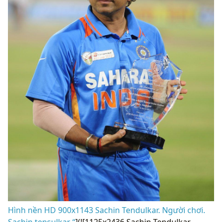
Hình nền HD 900x1143 Sachin Tendulkar. Người chơi.
Sachin tensulkar “
](![1125x2436 Sachin Tendulkar