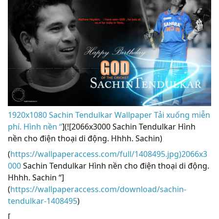
1920x1080 Sachin Tendulkar Wallpaper Tải xuống miễn
phí. Hình nền “
](![2066x3000 Sachin Tendulkar Hình
nền cho điện thoại di động. Hhhh. Sachin)
(
https://wallpaperaccess.com/full/1408495.jpg)2066x3
000
Sachin Tendulkar Hình nền cho điện thoại di động.
Hhhh. Sachin “]
(
https://wallpaperaccess.com/download/sachin-
tendulkar-1408495
)
[