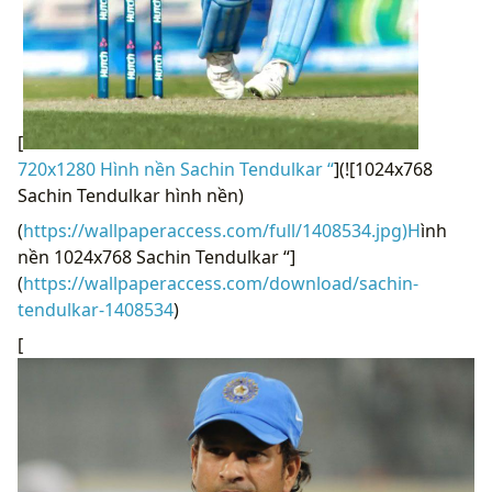
[
720x1280 Hình nền Sachin Tendulkar “
](![1024x768
Sachin Tendulkar hình nền)
(
https://wallpaperaccess.com/full/1408534.jpg)H
ình
nền 1024x768 Sachin Tendulkar “]
(
https://wallpaperaccess.com/download/sachin-
tendulkar-1408534
)
[