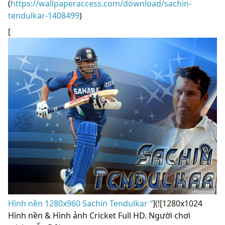
(
https://wallpaperaccess.com/download/sachin-
tendulkar-1408499
)
[
Hình nền 1280x960 Sachin Tendulkar “
](![1280x1024
Hình nền & Hình ảnh Cricket Full HD. Người chơi