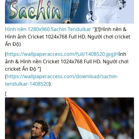
Hình nền 1280x960 Sachin Tendulkar “
](![Hình nền &
Hình ảnh Cricket 1024x768 Full HD. Người chơi cricket
Ấn Độ)
(
https://wallpaperaccess.com/full/1408520.jpg)H
ình
ảnh & Hình nền Cricket 1024x768 Full HD. Người chơi
cricket Ấn Độ “]
(
https://wallpaperaccess.com/download/sachin-
tendulkar-1408520
)
[