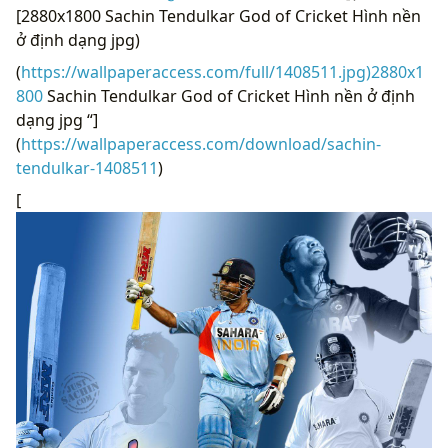
[2880x1800 Sachin Tendulkar God of Cricket Hình nền
ở định dạng jpg)
(
https://wallpaperaccess.com/full/1408511.jpg)2880x1
800
Sachin Tendulkar God of Cricket Hình nền ở định
dạng jpg “]
(
https://wallpaperaccess.com/download/sachin-
tendulkar-1408511
)
[