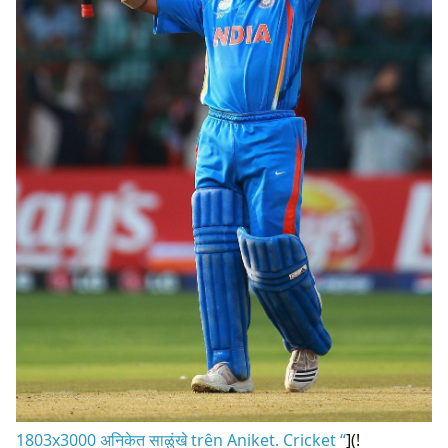
1803x3000 अनिकेत साळुंखे trên Aniket. Cricket “
](!