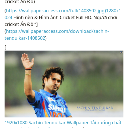
cricket Ấn Độ)
(
https://wallpaperaccess.com/full/1408502.jpg)1280x1
024
Hình nền & Hình ảnh Cricket Full HD. Người chơi
cricket Ấn Độ “]
(
https://wallpaperaccess.com/download/sachin-
tendulkar-1408502
)
[
1920x1080 Sachin Tendulkar Wallpaper Tải xuống chất