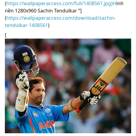
(
https://wallpaperaccess.com/full/1408561.jpg)H
ình
nền 1280x960 Sachin Tendulkar “]
(
https://wallpaperaccess.com/download/sachin-
tendulkar-1408561
)
[