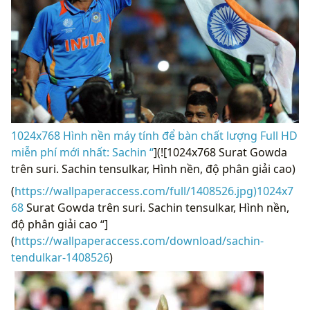
1024x768 Hình nền máy tính để bàn chất lượng Full HD
miễn phí mới nhất: Sachin “
](![1024x768 Surat Gowda
trên suri. Sachin tensulkar, Hình nền, độ phân giải cao)
(
https://wallpaperaccess.com/full/1408526.jpg)1024x7
68
Surat Gowda trên suri. Sachin tensulkar, Hình nền,
độ phân giải cao “]
(
https://wallpaperaccess.com/download/sachin-
tendulkar-1408526
)