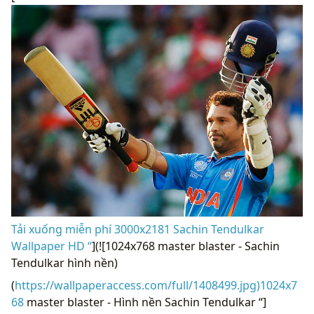
Tải xuống miễn phí 3000x2181 Sachin Tendulkar
Wallpaper HD “
](![1024x768 master blaster - Sachin
Tendulkar hình nền)
(
https://wallpaperaccess.com/full/1408499.jpg)1024x7
68
master blaster - Hình nền Sachin Tendulkar “]