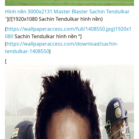
Hình nền 3000x2131 Master Blaster Sachin Tendulkar
“
](![1920x1080 Sachin Tendulkar hình nền)
(
https://wallpaperaccess.com/full/1408550.jpg)1920x1
080
Sachin Tendulkar hình nền “]
(
https://wallpaperaccess.com/download/sachin-
tendulkar-1408550
)
[