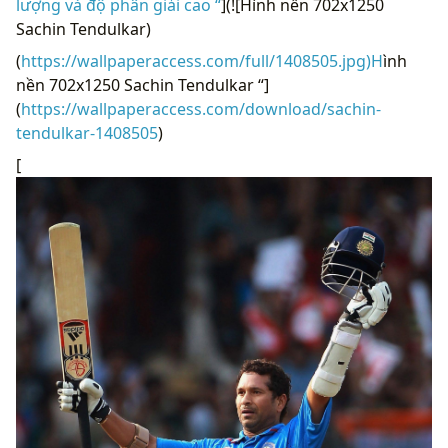
lượng và độ phân giải cao “
](![Hình nền 702x1250
Sachin Tendulkar)
(
https://wallpaperaccess.com/full/1408505.jpg)H
ình
nền 702x1250 Sachin Tendulkar “]
(
https://wallpaperaccess.com/download/sachin-
tendulkar-1408505
)
[