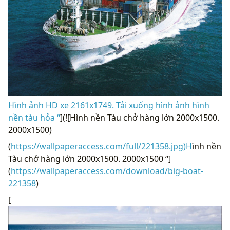
Hình ảnh HD xe 2161x1749. Tải xuống hình ảnh hình
nền tàu hỏa “
](![Hình nền Tàu chở hàng lớn 2000x1500.
2000x1500)
(
https://wallpaperaccess.com/full/221358.jpg)H
ình nền
Tàu chở hàng lớn 2000x1500. 2000x1500 “]
(
https://wallpaperaccess.com/download/big-boat-
221358
)
[