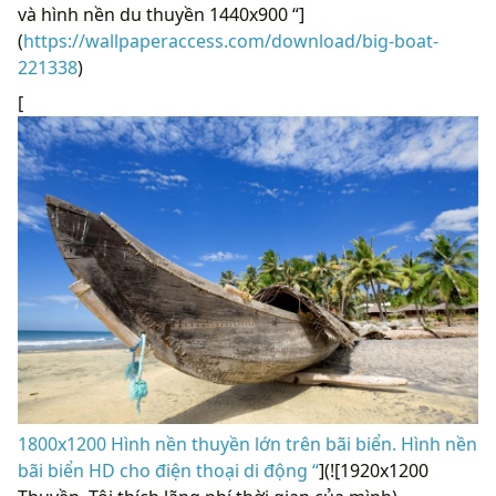
và hình nền du thuyền 1440x900 “]
(
https://wallpaperaccess.com/download/big-boat-
221338
)
[
1800x1200 Hình nền thuyền lớn trên bãi biển. Hình nền
bãi biển HD cho điện thoại di động “
](![1920x1200