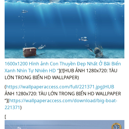
1600x1200 Hình ảnh Con Thuyền Đẹp Nhất Ở Bãi Biển
Xanh Nhìn Tự Nhiên HD “
](![HUB ẢNH 1280x720: TÀU
LỚN TRONG BIỂN HD WALLPAPER)
(
https://wallpaperaccess.com/full/221371.jpg)HUB
ẢNH 1280x720: TÀU LỚN TRONG BIỂN HD WALLPAPER
“](
https://wallpaperaccess.com/download/big-boat-
221371
)
[