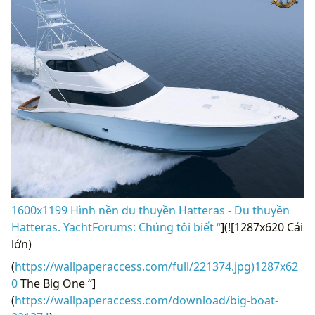
1600x1199 Hình nền du thuyền Hatteras - Du thuyền
Hatteras. YachtForums: Chúng tôi biết “
](![1287x620 Cái
lớn)
(
https://wallpaperaccess.com/full/221374.jpg)1287x62
0
The Big One “]
(
https://wallpaperaccess.com/download/big-boat-