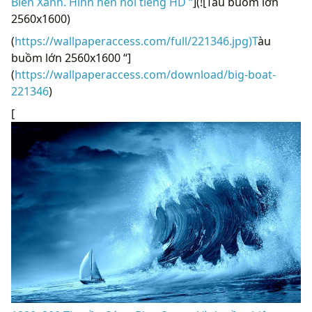
Biển Xanh. Hình nền nổi tiếng HD “
](![Tàu buồm lớn
2560x1600)
(
https://wallpaperaccess.com/full/221346.jpg)T
àu
buồm lớn 2560x1600 “]
(
https://wallpaperaccess.com/download/big-boat-
221346
)
[