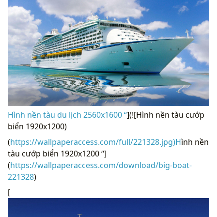
Hình nền tàu du lịch 2560x1600 “
](![Hình nền tàu cướp
biển 1920x1200)
(
https://wallpaperaccess.com/full/221328.jpg)H
ình nền
tàu cướp biển 1920x1200 “]
(
https://wallpaperaccess.com/download/big-boat-
221328
)
[