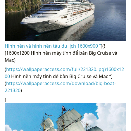
Hình nền và hình nền tàu du lịch 1600x900 “
](!
[1600x1200 Hình nền máy tính để bàn Big Cruise và
Mac)
(
https://wallpaperaccess.com/full/221320.jpg)1600x12
00
Hình nền máy tính để bàn Big Cruise và Mac “]
(
https://wallpaperaccess.com/download/big-boat-
221320
)
[