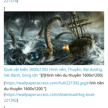
221374
)
[
Quái vật biển 2600x1392 Hình nền, Thuyền, đại dương,
Sét đánh, Sóng lớn “
](![Hình nền du thuyền 1600x1200)
(
https://wallpaperaccess.com/full/221392.jpg)H
ình nền
du thuyền 1600x1200 “]
(
https://wallpaperaccess.com/download/big-boat-
221392
)
[